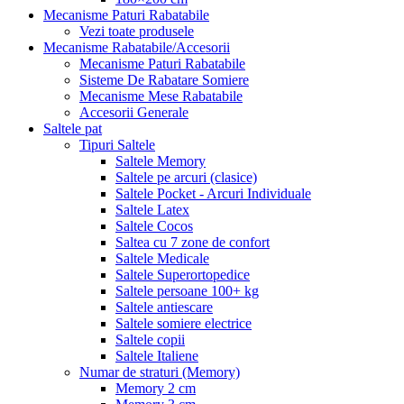
Mecanisme Paturi Rabatabile
Vezi toate produsele
Mecanisme Rabatabile/Accesorii
Mecanisme Paturi Rabatabile
Sisteme De Rabatare Somiere
Mecanisme Mese Rabatabile
Accesorii Generale
Saltele pat
Tipuri Saltele
Saltele Memory
Saltele pe arcuri (clasice)
Saltele Pocket - Arcuri Individuale
Saltele Latex
Saltele Cocos
Saltea cu 7 zone de confort
Saltele Medicale
Saltele Superortopedice
Saltele persoane 100+ kg
Saltele antiescare
Saltele somiere electrice
Saltele copii
Saltele Italiene
Numar de straturi (Memory)
Memory 2 cm