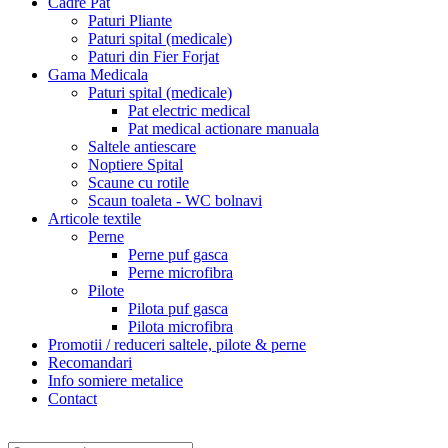
Cadre Pat
Paturi Pliante
Paturi spital (medicale)
Paturi din Fier Forjat
Gama Medicala
Paturi spital (medicale)
Pat electric medical
Pat medical actionare manuala
Saltele antiescare
Noptiere Spital
Scaune cu rotile
Scaun toaleta - WC bolnavi
Articole textile
Perne
Perne puf gasca
Perne microfibra
Pilote
Pilota puf gasca
Pilota microfibra
Promotii / reduceri saltele, pilote & perne
Recomandari
Info somiere metalice
Contact