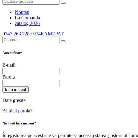
Noutati
La Comanda
catalog
2026
0747.263.728
/
074RAMEPAT
Autentificare
E-mail
Parola
Intra in cont
Date gresite
Ai uitat parola?
Nu aveti inca un cont?
Înregistrarea pe acest site vă permite să accesați starea și istoricul c