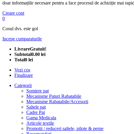
doar informațiile necesare pentru a face procesul de achiziție mai rapid
Creare cont
0
Cosul dvs. este gol
Incepe cumparaturile
Livrare
Gratuit!
Subtotal
0.00 lei
Total
0 lei
Vezi cos
Finalizare
Categorii
Somiere pat
Mecanisme Paturi Rabatabile
Mecanisme Rabatabile/Accesorii
Saltele pat
Cadre Pat
Gama Medicala
Articole textile
Promotii / reduceri saltele, pilote & perne
Recomandari