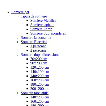
Somiere pat
Tipuri de somiere
Somiere Metalice
Somiere tapitate
Somiere Lemn
Somiere Supraponderali
Somiere la comanda
Somiere Electrice
1 persoana
2 persoane
Somiere dupa dimensiune
70x200 cm
90x200 cm
120x200 cm
140x190 cm
140x200 cm
160x200 cm
180x200 cm
200×200 cm
Somiera rabatabila
140x200 cm
160x200 cm
180×200 cm