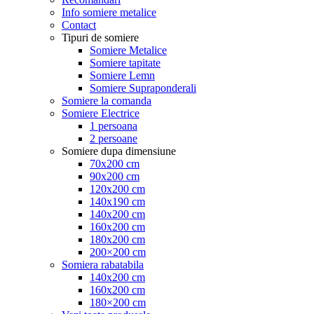
Info somiere metalice
Contact
Tipuri de somiere
Somiere Metalice
Somiere tapitate
Somiere Lemn
Somiere Supraponderali
Somiere la comanda
Somiere Electrice
1 persoana
2 persoane
Somiere dupa dimensiune
70x200 cm
90x200 cm
120x200 cm
140x190 cm
140x200 cm
160x200 cm
180x200 cm
200×200 cm
Somiera rabatabila
140x200 cm
160x200 cm
180×200 cm