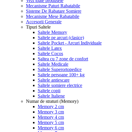
Vezi toate produsele
Mecanisme Paturi Rabatabile
Sisteme De Rabatare Somiere
Mecanisme Mese Rabatabile
Accesorii Generale
Tipuri Saltele
Saltele Memory
Saltele pe arcuri (clasice)
Saltele Pocket - Arcuri Individuale
Saltele Latex
Saltele Cocos
Saltea cu 7 zone de confort
Saltele Medicale
Saltele Superortopedice
Saltele persoane 100+ kg
Saltele antiescare
Saltele somiere electrice
Saltele copii
Saltele Italiene
Numar de straturi (Memory)
Memory 2 cm
Memory 3 cm
Memory 4 cm
Memory 5 cm
Memory 6 cm