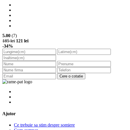
5.00
(7)
185 lei
121 lei
-34%
Cere o cotatie
Ajutor
Ce trebuie sa stim despre somiere