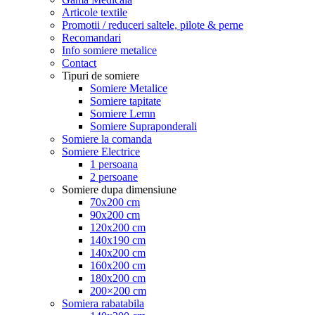
Articole textile
Promotii / reduceri saltele, pilote & perne
Recomandari
Info somiere metalice
Contact
Tipuri de somiere
Somiere Metalice
Somiere tapitate
Somiere Lemn
Somiere Supraponderali
Somiere la comanda
Somiere Electrice
1 persoana
2 persoane
Somiere dupa dimensiune
70x200 cm
90x200 cm
120x200 cm
140x190 cm
140x200 cm
160x200 cm
180x200 cm
200×200 cm
Somiera rabatabila