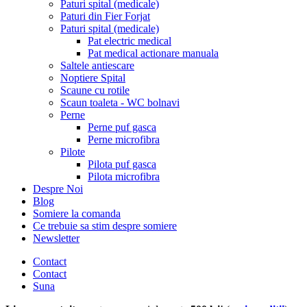
Paturi spital (medicale)
Paturi din Fier Forjat
Paturi spital (medicale)
Pat electric medical
Pat medical actionare manuala
Saltele antiescare
Noptiere Spital
Scaune cu rotile
Scaun toaleta - WC bolnavi
Perne
Perne puf gasca
Perne microfibra
Pilote
Pilota puf gasca
Pilota microfibra
Despre Noi
Blog
Somiere la comanda
Ce trebuie sa stim despre somiere
Newsletter
Contact
Contact
Suna