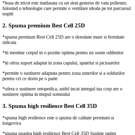
*husa de tricot este matlasata cu un strat generos de vata poliester,
folosind o tehnologie care permite o ventilare ideala pe tot parcursul
noptii
2. Spuma premium Best Cell 25D
*spuma premium Best Cell 25D are o densitate mare si fermitate
ridicata
*iti mentine corpul in o pozitie optima pentru un somn odihnitor
*iti ofera suport adaptat in zona capului, spatelui si picioarelor
*permite o sustinere adaptata pentru zona umerilor si a soldurilor
pentru cei ce dorm pe o parte
*ofera o sustinere ortopedica, astfel incat intregul tau corp are o
sustinere optima in timpul somnului
3. Spuma high resilience Best Cell 35D
*spuma high resilience este o spuma de calitate premium si
longeviva
*spuma noastra high resilience Best Cell 35D Sustine optim