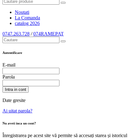
Noutati
La Comanda
catalog
2026
0747.263.728
/
074RAMEPAT
Autentificare
E-mail
Parola
Intra in cont
Date gresite
Ai uitat parola?
Nu aveti inca un cont?
Înregistrarea pe acest site vă permite să accesați starea și istoricul