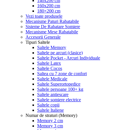
140x200 cm
160x200 cm
180×200 cm
Vezi toate produsele
Mecanisme Paturi Rabatabile
Sisteme De Rabatare Somiere
Mecanisme Mese Rabatabile
Accesorii Generale
Tipuri Saltele
Saltele Memory
Saltele pe arcuri (clasice)
Saltele Pocket - Arcuri Individuale
Saltele Latex
Saltele Cocos
Saltea cu 7 zone de confort
Saltele Medicale
Saltele Superortopedice
Saltele persoane 100+ kg
Saltele antiescare
Saltele somiere electrice
Saltele copii
Saltele Italiene
Numar de straturi (Memory)
Memory 2 cm
Memory 3 cm