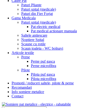
Cadre Pat
Paturi Pliante
Paturi spital (medicale)
Paturi din Fier Forjat
Gama Medicala
Paturi spital (medicale)
Pat electric medical
Pat medical actionare manuala
Saltele antiescare
Noptiere Spital
Scaune cu rotile
Scaun toaleta - WC bolnavi
Articole textile
Perne
Perne puf gasca
Perne microfibra
Pilote
Pilota puf gasca
Pilota microfibra
Promotii / reduceri saltele, pilote & perne
Recomandari
Info somiere metalice
Contact