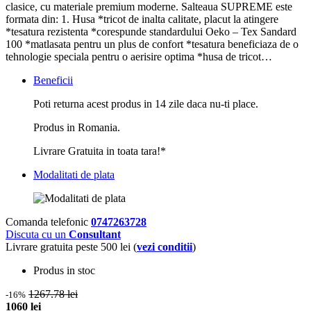
clasice, cu materiale premium moderne. Salteaua SUPREME este
formata din: 1. Husa *tricot de inalta calitate, placut la atingere
*tesatura rezistenta *corespunde standardului Oeko – Tex Sandard
100 *matlasata pentru un plus de confort *tesatura beneficiaza de o
tehnologie speciala pentru o aerisire optima *husa de tricot…
Beneficii
Poti returna acest produs in 14 zile daca nu-ti place.
Produs in Romania.
Livrare Gratuita in toata tara!*
Modalitati de plata
Comanda telefonic
0747263728
Discuta cu un
Consultant
Livrare gratuita peste 500 lei (
vezi conditii
)
Produs in stoc
1267.78 lei
-16%
1060 lei