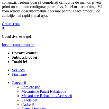
comenzii. Trebuie doar să completați câmpurile de mai jos și veti
primi un cont nou configurat pentru dvs. în cel mai scurt timp. Vă
vom solicita doar informațiile necesare pentru a face procesul de
achiziție mai rapid și mai ușor.
Creare cont
0
Cosul dvs. este gol
Incepe cumparaturile
Livrare
Gratuit!
Subtotal
0.00 lei
Total
0 lei
Vezi cos
Finalizare
Categorii
Somiere pat
Mecanisme Paturi Rabatabile
Mecanisme Rabatabile/Accesorii
Saltele pat
Cadre Pat
Gama Medicala