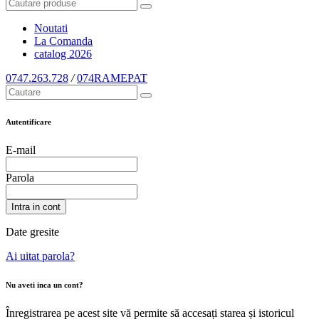
Noutati
La Comanda
catalog
2026
0747.263.728
/
074RAMEPAT
Autentificare
E-mail
Parola
Intra in cont
Date gresite
Ai uitat parola?
Nu aveti inca un cont?
Înregistrarea pe acest site vă permite să accesați starea și istoricul