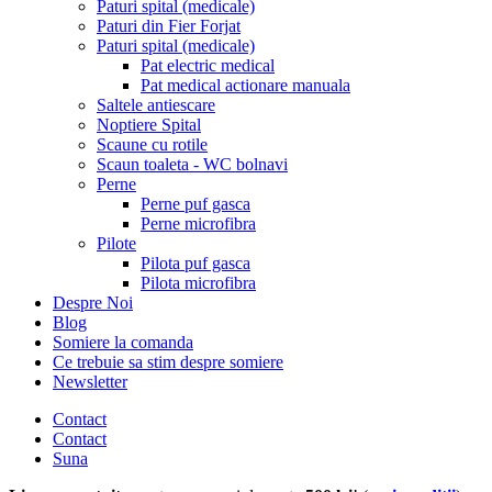
Paturi spital (medicale)
Paturi din Fier Forjat
Paturi spital (medicale)
Pat electric medical
Pat medical actionare manuala
Saltele antiescare
Noptiere Spital
Scaune cu rotile
Scaun toaleta - WC bolnavi
Perne
Perne puf gasca
Perne microfibra
Pilote
Pilota puf gasca
Pilota microfibra
Despre Noi
Blog
Somiere la comanda
Ce trebuie sa stim despre somiere
Newsletter
Contact
Contact
Suna