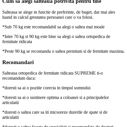
Cum sa alegi salteaua potrivita pentru tine
Salteaua se alege in functie de preferinte, de buget, dar mai ales
luand in calcul greutatea persoanei care o va folosi.
*Sub 70 kg este recomandabil sa alegi o saltea mai moale
*Intre 70 kg si 90 kg este bine sa alegi o saltea ortopedica de
fermitate ridicata
*Peste 90 kg se recomanda o saltea premium si de fermitate maxima.
Recomandari
Salteaua ortopedica de fermitate ridicata SUPREME ti-o
recomandam daca:
*doresti sa ai o pozitie corecta in timpul somnului
*doresti sa ai o sustinere optima a coloanei si a principalelor
articulatii
*doresti o saltea care sa iti micsoreze durerile de spate si de
articulatii
*doresti o saltea facuta de specialisti si recomandata de doctori