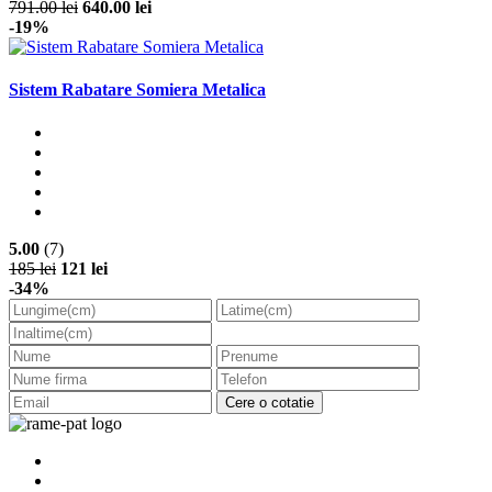
791.00 lei
640.00 lei
-19%
Sistem Rabatare Somiera Metalica
5.00
(7)
185 lei
121 lei
-34%
Cere o cotatie