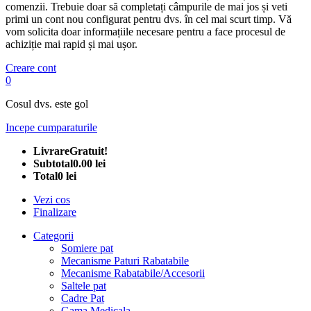
comenzii. Trebuie doar să completați câmpurile de mai jos și veti
primi un cont nou configurat pentru dvs. în cel mai scurt timp. Vă
vom solicita doar informațiile necesare pentru a face procesul de
achiziție mai rapid și mai ușor.
Creare cont
0
Cosul dvs. este gol
Incepe cumparaturile
Livrare
Gratuit!
Subtotal
0.00 lei
Total
0 lei
Vezi cos
Finalizare
Categorii
Somiere pat
Mecanisme Paturi Rabatabile
Mecanisme Rabatabile/Accesorii
Saltele pat
Cadre Pat
Gama Medicala