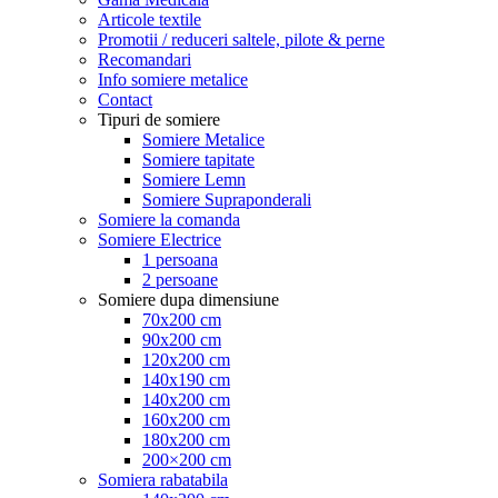
Articole textile
Promotii / reduceri saltele, pilote & perne
Recomandari
Info somiere metalice
Contact
Tipuri de somiere
Somiere Metalice
Somiere tapitate
Somiere Lemn
Somiere Supraponderali
Somiere la comanda
Somiere Electrice
1 persoana
2 persoane
Somiere dupa dimensiune
70x200 cm
90x200 cm
120x200 cm
140x190 cm
140x200 cm
160x200 cm
180x200 cm
200×200 cm
Somiera rabatabila