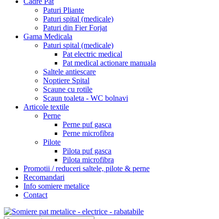
Cadre Pat
Paturi Pliante
Paturi spital (medicale)
Paturi din Fier Forjat
Gama Medicala
Paturi spital (medicale)
Pat electric medical
Pat medical actionare manuala
Saltele antiescare
Noptiere Spital
Scaune cu rotile
Scaun toaleta - WC bolnavi
Articole textile
Perne
Perne puf gasca
Perne microfibra
Pilote
Pilota puf gasca
Pilota microfibra
Promotii / reduceri saltele, pilote & perne
Recomandari
Info somiere metalice
Contact