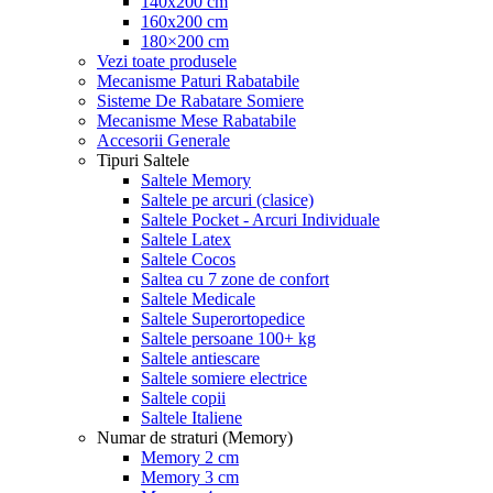
140x200 cm
160x200 cm
180×200 cm
Vezi toate produsele
Mecanisme Paturi Rabatabile
Sisteme De Rabatare Somiere
Mecanisme Mese Rabatabile
Accesorii Generale
Tipuri Saltele
Saltele Memory
Saltele pe arcuri (clasice)
Saltele Pocket - Arcuri Individuale
Saltele Latex
Saltele Cocos
Saltea cu 7 zone de confort
Saltele Medicale
Saltele Superortopedice
Saltele persoane 100+ kg
Saltele antiescare
Saltele somiere electrice
Saltele copii
Saltele Italiene
Numar de straturi (Memory)
Memory 2 cm
Memory 3 cm