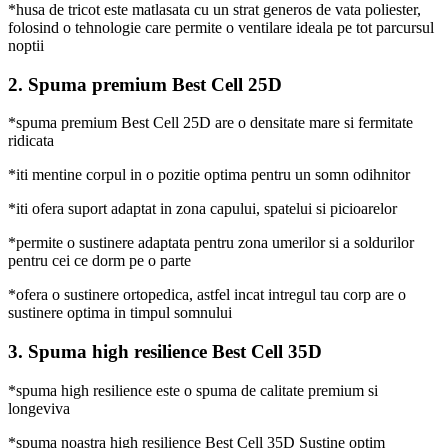
*husa de tricot este matlasata cu un strat generos de vata poliester,
folosind o tehnologie care permite o ventilare ideala pe tot parcursul
noptii
2. Spuma premium Best Cell 25D
*spuma premium Best Cell 25D are o densitate mare si fermitate
ridicata
*iti mentine corpul in o pozitie optima pentru un somn odihnitor
*iti ofera suport adaptat in zona capului, spatelui si picioarelor
*permite o sustinere adaptata pentru zona umerilor si a soldurilor
pentru cei ce dorm pe o parte
*ofera o sustinere ortopedica, astfel incat intregul tau corp are o
sustinere optima in timpul somnului
3. Spuma high resilience Best Cell 35D
*spuma high resilience este o spuma de calitate premium si
longeviva
*spuma noastra high resilience Best Cell 35D Sustine optim