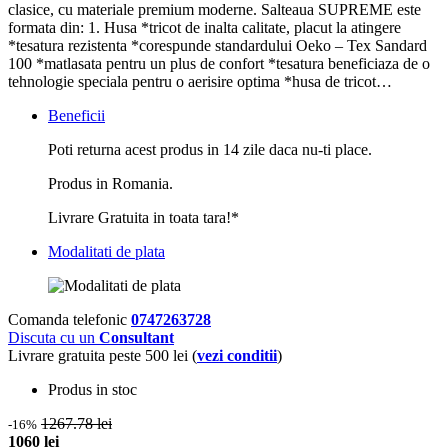
clasice, cu materiale premium moderne. Salteaua SUPREME este
formata din: 1. Husa *tricot de inalta calitate, placut la atingere
*tesatura rezistenta *corespunde standardului Oeko – Tex Sandard
100 *matlasata pentru un plus de confort *tesatura beneficiaza de o
tehnologie speciala pentru o aerisire optima *husa de tricot…
Beneficii
Poti returna acest produs in 14 zile daca nu-ti place.
Produs in Romania.
Livrare Gratuita in toata tara!*
Modalitati de plata
Comanda telefonic
0747263728
Discuta cu un
Consultant
Livrare gratuita peste 500 lei (
vezi conditii
)
Produs in stoc
1267.78 lei
-16%
1060 lei