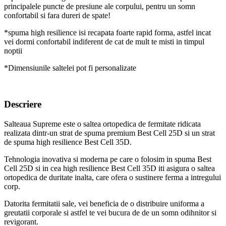
principalele puncte de presiune ale corpului, pentru un somn
confortabil si fara dureri de spate!
*spuma high resilience isi recapata foarte rapid forma, astfel incat
vei dormi confortabil indiferent de cat de mult te misti in timpul
noptii
*Dimensiunile saltelei pot fi personalizate
Descriere
Salteaua Supreme este o saltea ortopedica de fermitate ridicata
realizata dintr-un strat de spuma premium Best Cell 25D si un strat
de spuma high resilience Best Cell 35D.
Tehnologia inovativa si moderna pe care o folosim in spuma Best
Cell 25D si in cea high resilience Best Cell 35D iti asigura o saltea
ortopedica de duritate inalta, care ofera o sustinere ferma a intregului
corp.
Datorita fermitatii sale, vei beneficia de o distribuire uniforma a
greutatii corporale si astfel te vei bucura de de un somn odihnitor si
revigorant.