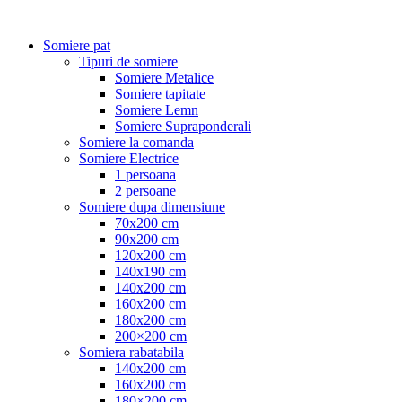
Somiere pat
Tipuri de somiere
Somiere Metalice
Somiere tapitate
Somiere Lemn
Somiere Supraponderali
Somiere la comanda
Somiere Electrice
1 persoana
2 persoane
Somiere dupa dimensiune
70x200 cm
90x200 cm
120x200 cm
140x190 cm
140x200 cm
160x200 cm
180x200 cm
200×200 cm
Somiera rabatabila
140x200 cm
160x200 cm
180×200 cm