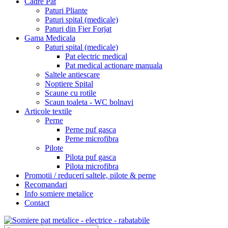
Cadre Pat
Paturi Pliante
Paturi spital (medicale)
Paturi din Fier Forjat
Gama Medicala
Paturi spital (medicale)
Pat electric medical
Pat medical actionare manuala
Saltele antiescare
Noptiere Spital
Scaune cu rotile
Scaun toaleta - WC bolnavi
Articole textile
Perne
Perne puf gasca
Perne microfibra
Pilote
Pilota puf gasca
Pilota microfibra
Promotii / reduceri saltele, pilote & perne
Recomandari
Info somiere metalice
Contact