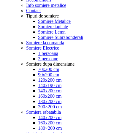
Info somiere metalice
Contact
Tipuri de somiere
Somiere Metalice
Somiere tapitate
Somiere Lemn
Somiere Supraponderali
Somiere la comanda
Somiere Electrice
1 persoana
2 persoane
Somiere dupa dimensiune
70x200 cm
90x200 cm
120x200 cm
140x190 cm
140x200 cm
160x200 cm
180x200 cm
200×200 cm
Somiera rabatabila
140x200 cm
160x200 cm
180×200 cm