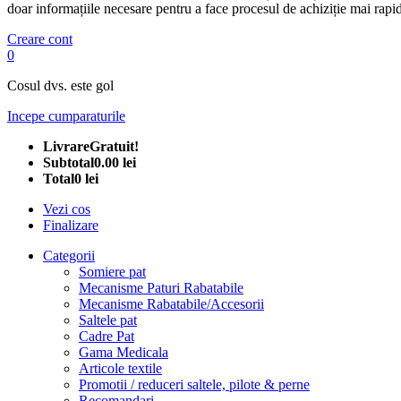
doar informațiile necesare pentru a face procesul de achiziție mai rapid
Creare cont
0
Cosul dvs. este gol
Incepe cumparaturile
Livrare
Gratuit!
Subtotal
0.00 lei
Total
0 lei
Vezi cos
Finalizare
Categorii
Somiere pat
Mecanisme Paturi Rabatabile
Mecanisme Rabatabile/Accesorii
Saltele pat
Cadre Pat
Gama Medicala
Articole textile
Promotii / reduceri saltele, pilote & perne
Recomandari