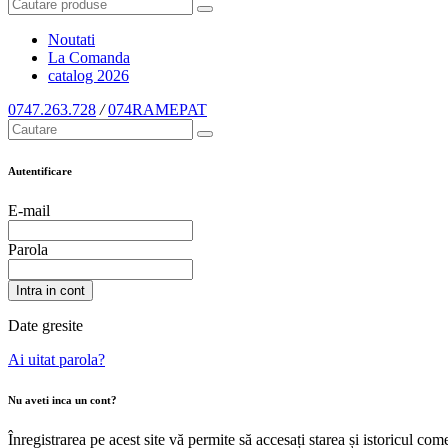
Noutati
La Comanda
catalog
2026
0747.263.728
/
074RAMEPAT
Autentificare
E-mail
Parola
Intra in cont
Date gresite
Ai uitat parola?
Nu aveti inca un cont?
Înregistrarea pe acest site vă permite să accesați starea și istoricul c