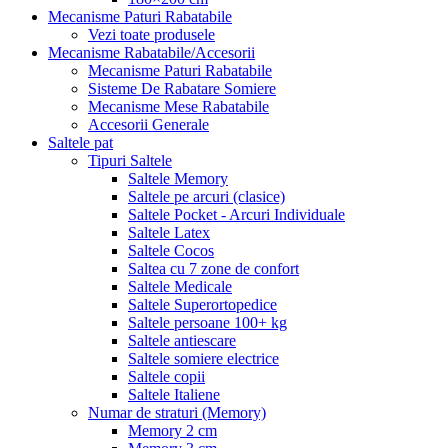
Mecanisme Paturi Rabatabile
Vezi toate produsele
Mecanisme Rabatabile/Accesorii
Mecanisme Paturi Rabatabile
Sisteme De Rabatare Somiere
Mecanisme Mese Rabatabile
Accesorii Generale
Saltele pat
Tipuri Saltele
Saltele Memory
Saltele pe arcuri (clasice)
Saltele Pocket - Arcuri Individuale
Saltele Latex
Saltele Cocos
Saltea cu 7 zone de confort
Saltele Medicale
Saltele Superortopedice
Saltele persoane 100+ kg
Saltele antiescare
Saltele somiere electrice
Saltele copii
Saltele Italiene
Numar de straturi (Memory)
Memory 2 cm