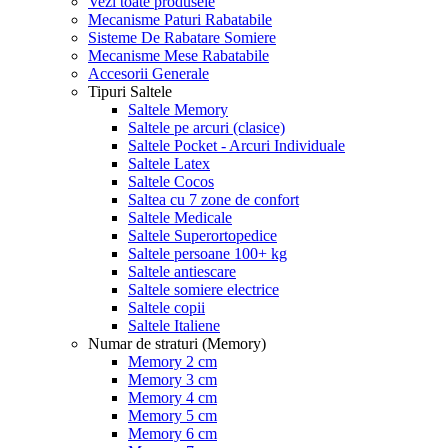
Vezi toate produsele
Mecanisme Paturi Rabatabile
Sisteme De Rabatare Somiere
Mecanisme Mese Rabatabile
Accesorii Generale
Tipuri Saltele
Saltele Memory
Saltele pe arcuri (clasice)
Saltele Pocket - Arcuri Individuale
Saltele Latex
Saltele Cocos
Saltea cu 7 zone de confort
Saltele Medicale
Saltele Superortopedice
Saltele persoane 100+ kg
Saltele antiescare
Saltele somiere electrice
Saltele copii
Saltele Italiene
Numar de straturi (Memory)
Memory 2 cm
Memory 3 cm
Memory 4 cm
Memory 5 cm
Memory 6 cm