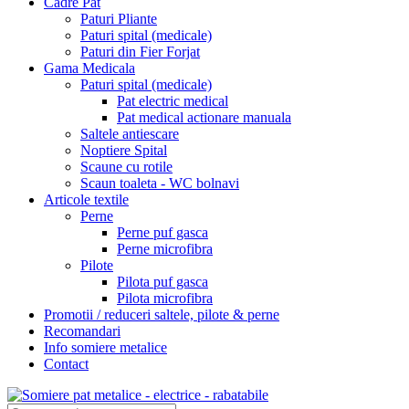
Cadre Pat
Paturi Pliante
Paturi spital (medicale)
Paturi din Fier Forjat
Gama Medicala
Paturi spital (medicale)
Pat electric medical
Pat medical actionare manuala
Saltele antiescare
Noptiere Spital
Scaune cu rotile
Scaun toaleta - WC bolnavi
Articole textile
Perne
Perne puf gasca
Perne microfibra
Pilote
Pilota puf gasca
Pilota microfibra
Promotii / reduceri saltele, pilote & perne
Recomandari
Info somiere metalice
Contact