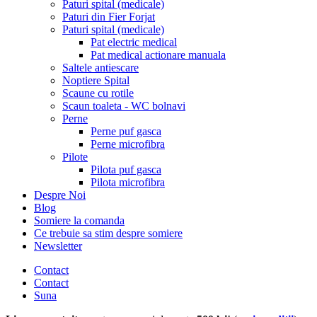
Paturi spital (medicale)
Paturi din Fier Forjat
Paturi spital (medicale)
Pat electric medical
Pat medical actionare manuala
Saltele antiescare
Noptiere Spital
Scaune cu rotile
Scaun toaleta - WC bolnavi
Perne
Perne puf gasca
Perne microfibra
Pilote
Pilota puf gasca
Pilota microfibra
Despre Noi
Blog
Somiere la comanda
Ce trebuie sa stim despre somiere
Newsletter
Contact
Contact
Suna