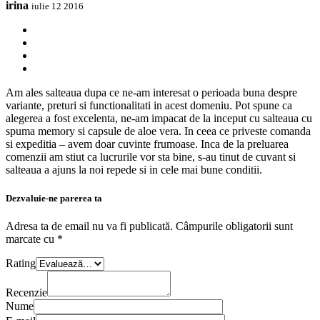
irina
iulie 12 2016
Am ales salteaua dupa ce ne-am interesat o perioada buna despre
variante, preturi si functionalitati in acest domeniu. Pot spune ca
alegerea a fost excelenta, ne-am impacat de la inceput cu salteaua cu
spuma memory si capsule de aloe vera. In ceea ce priveste comanda
si expeditia – avem doar cuvinte frumoase. Inca de la preluarea
comenzii am stiut ca lucrurile vor sta bine, s-au tinut de cuvant si
salteaua a ajuns la noi repede si in cele mai bune conditii.
Dezvaluie-ne parerea ta
Adresa ta de email nu va fi publicată.
Câmpurile obligatorii sunt
marcate cu
*
Rating
Recenzie
Nume