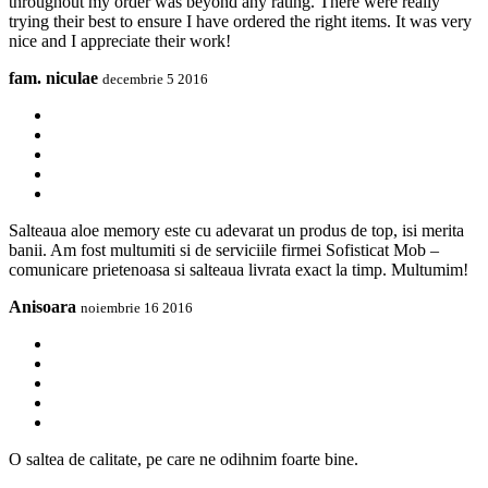
throughout my order was beyond any rating. There were really
trying their best to ensure I have ordered the right items. It was very
nice and I appreciate their work!
fam. niculae
decembrie 5 2016
Salteaua aloe memory este cu adevarat un produs de top, isi merita
banii. Am fost multumiti si de serviciile firmei Sofisticat Mob –
comunicare prietenoasa si salteaua livrata exact la timp. Multumim!
Anisoara
noiembrie 16 2016
O saltea de calitate, pe care ne odihnim foarte bine.