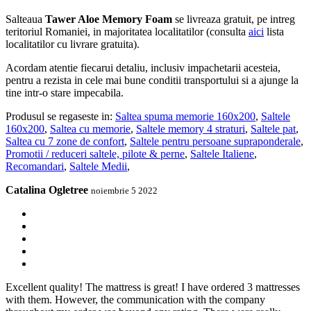
Salteaua
Tawer Aloe Memory Foam
se livreaza gratuit, pe intreg
teritoriul Romaniei, in majoritatea localitatilor (consulta
aici
lista
localitatilor cu livrare gratuita).
Acordam atentie fiecarui detaliu, inclusiv impachetarii acesteia,
pentru a rezista in cele mai bune conditii transportului si a ajunge la
tine intr-o stare impecabila.
Produsul se regaseste in:
Saltea spuma memorie 160x200
,
Saltele
160x200
,
Saltea cu memorie
,
Saltele memory 4 straturi
,
Saltele pat
,
Saltea cu 7 zone de confort
,
Saltele pentru persoane supraponderale
,
Promotii / reduceri saltele, pilote & perne
,
Saltele Italiene
,
Recomandari
,
Saltele Medii
,
Catalina Ogletree
noiembrie 5 2022
Excellent quality! The mattress is great! I have ordered 3 mattresses
with them. However, the communication with the company