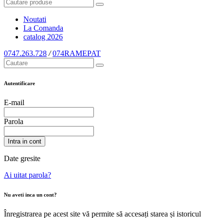
Noutati
La Comanda
catalog
2026
0747.263.728
/
074RAMEPAT
Autentificare
E-mail
Parola
Intra in cont
Date gresite
Ai uitat parola?
Nu aveti inca un cont?
Înregistrarea pe acest site vă permite să accesați starea și istoricul