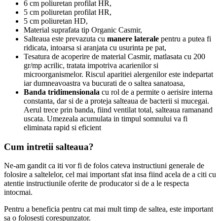
6 cm poliuretan profilat HR,
5 cm poliuretan profilat HR,
5 cm poliuretan HD,
Material suprafata tip Organic Casmir,
Salteaua este prevazuta cu
manere laterale
pentru a putea fi
ridicata, intoarsa si aranjata cu usurinta pe pat,
Tesatura de acoperire de material Casmir, matlasata cu 200
gr/mp acrilic, tratata impotriva acarienilor si
microorganismelor. Riscul aparitiei alergenilor este indepartat
iar dumneavoastra va bucurati de o saltea sanatoasa,
Banda tridimensionala
cu rol de a permite o aerisire interna
constanta, dar si de a proteja salteaua de bacterii si mucegai.
Aerul trece prin banda, fiind ventilat total, salteaua ramanand
uscata. Umezeala acumulata in timpul somnului va fi
eliminata rapid si eficient
Cum intretii salteaua
?
Ne-am gandit ca iti vor fi de folos cateva instructiuni generale de
folosire a saltelelor, cel mai important sfat insa fiind acela de a citi cu
atentie instructiunile oferite de producator si de a le respecta
intocmai.
Pentru a beneficia pentru cat mai mult timp de saltea, este important
sa o folosesti corespunzator.