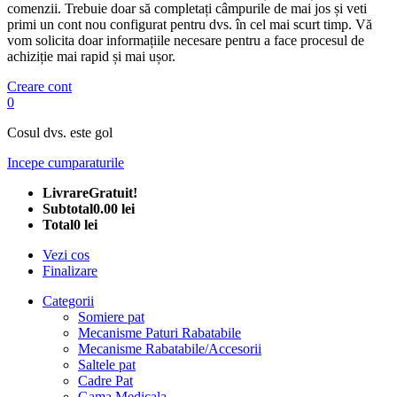
comenzii. Trebuie doar să completați câmpurile de mai jos și veti
primi un cont nou configurat pentru dvs. în cel mai scurt timp. Vă
vom solicita doar informațiile necesare pentru a face procesul de
achiziție mai rapid și mai ușor.
Creare cont
0
Cosul dvs. este gol
Incepe cumparaturile
Livrare
Gratuit!
Subtotal
0.00 lei
Total
0 lei
Vezi cos
Finalizare
Categorii
Somiere pat
Mecanisme Paturi Rabatabile
Mecanisme Rabatabile/Accesorii
Saltele pat
Cadre Pat
Gama Medicala