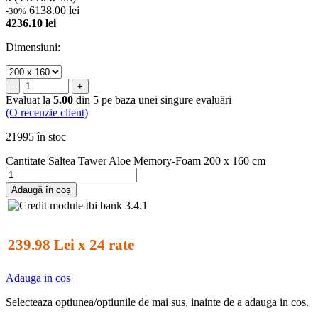
6138.00 lei
-30%
4236.10 lei
Dimensiuni:
-
+
Evaluat la
5.00
din 5 pe baza unei singure evaluări
(O recenzie client)
21995 în stoc
Cantitate Saltea Tawer Aloe Memory-Foam 200 x 160 cm
Adaugă în coș
239.98 Lei x 24 rate
Adauga in cos
Selecteaza optiunea/optiunile de mai sus, inainte de a adauga in cos.