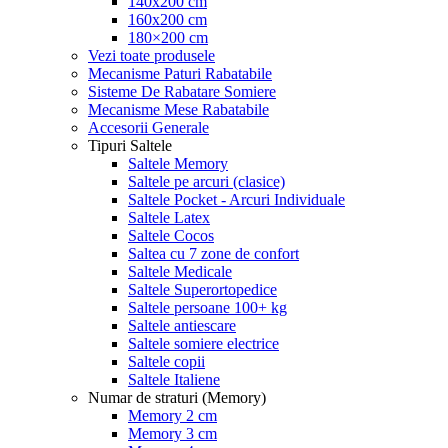
140x200 cm
160x200 cm
180×200 cm
Vezi toate produsele
Mecanisme Paturi Rabatabile
Sisteme De Rabatare Somiere
Mecanisme Mese Rabatabile
Accesorii Generale
Tipuri Saltele
Saltele Memory
Saltele pe arcuri (clasice)
Saltele Pocket - Arcuri Individuale
Saltele Latex
Saltele Cocos
Saltea cu 7 zone de confort
Saltele Medicale
Saltele Superortopedice
Saltele persoane 100+ kg
Saltele antiescare
Saltele somiere electrice
Saltele copii
Saltele Italiene
Numar de straturi (Memory)
Memory 2 cm
Memory 3 cm