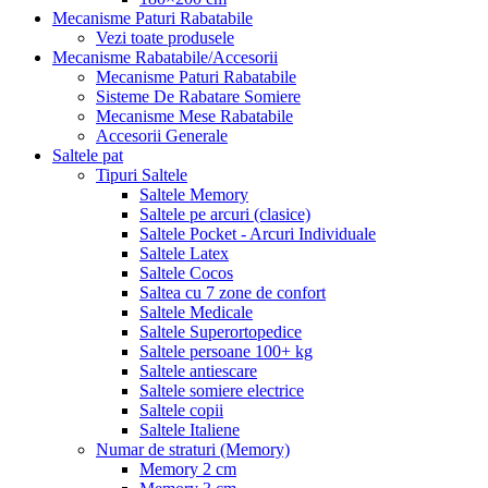
Mecanisme Paturi Rabatabile
Vezi toate produsele
Mecanisme Rabatabile/Accesorii
Mecanisme Paturi Rabatabile
Sisteme De Rabatare Somiere
Mecanisme Mese Rabatabile
Accesorii Generale
Saltele pat
Tipuri Saltele
Saltele Memory
Saltele pe arcuri (clasice)
Saltele Pocket - Arcuri Individuale
Saltele Latex
Saltele Cocos
Saltea cu 7 zone de confort
Saltele Medicale
Saltele Superortopedice
Saltele persoane 100+ kg
Saltele antiescare
Saltele somiere electrice
Saltele copii
Saltele Italiene
Numar de straturi (Memory)
Memory 2 cm