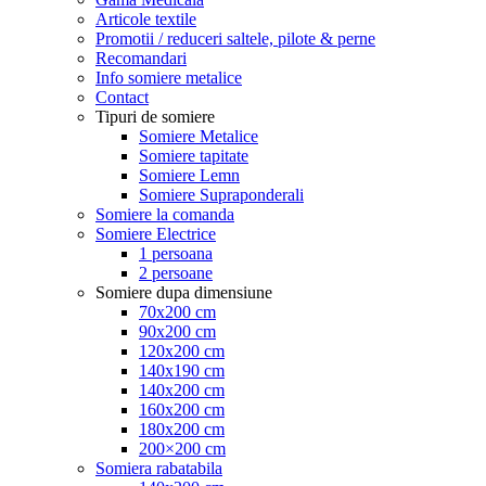
Articole textile
Promotii / reduceri saltele, pilote & perne
Recomandari
Info somiere metalice
Contact
Tipuri de somiere
Somiere Metalice
Somiere tapitate
Somiere Lemn
Somiere Supraponderali
Somiere la comanda
Somiere Electrice
1 persoana
2 persoane
Somiere dupa dimensiune
70x200 cm
90x200 cm
120x200 cm
140x190 cm
140x200 cm
160x200 cm
180x200 cm
200×200 cm
Somiera rabatabila