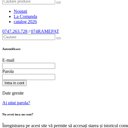
Noutati
La Comanda
catalog
2026
0747.263.728
/
074RAMEPAT
Autentificare
E-mail
Parola
Intra in cont
Date gresite
Ai uitat parola?
Nu aveti inca un cont?
Înregistrarea pe acest site vă permite să accesați starea și istoricul c