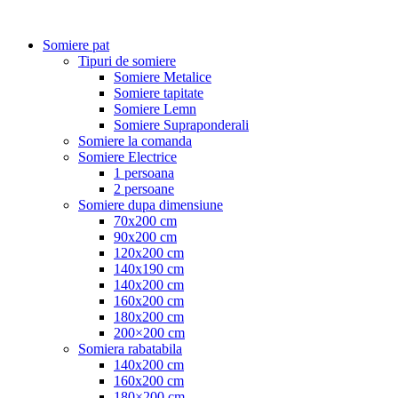
Somiere pat
Tipuri de somiere
Somiere Metalice
Somiere tapitate
Somiere Lemn
Somiere Supraponderali
Somiere la comanda
Somiere Electrice
1 persoana
2 persoane
Somiere dupa dimensiune
70x200 cm
90x200 cm
120x200 cm
140x190 cm
140x200 cm
160x200 cm
180x200 cm
200×200 cm
Somiera rabatabila
140x200 cm
160x200 cm
180×200 cm