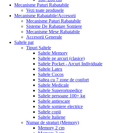
Mecanisme Paturi Rabatabile
Vezi toate produsele
Mecanisme Rabatabile/Accesorii
Mecanisme Paturi Rabatabile
Sisteme De Rabatare Somiere
Mecanisme Mese Rabatabile
Accesorii Generale
Saltele pat
Tipuri Saltele
Saltele Memory
Saltele pe arcuri (clasice)
Saltele Pocket - Arcuri Individuale
Saltele Latex
Saltele Cocos
Saltea cu 7 zone de confort
Saltele Medicale
Saltele Superortopedice
Saltele persoane 100+ kg
Saltele antiescare
Saltele somiere electrice
Saltele copii
Saltele Italiene
Numar de straturi (Memory)
Memory 2 cm