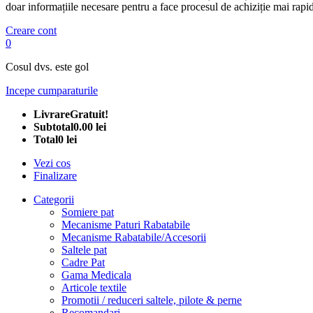
doar informațiile necesare pentru a face procesul de achiziție mai rapid
Creare cont
0
Cosul dvs. este gol
Incepe cumparaturile
Livrare
Gratuit!
Subtotal
0.00 lei
Total
0 lei
Vezi cos
Finalizare
Categorii
Somiere pat
Mecanisme Paturi Rabatabile
Mecanisme Rabatabile/Accesorii
Saltele pat
Cadre Pat
Gama Medicala
Articole textile
Promotii / reduceri saltele, pilote & perne
Recomandari