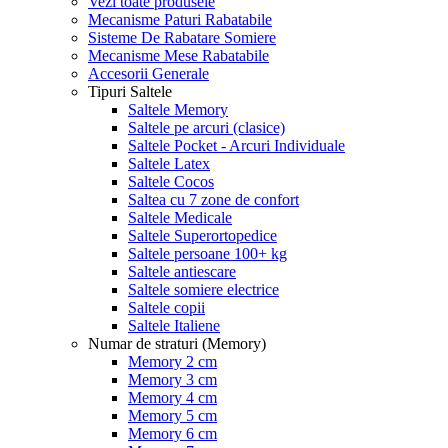
Vezi toate produsele
Mecanisme Paturi Rabatabile
Sisteme De Rabatare Somiere
Mecanisme Mese Rabatabile
Accesorii Generale
Tipuri Saltele
Saltele Memory
Saltele pe arcuri (clasice)
Saltele Pocket - Arcuri Individuale
Saltele Latex
Saltele Cocos
Saltea cu 7 zone de confort
Saltele Medicale
Saltele Superortopedice
Saltele persoane 100+ kg
Saltele antiescare
Saltele somiere electrice
Saltele copii
Saltele Italiene
Numar de straturi (Memory)
Memory 2 cm
Memory 3 cm
Memory 4 cm
Memory 5 cm
Memory 6 cm