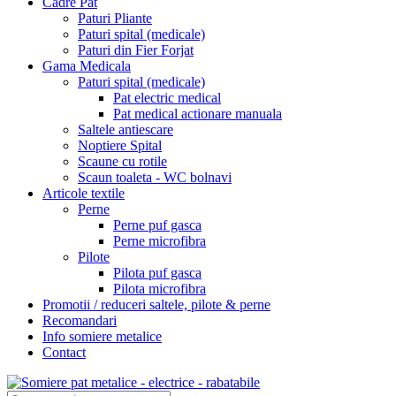
Cadre Pat
Paturi Pliante
Paturi spital (medicale)
Paturi din Fier Forjat
Gama Medicala
Paturi spital (medicale)
Pat electric medical
Pat medical actionare manuala
Saltele antiescare
Noptiere Spital
Scaune cu rotile
Scaun toaleta - WC bolnavi
Articole textile
Perne
Perne puf gasca
Perne microfibra
Pilote
Pilota puf gasca
Pilota microfibra
Promotii / reduceri saltele, pilote & perne
Recomandari
Info somiere metalice
Contact