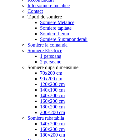
Info somiere metalice
Contact
Tipuri de somiere
Somiere Metalice
Somiere tapitate
Somiere Lemn
Somiere Supraponderali
Somiere la comanda
Somiere Electrice
1 persoana
2 persoane
Somiere dupa dimensiune
70x200 cm
90x200 cm
120x200 cm
140x190 cm
140x200 cm
160x200 cm
180x200 cm
200×200 cm
Somiera rabatabila
140x200 cm
160x200 cm
180×200 cm