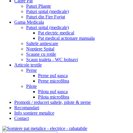
Cadre Pat
Paturi Pliante
Paturi spital (medicale)
Paturi din Fier Forjat
Gama Medicala
Paturi spital (medicale)
Pat electric medical
Pat medical actionare manuala
Saltele antiescare
Noptiere Spital
Scaune cu rotile
Scaun toaleta - WC bolnavi
Articole textile
Perne
Perne puf gasca
Perne microfibra
Pilote
Pilota puf gasca
Pilota microfibra
Promotii / reduceri saltele, pilote & perne
Recomandari
Info somiere metalice
Contact