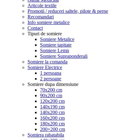
Articole textile
Promotii / reduceri saltele, pilote & perne
Recomandari
Info somiere metalice
Contact
Tipuri de somiere
Somiere Metalice
Somiere tapitate
Somiere Lemn
Somiere Supraponderali
Somiere la comanda
Somiere Electrice
1 persoana
2 persoane
Somiere dupa dimensiune
70x200 cm
90x200 cm
120x200 cm
140x190 cm
140x200 cm
160x200 cm
180x200 cm
200×200 cm
Somiera rabatabila