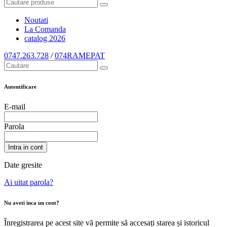
Noutati
La Comanda
catalog
2026
0747.263.728
/
074RAMEPAT
Autentificare
E-mail
Parola
Intra in cont
Date gresite
Ai uitat parola?
Nu aveti inca un cont?
Înregistrarea pe acest site vă permite să accesați starea și istoricul