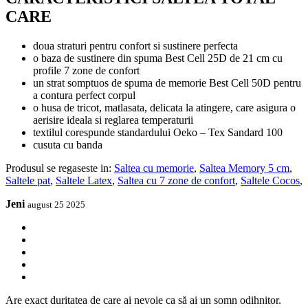
CARE
doua straturi pentru confort si sustinere perfecta
o baza de sustinere din spuma Best Cell 25D de 21 cm cu
profile 7 zone de confort
un strat somptuos de spuma de memorie Best Cell 50D pentru
a contura perfect corpul
o husa de tricot, matlasata, delicata la atingere, care asigura o
aerisire ideala si reglarea temperaturii
textilul corespunde standardului Oeko – Tex Sandard 100
cusuta cu banda
Produsul se regaseste in:
Saltea cu memorie
,
Saltea Memory 5 cm
,
Saltele pat
,
Saltele Latex
,
Saltea cu 7 zone de confort
,
Saltele Cocos
,
Jeni
august 25 2025
Are exact duritatea de care ai nevoie ca să ai un somn odihnitor.