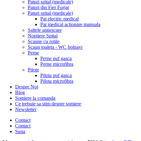
Paturi spital (medicale)
Paturi din Fier Forjat
Paturi spital (medicale)
Pat electric medical
Pat medical actionare manuala
Saltele antiescare
Noptiere Spital
Scaune cu rotile
Scaun toaleta - WC bolnavi
Perne
Perne puf gasca
Perne microfibra
Pilote
Pilota puf gasca
Pilota microfibra
Despre Noi
Blog
Somiere la comanda
Ce trebuie sa stim despre somiere
Newsletter
Contact
Contact
Suna