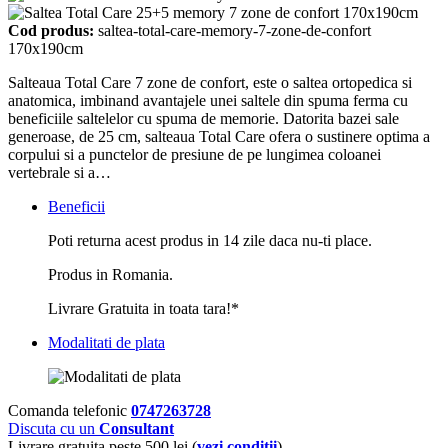
Cod produs:
saltea-total-care-memory-7-zone-de-confort
170x190cm
Salteaua Total Care 7 zone de confort, este o saltea ortopedica si
anatomica, imbinand avantajele unei saltele din spuma ferma cu
beneficiile saltelelor cu spuma de memorie. Datorita bazei sale
generoase, de 25 cm, salteaua Total Care ofera o sustinere optima a
corpului si a punctelor de presiune de pe lungimea coloanei
vertebrale si a…
Beneficii
Poti returna acest produs in 14 zile daca nu-ti place.
Produs in Romania.
Livrare Gratuita in toata tara!*
Modalitati de plata
Comanda telefonic
0747263728
Discuta cu un
Consultant
Livrare gratuita peste 500 lei (
vezi conditii
)