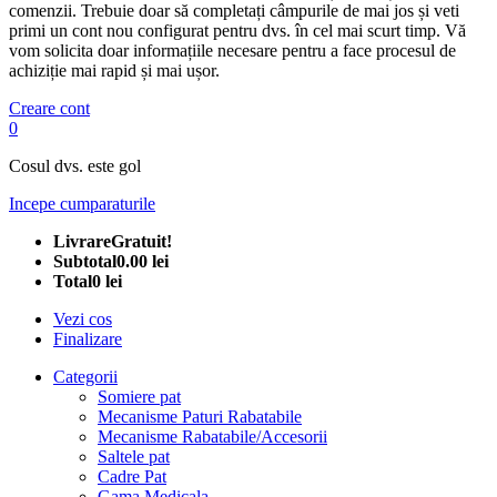
comenzii. Trebuie doar să completați câmpurile de mai jos și veti
primi un cont nou configurat pentru dvs. în cel mai scurt timp. Vă
vom solicita doar informațiile necesare pentru a face procesul de
achiziție mai rapid și mai ușor.
Creare cont
0
Cosul dvs. este gol
Incepe cumparaturile
Livrare
Gratuit!
Subtotal
0.00 lei
Total
0 lei
Vezi cos
Finalizare
Categorii
Somiere pat
Mecanisme Paturi Rabatabile
Mecanisme Rabatabile/Accesorii
Saltele pat
Cadre Pat
Gama Medicala