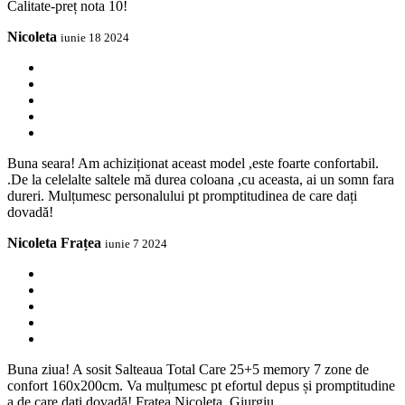
Calitate-preț nota 10!
Nicoleta
iunie 18 2024
Buna seara! Am achiziționat aceast model ,este foarte confortabil.
.De la celelalte saltele mă durea coloana ,cu aceasta, ai un somn fara
dureri. Mulțumesc personalului pt promptitudinea de care dați
dovadă!
Nicoleta Frațea
iunie 7 2024
Buna ziua! A sosit Salteaua Total Care 25+5 memory 7 zone de
confort 160x200cm. Va mulțumesc pt efortul depus și promptitudine
a de care dați dovadă! Fratea Nicoleta, Giurgiu