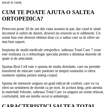
uscat si curat.
CUM TE POATE AJUTA O SALTEA
ORTOPEDICA?
Petrecem peste 26 de ani din viata noastra in pat, dar cand te simti
incomod si suferi de dureri, deseori nu reusesti sa te odihnesti. Un
somn bun este deseori obtinut doar cu o saltea care sa iti ofere un
mai bun suport.
Inspirata de studii medicale ortopedice, salteaua Total Care 7 zone
este realizata cu o tehnologie speciala pentru a diminua durerile de
spate si de articulatii.
Spuma Best Cell este o spuma de inalta densitate, care nu permite
transferul de miscare catre partener in timpul somnului si ofera
sustinere optima pentru intreg corpul.
Spuma de memorie asigura un grad ridicat de confort, care va va
oferi un sentiment de dormit ca pe nori. In acelasi timp, prin atentia
la materiale folosite, salteaua Total Care va asigura un somn relaxat,
confortabil, intr-un mediu uscat si antialergic.
CARACTERISTICI SALTEA TOTAL