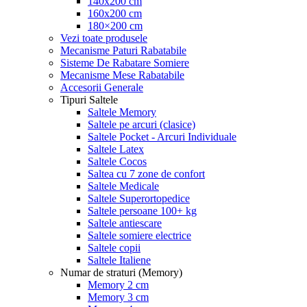
140x200 cm
160x200 cm
180×200 cm
Vezi toate produsele
Mecanisme Paturi Rabatabile
Sisteme De Rabatare Somiere
Mecanisme Mese Rabatabile
Accesorii Generale
Tipuri Saltele
Saltele Memory
Saltele pe arcuri (clasice)
Saltele Pocket - Arcuri Individuale
Saltele Latex
Saltele Cocos
Saltea cu 7 zone de confort
Saltele Medicale
Saltele Superortopedice
Saltele persoane 100+ kg
Saltele antiescare
Saltele somiere electrice
Saltele copii
Saltele Italiene
Numar de straturi (Memory)
Memory 2 cm
Memory 3 cm