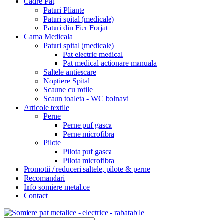
Cadre Pat
Paturi Pliante
Paturi spital (medicale)
Paturi din Fier Forjat
Gama Medicala
Paturi spital (medicale)
Pat electric medical
Pat medical actionare manuala
Saltele antiescare
Noptiere Spital
Scaune cu rotile
Scaun toaleta - WC bolnavi
Articole textile
Perne
Perne puf gasca
Perne microfibra
Pilote
Pilota puf gasca
Pilota microfibra
Promotii / reduceri saltele, pilote & perne
Recomandari
Info somiere metalice
Contact