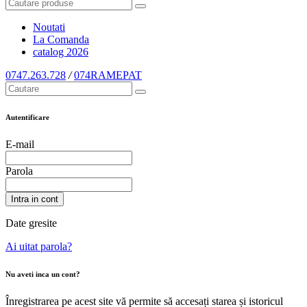
Noutati
La Comanda
catalog
2026
0747.263.728
/
074RAMEPAT
Autentificare
E-mail
Parola
Intra in cont
Date gresite
Ai uitat parola?
Nu aveti inca un cont?
Înregistrarea pe acest site vă permite să accesați starea și istoricul