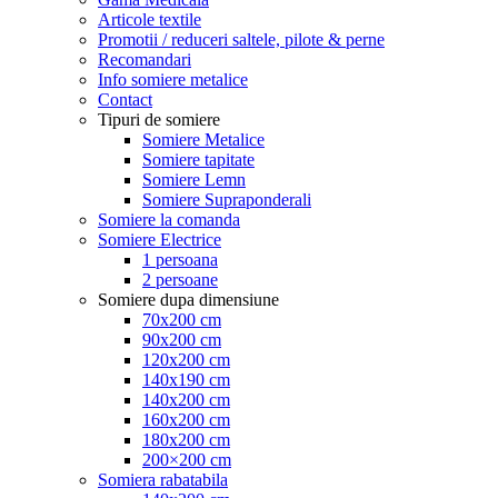
Articole textile
Promotii / reduceri saltele, pilote & perne
Recomandari
Info somiere metalice
Contact
Tipuri de somiere
Somiere Metalice
Somiere tapitate
Somiere Lemn
Somiere Supraponderali
Somiere la comanda
Somiere Electrice
1 persoana
2 persoane
Somiere dupa dimensiune
70x200 cm
90x200 cm
120x200 cm
140x190 cm
140x200 cm
160x200 cm
180x200 cm
200×200 cm
Somiera rabatabila