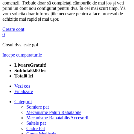
comenzii. Trebuie doar să completați câmpurile de mai jos și veti
primi un cont nou configurat pentru dvs. în cel mai scurt timp. Vă
vom solicita doar informațiile necesare pentru a face procesul de
achiziție mai rapid și mai ușor.
Creare cont
0
Cosul dvs. este gol
Incepe cumparaturile
Livrare
Gratuit!
Subtotal
0.00 lei
Total
0 lei
Vezi cos
Finalizare
Categorii
Somiere pat
Mecanisme Paturi Rabatabile
Mecanisme Rabatabile/Accesorii
Saltele pat
Cadre Pat
Gama Medicala