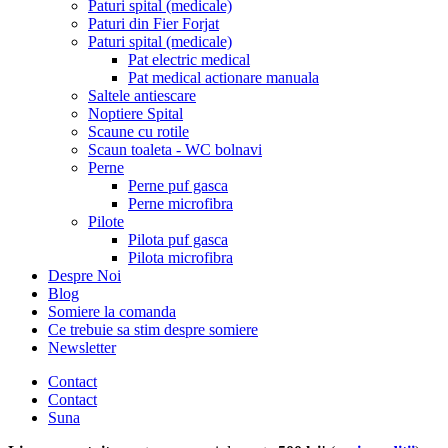
Paturi spital (medicale)
Paturi din Fier Forjat
Paturi spital (medicale)
Pat electric medical
Pat medical actionare manuala
Saltele antiescare
Noptiere Spital
Scaune cu rotile
Scaun toaleta - WC bolnavi
Perne
Perne puf gasca
Perne microfibra
Pilote
Pilota puf gasca
Pilota microfibra
Despre Noi
Blog
Somiere la comanda
Ce trebuie sa stim despre somiere
Newsletter
Contact
Contact
Suna