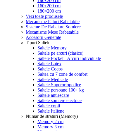
140x200 cm
160x200 cm
180×200 cm
Vezi toate produsele
Mecanisme Paturi Rabatabile
Sisteme De Rabatare Somiere
Mecanisme Mese Rabatabile
Accesorii Generale
Tipuri Saltele
Saltele Memory
Saltele pe arcuri (clasice)
Saltele Pocket - Arcuri Individuale
Saltele Latex
Saltele Cocos
Saltea cu 7 zone de confort
Saltele Medicale
Saltele Superortopedice
Saltele persoane 100+ kg
Saltele antiescare
Saltele somiere electrice
Saltele copii
Saltele Italiene
Numar de straturi (Memory)
Memory 2 cm
Memory 3 cm