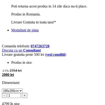
Poti returna acest produs in 14 zile daca nu-ti place.
Produs in Romania.
Livrare Gratuita in toata tara!*
Modalitati de plata
Comanda telefonic
0747263728
Discuta cu un
Consultant
Livrare gratuita peste 500 lei (
vezi conditii
)
Produs in stoc
2354 lei
-11%
2080 lei
Dimensiuni:
-
+
4799 în stoc