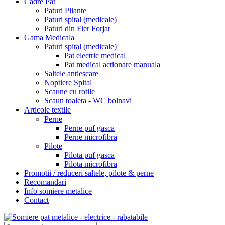
Cadre Pat
Paturi Pliante
Paturi spital (medicale)
Paturi din Fier Forjat
Gama Medicala
Paturi spital (medicale)
Pat electric medical
Pat medical actionare manuala
Saltele antiescare
Noptiere Spital
Scaune cu rotile
Scaun toaleta - WC bolnavi
Articole textile
Perne
Perne puf gasca
Perne microfibra
Pilote
Pilota puf gasca
Pilota microfibra
Promotii / reduceri saltele, pilote & perne
Recomandari
Info somiere metalice
Contact