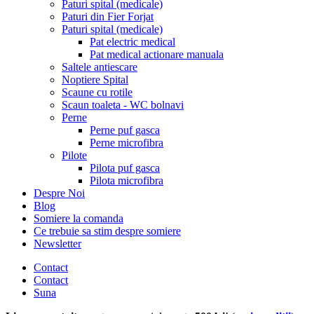
Paturi spital (medicale)
Paturi din Fier Forjat
Paturi spital (medicale)
Pat electric medical
Pat medical actionare manuala
Saltele antiescare
Noptiere Spital
Scaune cu rotile
Scaun toaleta - WC bolnavi
Perne
Perne puf gasca
Perne microfibra
Pilote
Pilota puf gasca
Pilota microfibra
Despre Noi
Blog
Somiere la comanda
Ce trebuie sa stim despre somiere
Newsletter
Contact
Contact
Suna