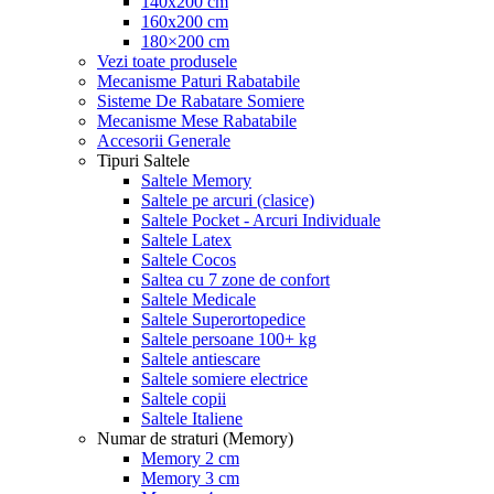
140x200 cm
160x200 cm
180×200 cm
Vezi toate produsele
Mecanisme Paturi Rabatabile
Sisteme De Rabatare Somiere
Mecanisme Mese Rabatabile
Accesorii Generale
Tipuri Saltele
Saltele Memory
Saltele pe arcuri (clasice)
Saltele Pocket - Arcuri Individuale
Saltele Latex
Saltele Cocos
Saltea cu 7 zone de confort
Saltele Medicale
Saltele Superortopedice
Saltele persoane 100+ kg
Saltele antiescare
Saltele somiere electrice
Saltele copii
Saltele Italiene
Numar de straturi (Memory)
Memory 2 cm
Memory 3 cm