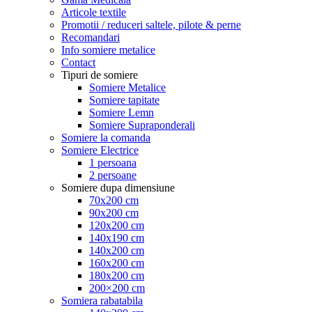
Articole textile
Promotii / reduceri saltele, pilote & perne
Recomandari
Info somiere metalice
Contact
Tipuri de somiere
Somiere Metalice
Somiere tapitate
Somiere Lemn
Somiere Supraponderali
Somiere la comanda
Somiere Electrice
1 persoana
2 persoane
Somiere dupa dimensiune
70x200 cm
90x200 cm
120x200 cm
140x190 cm
140x200 cm
160x200 cm
180x200 cm
200×200 cm
Somiera rabatabila