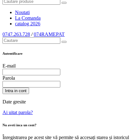
Noutati
La Comanda
catalog
2026
0747.263.728
/
074RAMEPAT
Autentificare
E-mail
Parola
Intra in cont
Date gresite
Ai uitat parola?
Nu aveti inca un cont?
Înregistrarea pe acest site vă permite să accesați starea și istoricul