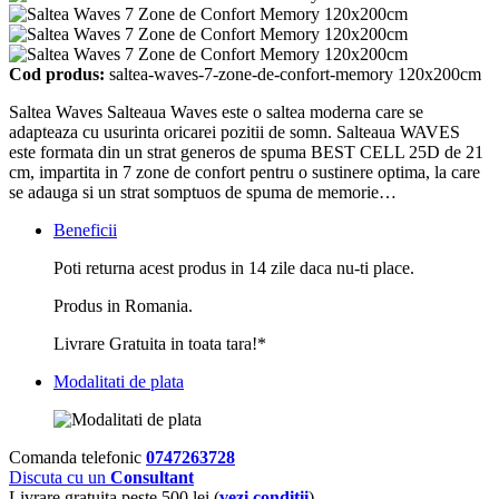
Cod produs:
saltea-waves-7-zone-de-confort-memory 120x200cm
Saltea Waves Salteaua Waves este o saltea moderna care se
adapteaza cu usurinta oricarei pozitii de somn. Salteaua WAVES
este formata din un strat generos de spuma BEST CELL 25D de 21
cm, impartita in 7 zone de confort pentru o sustinere optima, la care
se adauga si un strat somptuos de spuma de memorie…
Beneficii
Poti returna acest produs in 14 zile daca nu-ti place.
Produs in Romania.
Livrare Gratuita in toata tara!*
Modalitati de plata
Comanda telefonic
0747263728
Discuta cu un
Consultant
Livrare gratuita peste 500 lei (
vezi conditii
)