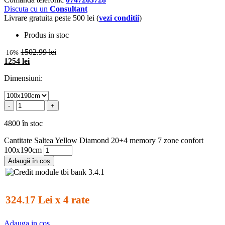
Discuta cu un
Consultant
Livrare gratuita peste 500 lei (
vezi conditii
)
Produs in stoc
1502.99 lei
-16%
1254 lei
Dimensiuni:
-
+
4800 în stoc
Cantitate Saltea Yellow Diamond 20+4 memory 7 zone confort
100x190cm
Adaugă în coș
324.17 Lei x 4 rate
Adauga in cos