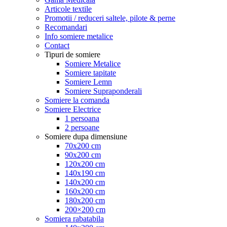
Articole textile
Promotii / reduceri saltele, pilote & perne
Recomandari
Info somiere metalice
Contact
Tipuri de somiere
Somiere Metalice
Somiere tapitate
Somiere Lemn
Somiere Supraponderali
Somiere la comanda
Somiere Electrice
1 persoana
2 persoane
Somiere dupa dimensiune
70x200 cm
90x200 cm
120x200 cm
140x190 cm
140x200 cm
160x200 cm
180x200 cm
200×200 cm
Somiera rabatabila