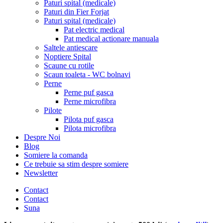
Paturi spital (medicale)
Paturi din Fier Forjat
Paturi spital (medicale)
Pat electric medical
Pat medical actionare manuala
Saltele antiescare
Noptiere Spital
Scaune cu rotile
Scaun toaleta - WC bolnavi
Perne
Perne puf gasca
Perne microfibra
Pilote
Pilota puf gasca
Pilota microfibra
Despre Noi
Blog
Somiere la comanda
Ce trebuie sa stim despre somiere
Newsletter
Contact
Contact
Suna