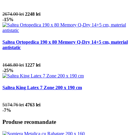
2674.00 lei
2248 lei
-15%
Saltea Ortopedica 190 x 80 Memory Q-Dry 14+5 cm, material
antistatic
1646.80 lei
1227 lei
-25%
Saltea King Latex 7 Zone 200 x 190 cm
5174.76 lei
4763 lei
-7%
Produse recomandate