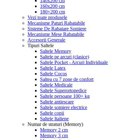
140x200 cm
160x200 cm
180×200 cm
Vezi toate produsele
Mecanisme Paturi Rabatabile
Sisteme De Rabatare Somiere
Mecanisme Mese Rabatabile
Accesorii Generale
Tipuri Saltele
Saltele Memory
Saltele pe arcuri (clasice)
Saltele Pocket - Arcuri Individuale
Saltele Latex
Saltele Cocos
Saltea cu 7 zone de confort
Saltele Medicale
Saltele Superortopedice
Saltele persoane 100+ kg
Saltele antiescare
Saltele somiere electrice
Saltele copii
Saltele Italiene
Numar de straturi (Memory)
Memory 2 cm
Memory 3 cm