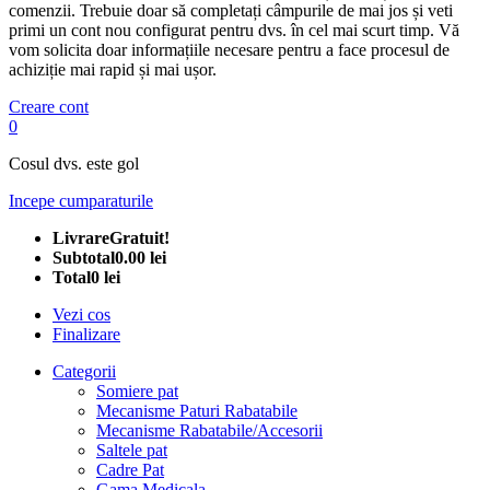
comenzii. Trebuie doar să completați câmpurile de mai jos și veti
primi un cont nou configurat pentru dvs. în cel mai scurt timp. Vă
vom solicita doar informațiile necesare pentru a face procesul de
achiziție mai rapid și mai ușor.
Creare cont
0
Cosul dvs. este gol
Incepe cumparaturile
Livrare
Gratuit!
Subtotal
0.00 lei
Total
0 lei
Vezi cos
Finalizare
Categorii
Somiere pat
Mecanisme Paturi Rabatabile
Mecanisme Rabatabile/Accesorii
Saltele pat
Cadre Pat
Gama Medicala