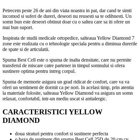
Petrecem peste 26 de ani din viata noastra in pat, dar cand te simti
incomod si suferi de dureri, deseori nu reusesti sa te odihnesti. Un
somn bun este deseori obtinut doar cu o saltea care sa iti ofere un
mai bun suport.
Inspirata de studii medicale ortopedice, salteaua Yellow Diamond 7
zone este realizata cu o tehnologie speciala pentru a diminua durerile
de spate si de articulatii.
Spuma Best Cell este o spuma de inalta densitate, care nu permite
transferul de miscare catre partener in timpul somnului si ofera
sustinere optima pentru intreg corpul.
Spuma de memorie asigura un grad ridicat de confort, care va va
oferi un sentiment de dormit ca pe nori. In acelasi timp, prin atentia
la materiale folosite, salteaua Yellow Diamond va asigura un somn
relaxat, confortabil, intr-un mediu uscat si antialergic.
CARACTERISTICI YELLOW
DIAMOND
doua straturi pentru confort si sustinere perfecta
o baza de sustinere din spuma Best Cell 25D de 20 cm cu