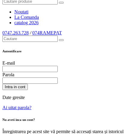
Noutati
La Comanda
catalog
2026
0747.263.728
/
074RAMEPAT
Autentificare
E-mail
Parola
Intra in cont
Date gresite
Ai uitat parola?
Nu aveti inca un cont?
Înregistrarea pe acest site vă permite să accesați starea și istoricul