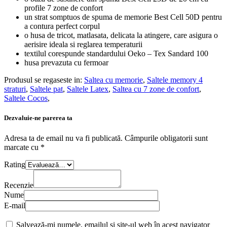
profile 7 zone de confort
un strat somptuos de spuma de memorie Best Cell 50D pentru
a contura perfect corpul
o husa de tricot, matlasata, delicata la atingere, care asigura o
aerisire ideala si reglarea temperaturii
textilul corespunde standardului Oeko – Tex Sandard 100
husa prevazuta cu fermoar
Produsul se regaseste in:
Saltea cu memorie
,
Saltele memory 4
straturi
,
Saltele pat
,
Saltele Latex
,
Saltea cu 7 zone de confort
,
Saltele Cocos
,
Dezvaluie-ne parerea ta
Adresa ta de email nu va fi publicată.
Câmpurile obligatorii sunt
marcate cu
*
Rating
Recenzie
Nume
E-mail
Salvează-mi numele, emailul și site-ul web în acest navigator