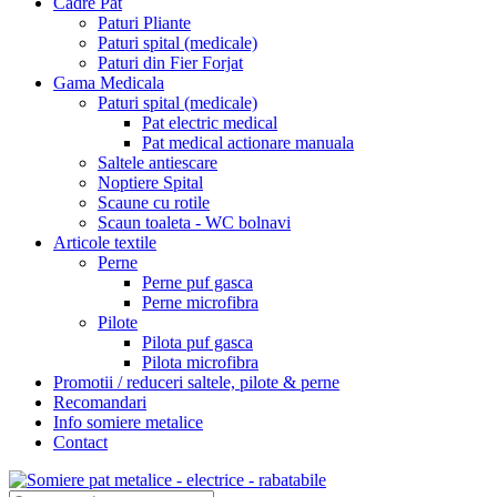
Cadre Pat
Paturi Pliante
Paturi spital (medicale)
Paturi din Fier Forjat
Gama Medicala
Paturi spital (medicale)
Pat electric medical
Pat medical actionare manuala
Saltele antiescare
Noptiere Spital
Scaune cu rotile
Scaun toaleta - WC bolnavi
Articole textile
Perne
Perne puf gasca
Perne microfibra
Pilote
Pilota puf gasca
Pilota microfibra
Promotii / reduceri saltele, pilote & perne
Recomandari
Info somiere metalice
Contact