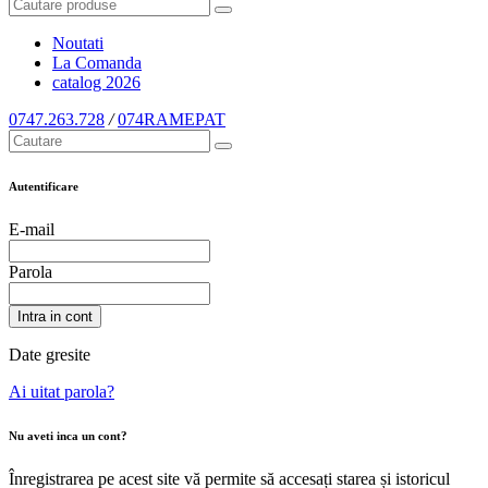
Noutati
La Comanda
catalog
2026
0747.263.728
/
074RAMEPAT
Autentificare
E-mail
Parola
Intra in cont
Date gresite
Ai uitat parola?
Nu aveti inca un cont?
Înregistrarea pe acest site vă permite să accesați starea și istoricul