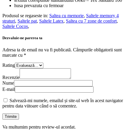
textilul corespunde standardului Oeko – Tex Sandard 100
husa prevazuta cu fermoar
Produsul se regaseste in:
Saltea cu memorie
,
Saltele memory 4
straturi
,
Saltele pat
,
Saltele Latex
,
Saltea cu 7 zone de confort
,
Saltele Cocos
,
Dezvaluie-ne parerea ta
Adresa ta de email nu va fi publicată.
Câmpurile obligatorii sunt
marcate cu
*
Rating
Recenzie
Nume
E-mail
Salvează-mi numele, emailul și site-ul web în acest navigator
pentru data viitoare când o să comentez.
Va multumim pentru review-ul acordat.