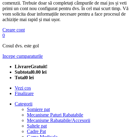
comenzii. Trebuie doar să completați câmpurile de mai jos și veti
primi un cont nou configurat pentru dvs. în cel mai scurt timp. Vă
vom solicita doar informațiile necesare pentru a face procesul de
achiziție mai rapid și mai ușor.
Creare cont
0
Cosul dvs. este gol
Incepe cumparaturile
Livrare
Gratuit!
Subtotal
0.00 lei
Total
0 lei
Vezi cos
Finalizare
Categorii
Somiere pat
Mecanisme Paturi Rabatabile
Mecanisme Rabatabile/Accesorii
Saltele pat
Cadre Pat
Gama Medicala