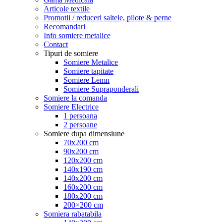
Articole textile
Promotii / reduceri saltele, pilote & perne
Recomandari
Info somiere metalice
Contact
Tipuri de somiere
Somiere Metalice
Somiere tapitate
Somiere Lemn
Somiere Supraponderali
Somiere la comanda
Somiere Electrice
1 persoana
2 persoane
Somiere dupa dimensiune
70x200 cm
90x200 cm
120x200 cm
140x190 cm
140x200 cm
160x200 cm
180x200 cm
200×200 cm
Somiera rabatabila