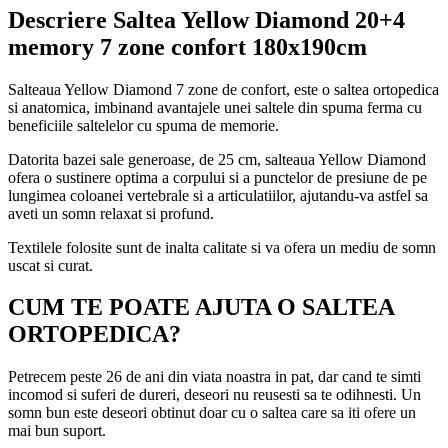
Descriere Saltea Yellow Diamond 20+4
memory 7 zone confort 180x190cm
Salteaua Yellow Diamond 7 zone de confort, este o saltea ortopedica
si anatomica, imbinand avantajele unei saltele din spuma ferma cu
beneficiile saltelelor cu spuma de memorie.
Datorita bazei sale generoase, de 25 cm, salteaua Yellow Diamond
ofera o sustinere optima a corpului si a punctelor de presiune de pe
lungimea coloanei vertebrale si a articulatiilor, ajutandu-va astfel sa
aveti un somn relaxat si profund.
Textilele folosite sunt de inalta calitate si va ofera un mediu de somn
uscat si curat.
CUM TE POATE AJUTA O SALTEA
ORTOPEDICA?
Petrecem peste 26 de ani din viata noastra in pat, dar cand te simti
incomod si suferi de dureri, deseori nu reusesti sa te odihnesti. Un
somn bun este deseori obtinut doar cu o saltea care sa iti ofere un
mai bun suport.