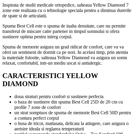
Inspirata de studii medicale ortopedice, salteaua Yellow Diamond 7
zone este realizata cu o tehnologie speciala pentru a diminua durerile
de spate si de articulatii.
Spuma Best Cell este o spuma de inalta densitate, care nu permite
transferul de miscare catre partener in timpul somnului si ofera
sustinere optima pentru intreg corpul.
Spuma de memorie asigura un grad ridicat de confort, care va va
oferi un sentiment de dormit ca pe nori. In acelasi timp, prin atentia
la materiale folosite, salteaua Yellow Diamond va asigura un somn
relaxat, confortabil, intr-un mediu uscat si antialergic.
CARACTERISTICI YELLOW
DIAMOND
doua straturi pentru confort si sustinere perfecta
o baza de sustinere din spuma Best Cell 25D de 20 cm cu
profile 7 zone de confort
un strat somptuos de spuma de memorie Best Cell 50D pentru
a contura perfect corpul
o husa de tricot, matlasata, delicata la atingere, care asigura o
aerisire ideala si reglarea temperaturii