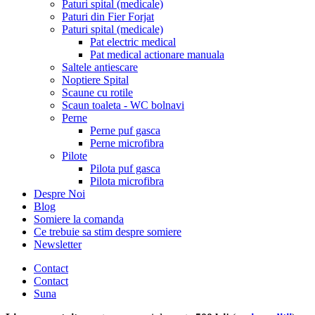
Paturi spital (medicale)
Paturi din Fier Forjat
Paturi spital (medicale)
Pat electric medical
Pat medical actionare manuala
Saltele antiescare
Noptiere Spital
Scaune cu rotile
Scaun toaleta - WC bolnavi
Perne
Perne puf gasca
Perne microfibra
Pilote
Pilota puf gasca
Pilota microfibra
Despre Noi
Blog
Somiere la comanda
Ce trebuie sa stim despre somiere
Newsletter
Contact
Contact
Suna