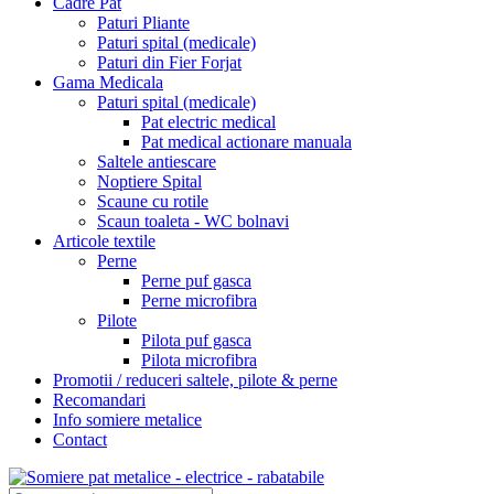
Cadre Pat
Paturi Pliante
Paturi spital (medicale)
Paturi din Fier Forjat
Gama Medicala
Paturi spital (medicale)
Pat electric medical
Pat medical actionare manuala
Saltele antiescare
Noptiere Spital
Scaune cu rotile
Scaun toaleta - WC bolnavi
Articole textile
Perne
Perne puf gasca
Perne microfibra
Pilote
Pilota puf gasca
Pilota microfibra
Promotii / reduceri saltele, pilote & perne
Recomandari
Info somiere metalice
Contact