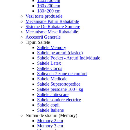
140x200 cm
160x200 cm
180×200 cm
Vezi toate produsele
Mecanisme Paturi Rabatabile
Sisteme De Rabatare Somiere
Mecanisme Mese Rabatabile
Accesorii Generale
Tipuri Saltele
Saltele Memory
Saltele pe arcuri (clasice)
Saltele Pocket - Arcuri Individuale
Saltele Latex
Saltele Cocos
Saltea cu 7 zone de confort
Saltele Medicale
Saltele Superortopedice
Saltele persoane 100+ kg
Saltele antiescare
Saltele somiere electrice
Saltele copii
Saltele Italiene
Numar de straturi (Memory)
Memory 2 cm
Memory 3 cm