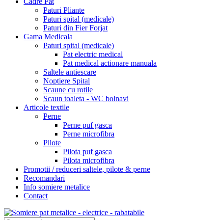
Cadre Pat
Paturi Pliante
Paturi spital (medicale)
Paturi din Fier Forjat
Gama Medicala
Paturi spital (medicale)
Pat electric medical
Pat medical actionare manuala
Saltele antiescare
Noptiere Spital
Scaune cu rotile
Scaun toaleta - WC bolnavi
Articole textile
Perne
Perne puf gasca
Perne microfibra
Pilote
Pilota puf gasca
Pilota microfibra
Promotii / reduceri saltele, pilote & perne
Recomandari
Info somiere metalice
Contact