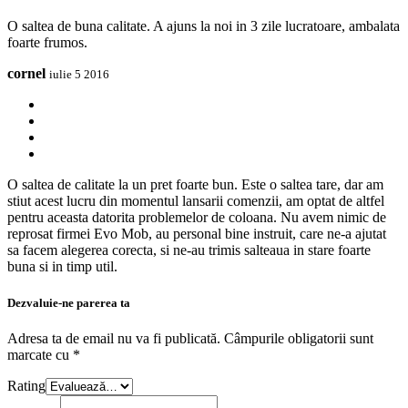
O saltea de buna calitate. A ajuns la noi in 3 zile lucratoare, ambalata
foarte frumos.
cornel
iulie 5 2016
O saltea de calitate la un pret foarte bun. Este o saltea tare, dar am
stiut acest lucru din momentul lansarii comenzii, am optat de altfel
pentru aceasta datorita problemelor de coloana. Nu avem nimic de
reprosat firmei Evo Mob, au personal bine instruit, care ne-a ajutat
sa facem alegerea corecta, si ne-au trimis salteaua in stare foarte
buna si in timp util.
Dezvaluie-ne parerea ta
Adresa ta de email nu va fi publicată.
Câmpurile obligatorii sunt
marcate cu
*
Rating