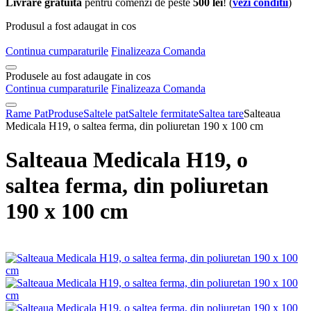
Livrare gratuita
pentru comenzi de peste
500 lei
! (
vezi conditii
)
Produsul a fost adaugat in cos
Continua cumparaturile
Finalizeaza Comanda
Produsele au fost adaugate in cos
Continua cumparaturile
Finalizeaza Comanda
Rame Pat
Produse
Saltele pat
Saltele fermitate
Saltea tare
Salteaua
Medicala H19, o saltea ferma, din poliuretan 190 x 100 cm
Salteaua Medicala H19, o
saltea ferma, din poliuretan
190 x 100 cm