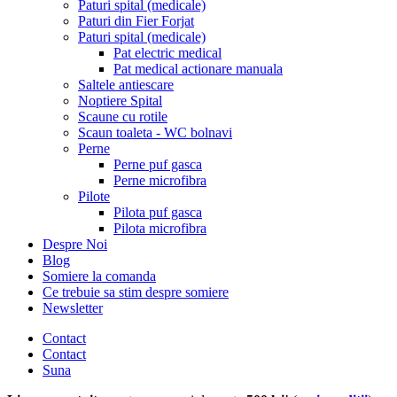
Paturi spital (medicale)
Paturi din Fier Forjat
Paturi spital (medicale)
Pat electric medical
Pat medical actionare manuala
Saltele antiescare
Noptiere Spital
Scaune cu rotile
Scaun toaleta - WC bolnavi
Perne
Perne puf gasca
Perne microfibra
Pilote
Pilota puf gasca
Pilota microfibra
Despre Noi
Blog
Somiere la comanda
Ce trebuie sa stim despre somiere
Newsletter
Contact
Contact
Suna