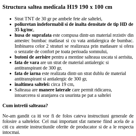
Structura saltea medicala H19 190 x 100 cm
Strat TNT de 30 gr pe ambele fete ale saltelei,
poliuretan indeformabil si de inalta densitate de tip HD de
35 kg/mc
,
husa de suprafata
este compusa dintr-un material rezistiv din
amestec bumbac matlasat si cu vata antialergica de bumbac.
Imbinarea celor 2 straturi se realizeaza prin matlasare si ofera
o senzatie de confort pe toata perioada somnului,
butoni de aerisire
pentru a mentine salteaua uscata si aerisita,
fata de vara
are un strat de material antialergic si
antitranspirant de 300 gr,
fata de iarna
este realizata dintr-un strat dublu de material
antitranspirant si antialergic de 300 gr,
inaltimea saltelei:
circa 19 cm,
Salteaua are
manere laterale
care permit ridicarea,
intoarcerea si aranjarea cu usurinta pe pat a saltelei
Cum intretii salteaua
?
Ne-am gandit ca iti vor fi de folos cateva instructiuni generale de
folosire a saltelelor. Cel mai important sfat ramene fiind acela de a
citi cu atentie instructiunile oferite de producator si de a le respecta
intocmai.