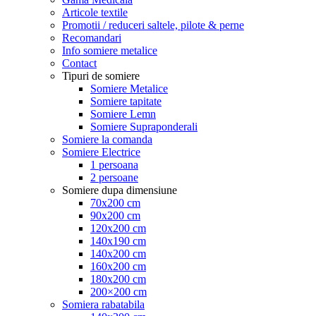
Articole textile
Promotii / reduceri saltele, pilote & perne
Recomandari
Info somiere metalice
Contact
Tipuri de somiere
Somiere Metalice
Somiere tapitate
Somiere Lemn
Somiere Supraponderali
Somiere la comanda
Somiere Electrice
1 persoana
2 persoane
Somiere dupa dimensiune
70x200 cm
90x200 cm
120x200 cm
140x190 cm
140x200 cm
160x200 cm
180x200 cm
200×200 cm
Somiera rabatabila