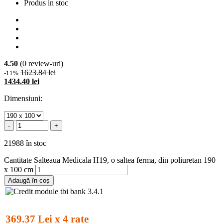
Produs in stoc
4.50
(0 review-uri)
1623.84 lei
-11%
1434.40 lei
Dimensiuni:
-
+
21988 în stoc
Cantitate Salteaua Medicala H19, o saltea ferma, din poliuretan 190
x 100 cm
Adaugă în coș
369.37 Lei x 4 rate