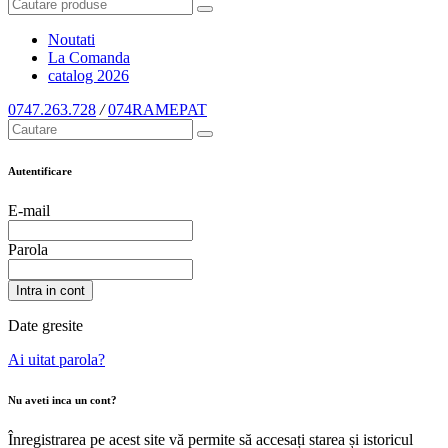
Noutati
La Comanda
catalog
2026
0747.263.728
/
074RAMEPAT
Autentificare
E-mail
Parola
Intra in cont
Date gresite
Ai uitat parola?
Nu aveti inca un cont?
Înregistrarea pe acest site vă permite să accesați starea și istoricul