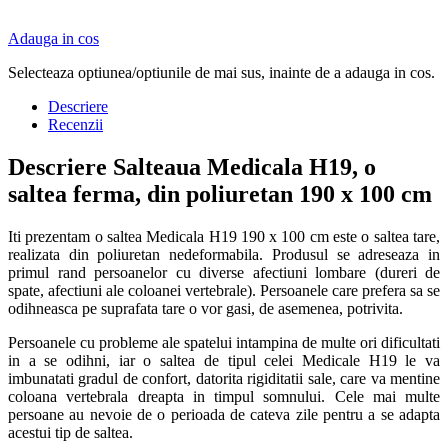
Adauga in cos
Selecteaza optiunea/optiunile de mai sus, inainte de a adauga in cos.
Descriere
Recenzii
Descriere Salteaua Medicala H19, o
saltea ferma, din poliuretan 190 x 100 cm
Iti prezentam o saltea Medicala H19 190 x 100 cm este o saltea tare,
realizata din poliuretan nedeformabila. Produsul se adreseaza in
primul rand persoanelor cu diverse afectiuni lombare (dureri de
spate, afectiuni ale coloanei vertebrale). Persoanele care prefera sa se
odihneasca pe suprafata tare o vor gasi, de asemenea, potrivita.
Persoanele cu probleme ale spatelui intampina de multe ori dificultati
in a se odihni, iar o saltea de tipul celei Medicale H19 le va
imbunatati gradul de confort, datorita rigiditatii sale, care va mentine
coloana vertebrala dreapta in timpul somnului. Cele mai multe
persoane au nevoie de o perioada de cateva zile pentru a se adapta
acestui tip de saltea.