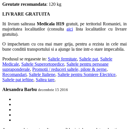
Greutate recomandata
: 120 kg
LIVRARE GRATUITA
Iti livram salteaua
Medicala H19
gratuit, pe teritoriul Romaniei, in
majoritatea localitatilor (consulta
aici
lista localitatilor cu livrare
gratuita).
O impachetam cu cea mai mare grija, pentru a rezista in cele mai
bune conditii transportului si a ajunge la tine intr-o stare impecabila.
Produsul se regaseste in:
Saltele fermitate
,
Saltele pat
,
Saltele
Medicale
,
Saltele Superortopedice
,
Saltele pentru persoane
supraponderale
,
Promotii / reduceri saltele, pilote & perne
,
Recomandari
,
Saltele Italiene
,
Saltele pentru Somiere Electrice
,
Saltele pat ieftine
,
Saltea tare
,
Alexandra Barbu
decembrie 15 2016