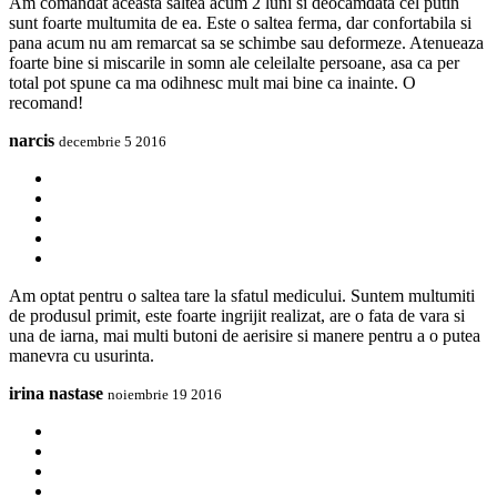
Am comandat aceasta saltea acum 2 luni si deocamdata cel putin
sunt foarte multumita de ea. Este o saltea ferma, dar confortabila si
pana acum nu am remarcat sa se schimbe sau deformeze. Atenueaza
foarte bine si miscarile in somn ale celeilalte persoane, asa ca per
total pot spune ca ma odihnesc mult mai bine ca inainte. O
recomand!
narcis
decembrie 5 2016
Am optat pentru o saltea tare la sfatul medicului. Suntem multumiti
de produsul primit, este foarte ingrijit realizat, are o fata de vara si
una de iarna, mai multi butoni de aerisire si manere pentru a o putea
manevra cu usurinta.
irina nastase
noiembrie 19 2016