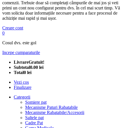
comenzii. Trebuie doar să completați câmpurile de mai jos și veti
primi un cont nou configurat pentru dvs. în cel mai scurt timp. Vă
vom solicita doar informațiile necesare pentru a face procesul de
achiziție mai rapid și mai ușor.
Creare cont
0
Cosul dvs. este gol
Incepe cumparaturile
Livrare
Gratuit!
Subtotal
0.00 lei
Total
0 lei
Vezi cos
Finalizare
Categorii
Somiere pat
Mecanisme Paturi Rabatabile
Mecanisme Rabatabile/Accesorii
Saltele pat
Cadre Pat
Gama Medicala