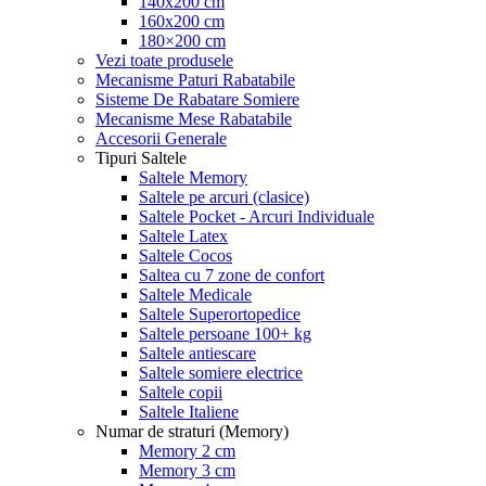
140x200 cm
160x200 cm
180×200 cm
Vezi toate produsele
Mecanisme Paturi Rabatabile
Sisteme De Rabatare Somiere
Mecanisme Mese Rabatabile
Accesorii Generale
Tipuri Saltele
Saltele Memory
Saltele pe arcuri (clasice)
Saltele Pocket - Arcuri Individuale
Saltele Latex
Saltele Cocos
Saltea cu 7 zone de confort
Saltele Medicale
Saltele Superortopedice
Saltele persoane 100+ kg
Saltele antiescare
Saltele somiere electrice
Saltele copii
Saltele Italiene
Numar de straturi (Memory)
Memory 2 cm
Memory 3 cm