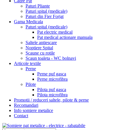
Cadre Pat
Paturi Pliante
Paturi spital (medicale)
Paturi din Fier Forjat
Gama Medicala
Paturi spital (medicale)
Pat electric medical
Pat medical actionare manuala
Saltele antiescare
Noptiere Spital
Scaune cu rotile
Scaun toaleta - WC bolnavi
Articole textile
Perne
Perne puf gasca
Perne microfibra
Pilote
Pilota puf gasca
Pilota microfibra
Promotii / reduceri saltele, pilote & perne
Recomandari
Info somiere metalice
Contact