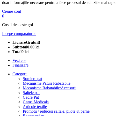
doar informațiile necesare pentru a face procesul de achiziție mai rapid
Creare cont
0
Cosul dvs. este gol
Incepe cumparaturile
Livrare
Gratuit!
Subtotal
0.00 lei
Total
0 lei
Vezi cos
Finalizare
Categorii
Somiere pat
Mecanisme Paturi Rabatabile
Mecanisme Rabatabile/Accesorii
Saltele pat
Cadre Pat
Gama Medicala
Articole textile
Promotii / reduceri saltele, pilote & perne
Recomandari