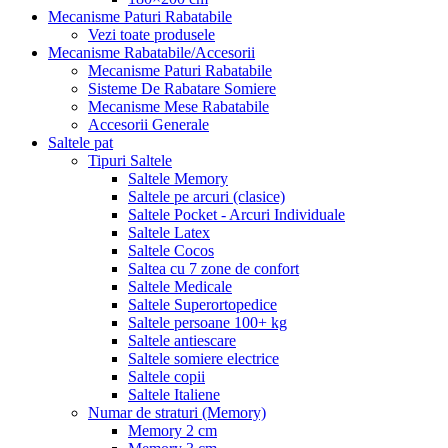
Mecanisme Paturi Rabatabile
Vezi toate produsele
Mecanisme Rabatabile/Accesorii
Mecanisme Paturi Rabatabile
Sisteme De Rabatare Somiere
Mecanisme Mese Rabatabile
Accesorii Generale
Saltele pat
Tipuri Saltele
Saltele Memory
Saltele pe arcuri (clasice)
Saltele Pocket - Arcuri Individuale
Saltele Latex
Saltele Cocos
Saltea cu 7 zone de confort
Saltele Medicale
Saltele Superortopedice
Saltele persoane 100+ kg
Saltele antiescare
Saltele somiere electrice
Saltele copii
Saltele Italiene
Numar de straturi (Memory)
Memory 2 cm