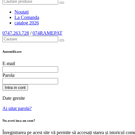
Noutati
La Comanda
catalog
2026
0747.263.728
/
074RAMEPAT
Autentificare
E-mail
Parola
Intra in cont
Date gresite
Ai uitat parola?
Nu aveti inca un cont?
Înregistrarea pe acest site vă permite să accesați starea și istoricul c