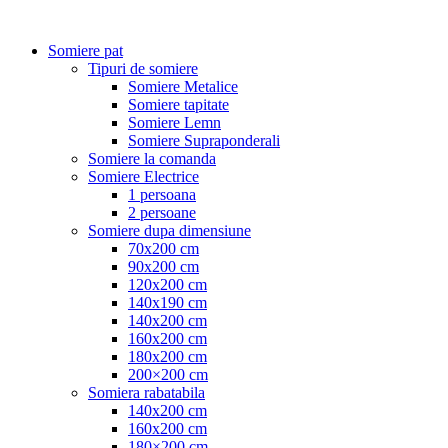
Somiere pat
Tipuri de somiere
Somiere Metalice
Somiere tapitate
Somiere Lemn
Somiere Supraponderali
Somiere la comanda
Somiere Electrice
1 persoana
2 persoane
Somiere dupa dimensiune
70x200 cm
90x200 cm
120x200 cm
140x190 cm
140x200 cm
160x200 cm
180x200 cm
200×200 cm
Somiera rabatabila
140x200 cm
160x200 cm
180×200 cm