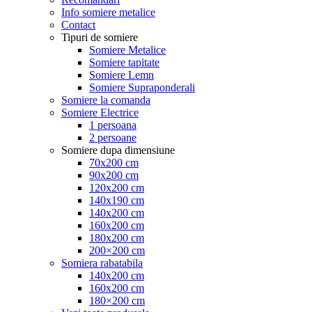
Info somiere metalice
Contact
Tipuri de somiere
Somiere Metalice
Somiere tapitate
Somiere Lemn
Somiere Supraponderali
Somiere la comanda
Somiere Electrice
1 persoana
2 persoane
Somiere dupa dimensiune
70x200 cm
90x200 cm
120x200 cm
140x190 cm
140x200 cm
160x200 cm
180x200 cm
200×200 cm
Somiera rabatabila
140x200 cm
160x200 cm
180×200 cm