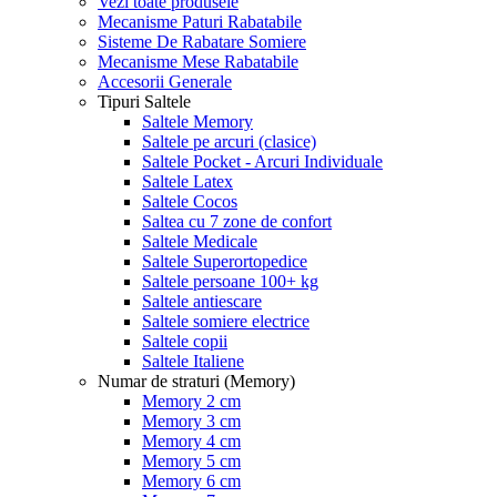
Vezi toate produsele
Mecanisme Paturi Rabatabile
Sisteme De Rabatare Somiere
Mecanisme Mese Rabatabile
Accesorii Generale
Tipuri Saltele
Saltele Memory
Saltele pe arcuri (clasice)
Saltele Pocket - Arcuri Individuale
Saltele Latex
Saltele Cocos
Saltea cu 7 zone de confort
Saltele Medicale
Saltele Superortopedice
Saltele persoane 100+ kg
Saltele antiescare
Saltele somiere electrice
Saltele copii
Saltele Italiene
Numar de straturi (Memory)
Memory 2 cm
Memory 3 cm
Memory 4 cm
Memory 5 cm
Memory 6 cm