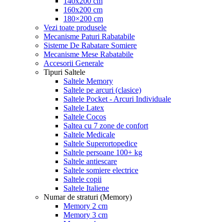
140x200 cm
160x200 cm
180×200 cm
Vezi toate produsele
Mecanisme Paturi Rabatabile
Sisteme De Rabatare Somiere
Mecanisme Mese Rabatabile
Accesorii Generale
Tipuri Saltele
Saltele Memory
Saltele pe arcuri (clasice)
Saltele Pocket - Arcuri Individuale
Saltele Latex
Saltele Cocos
Saltea cu 7 zone de confort
Saltele Medicale
Saltele Superortopedice
Saltele persoane 100+ kg
Saltele antiescare
Saltele somiere electrice
Saltele copii
Saltele Italiene
Numar de straturi (Memory)
Memory 2 cm
Memory 3 cm