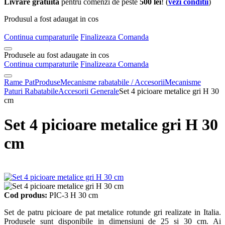
Livrare gratuita
pentru comenzi de peste
500 lei
! (
vezi conditii
)
Produsul a fost adaugat in cos
Continua cumparaturile
Finalizeaza Comanda
Produsele au fost adaugate in cos
Continua cumparaturile
Finalizeaza Comanda
Rame Pat
Produse
Mecanisme rabatabile / Accesorii
Mecanisme
Paturi Rabatabile
Accesorii Generale
Set 4 picioare metalice gri H 30
cm
Set 4 picioare metalice gri H 30
cm
Cod produs:
PIC-3 H 30 cm
Set de patru picioare de pat metalice rotunde gri realizate in Italia.
Produsele sunt disponibile in dimensiuni de 25 si 30 cm. Ai