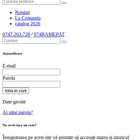
Noutati
La Comanda
catalog
2026
0747.263.728
/
074RAMEPAT
Autentificare
E-mail
Parola
Intra in cont
Date gresite
Ai uitat parola?
Nu aveti inca un cont?
Înregistrarea pe acest site vă permite să accesați starea și istoricul