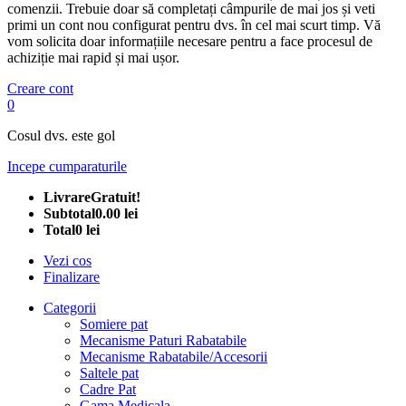
comenzii. Trebuie doar să completați câmpurile de mai jos și veti
primi un cont nou configurat pentru dvs. în cel mai scurt timp. Vă
vom solicita doar informațiile necesare pentru a face procesul de
achiziție mai rapid și mai ușor.
Creare cont
0
Cosul dvs. este gol
Incepe cumparaturile
Livrare
Gratuit!
Subtotal
0.00 lei
Total
0 lei
Vezi cos
Finalizare
Categorii
Somiere pat
Mecanisme Paturi Rabatabile
Mecanisme Rabatabile/Accesorii
Saltele pat
Cadre Pat
Gama Medicala