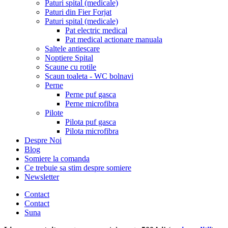
Paturi spital (medicale)
Paturi din Fier Forjat
Paturi spital (medicale)
Pat electric medical
Pat medical actionare manuala
Saltele antiescare
Noptiere Spital
Scaune cu rotile
Scaun toaleta - WC bolnavi
Perne
Perne puf gasca
Perne microfibra
Pilote
Pilota puf gasca
Pilota microfibra
Despre Noi
Blog
Somiere la comanda
Ce trebuie sa stim despre somiere
Newsletter
Contact
Contact
Suna