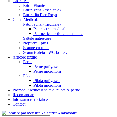
Cadre Pat
Paturi Pliante
Paturi spital (medicale)
Paturi din Fier Forjat
Gama Medicala
Paturi spital (medicale)
Pat electric medical
Pat medical actionare manuala
Saltele antiescare
Noptiere Spital
Scaune cu rotile
Scaun toaleta - WC bolnavi
Articole textile
Perne
Perne puf gasca
Perne microfibra
Pilote
Pilota puf gasca
Pilota microfibra
Promotii / reduceri saltele, pilote & perne
Recomandari
Info somiere metalice
Contact