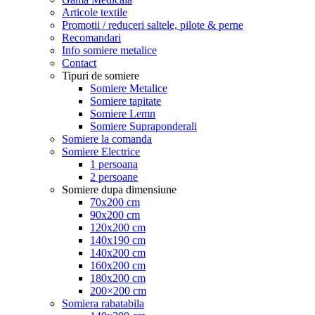
Articole textile
Promotii / reduceri saltele, pilote & perne
Recomandari
Info somiere metalice
Contact
Tipuri de somiere
Somiere Metalice
Somiere tapitate
Somiere Lemn
Somiere Supraponderali
Somiere la comanda
Somiere Electrice
1 persoana
2 persoane
Somiere dupa dimensiune
70x200 cm
90x200 cm
120x200 cm
140x190 cm
140x200 cm
160x200 cm
180x200 cm
200×200 cm
Somiera rabatabila