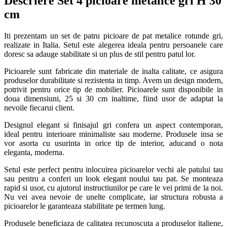
Descriere Set 4 picioare metalice gri H 30
cm
Iti prezentam un set de patru picioare de pat metalice rotunde gri,
realizate in Italia. Setul este alegerea ideala pentru persoanele care
doresc sa adauge stabilitate si un plus de stil pentru patul lor.
Picioarele sunt fabricate din materiale de inalta calitate, ce asigura
produselor durabilitate si rezistenta in timp. Avem un design modern,
potrivit pentru orice tip de mobilier. Picioarele sunt disponibile in
doua dimensiuni, 25 si 30 cm inaltime, fiind usor de adaptat la
nevoile fiecarui client.
Designul elegant si finisajul gri confera un aspect contemporan,
ideal pentru interioare minimaliste sau moderne. Produsele insa se
vor asorta cu usurinta in orice tip de interior, aducand o nota
eleganta, moderna.
Setul este perfect pentru inlocuirea picioarelor vechi ale patului tau
sau pentru a conferi un look elegant noului tau pat. Se monteaza
rapid si usor, cu ajutorul instructiunilor pe care le vei primi de la noi.
Nu vei avea nevoie de unelte complicate, iar structura robusta a
picioarelor le garanteaza stabilitate pe termen lung.
Produsele beneficiaza de calitatea recunoscuta a produselor italiene,