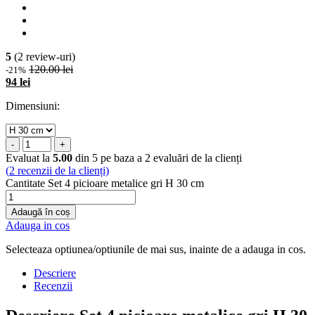
5
(2 review-uri)
120.00 lei
-21%
94 lei
Dimensiuni:
-
+
Evaluat la
5.00
din 5 pe baza a
2
evaluări de la clienți
(
2
recenzii de la clienți)
Cantitate Set 4 picioare metalice gri H 30 cm
Adaugă în coș
Adauga in cos
Selecteaza optiunea/optiunile de mai sus, inainte de a adauga in cos.
Descriere
Recenzii