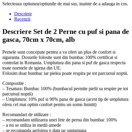
Selecteaza optiunea/optiunile de mai sus, inainte de a adauga in cos.
Descriere
Recenzii
Descriere Set de 2 Perne cu puf si pana de
gasca, 70cm x 70cm, alb
Pernele sunt concepute pentru a va oferi un plus de confort si
siguranta. Dosurile folosite sunt din bumbac 100% certificat si
controlat in Romania. Umplutura din pana si puf de gasca respecta
toate normele de igiena din UE.
Folosim doar bumbac iar pielea poate respira pe tot parcursul noptii.
Compozitie :
– Tesatura: Bumbac 100% (bumbacul permite pielii sa respire pe tot
parcursul noptii)
– Umplutura: 10% puf si 90% pana de gasca (acest tip de umplutura
ofera cel mai optim confort pentru un somn linistit)
Recomandari de utilizare :
– recomandam utilizarea unei fete de perna din bumbac 100%
– a nu se utiliza in medii umede
– se recomanda aerisirea o data pe saptamana