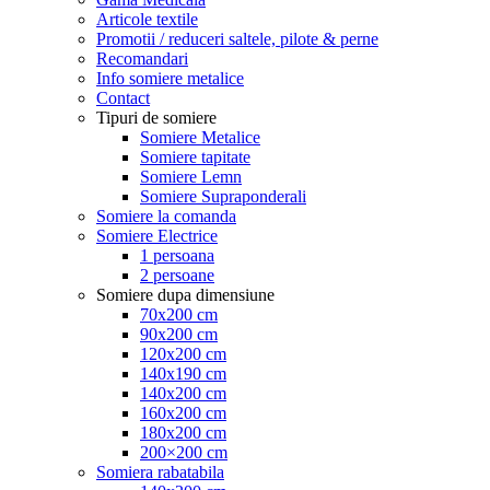
Articole textile
Promotii / reduceri saltele, pilote & perne
Recomandari
Info somiere metalice
Contact
Tipuri de somiere
Somiere Metalice
Somiere tapitate
Somiere Lemn
Somiere Supraponderali
Somiere la comanda
Somiere Electrice
1 persoana
2 persoane
Somiere dupa dimensiune
70x200 cm
90x200 cm
120x200 cm
140x190 cm
140x200 cm
160x200 cm
180x200 cm
200×200 cm
Somiera rabatabila