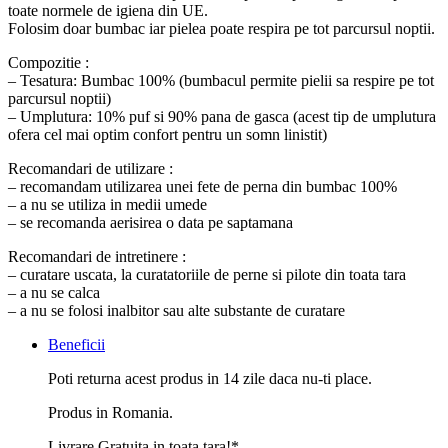
toate normele de igiena din UE.
Folosim doar bumbac iar pielea poate respira pe tot parcursul noptii.
Compozitie :
– Tesatura: Bumbac 100% (bumbacul permite pielii sa respire pe tot
parcursul noptii)
– Umplutura: 10% puf si 90% pana de gasca (acest tip de umplutura
ofera cel mai optim confort pentru un somn linistit)
Recomandari de utilizare :
– recomandam utilizarea unei fete de perna din bumbac 100%
– a nu se utiliza in medii umede
– se recomanda aerisirea o data pe saptamana
Recomandari de intretinere :
– curatare uscata, la curatatoriile de perne si pilote din toata tara
– a nu se calca
– a nu se folosi inalbitor sau alte substante de curatare
Beneficii
Poti returna acest produs in 14 zile daca nu-ti place.
Produs in Romania.
Livrare Gratuita in toata tara!*