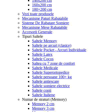
140x200 cm
160x200 cm
180×200 cm
Vezi toate produsele
Mecanisme Paturi Rabatabile
Sisteme De Rabatare Somiere
Mecanisme Mese Rabatabile
Accesorii Generale
Tipuri Saltele
Saltele Memory
Saltele pe arcuri (clasice)
Saltele Pocket - Arcuri Individuale
Saltele Latex
Saltele Cocos
Saltea cu 7 zone de confort
Saltele Medicale
Saltele Superortopedice
Saltele persoane 100+ kg
Saltele antiescare
Saltele somiere electrice
Saltele copii
Saltele Italiene
Numar de straturi (Memory)
Memory 2 cm
Memory 3 cm