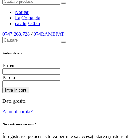
Noutati
La Comanda
catalog
2026
0747.263.728
/
074RAMEPAT
Autentificare
E-mail
Parola
Intra in cont
Date gresite
Ai uitat parola?
Nu aveti inca un cont?
Înregistrarea pe acest site vă permite să accesați starea și istoricul