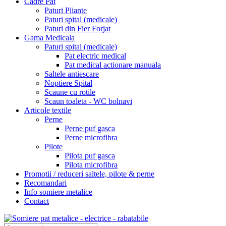
Cadre Pat
Paturi Pliante
Paturi spital (medicale)
Paturi din Fier Forjat
Gama Medicala
Paturi spital (medicale)
Pat electric medical
Pat medical actionare manuala
Saltele antiescare
Noptiere Spital
Scaune cu rotile
Scaun toaleta - WC bolnavi
Articole textile
Perne
Perne puf gasca
Perne microfibra
Pilote
Pilota puf gasca
Pilota microfibra
Promotii / reduceri saltele, pilote & perne
Recomandari
Info somiere metalice
Contact