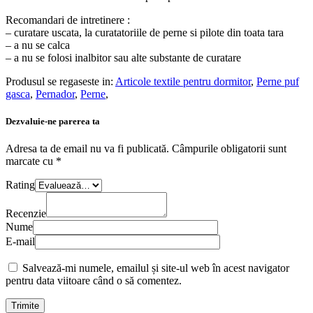
Recomandari de intretinere :
– curatare uscata, la curatatoriile de perne si pilote din toata tara
– a nu se calca
– a nu se folosi inalbitor sau alte substante de curatare
Produsul se regaseste in:
Articole textile pentru dormitor
,
Perne puf
gasca
,
Pernador
,
Perne
,
Dezvaluie-ne parerea ta
Adresa ta de email nu va fi publicată.
Câmpurile obligatorii sunt
marcate cu
*
Rating
Recenzie
Nume
E-mail
Salvează-mi numele, emailul și site-ul web în acest navigator
pentru data viitoare când o să comentez.