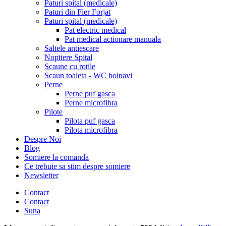
Paturi spital (medicale)
Paturi din Fier Forjat
Paturi spital (medicale)
Pat electric medical
Pat medical actionare manuala
Saltele antiescare
Noptiere Spital
Scaune cu rotile
Scaun toaleta - WC bolnavi
Perne
Perne puf gasca
Perne microfibra
Pilote
Pilota puf gasca
Pilota microfibra
Despre Noi
Blog
Somiere la comanda
Ce trebuie sa stim despre somiere
Newsletter
Contact
Contact
Suna