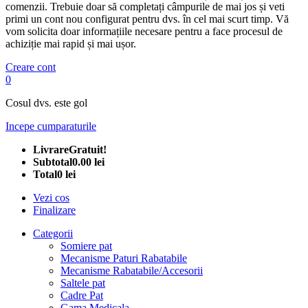
comenzii. Trebuie doar să completați câmpurile de mai jos și veti
primi un cont nou configurat pentru dvs. în cel mai scurt timp. Vă
vom solicita doar informațiile necesare pentru a face procesul de
achiziție mai rapid și mai ușor.
Creare cont
0
Cosul dvs. este gol
Incepe cumparaturile
Livrare
Gratuit!
Subtotal
0.00 lei
Total
0 lei
Vezi cos
Finalizare
Categorii
Somiere pat
Mecanisme Paturi Rabatabile
Mecanisme Rabatabile/Accesorii
Saltele pat
Cadre Pat
Gama Medicala