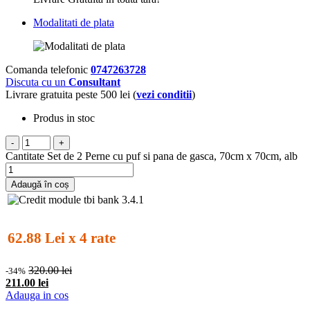
Modalitati de plata
Comanda telefonic
0747263728
Discuta cu un
Consultant
Livrare gratuita peste 500 lei (
vezi conditii
)
Produs in stoc
-
+
Cantitate Set de 2 Perne cu puf si pana de gasca, 70cm x 70cm, alb
Adaugă în coș
62.88 Lei x 4 rate
320.00 lei
-34%
211.00 lei
Adauga in cos