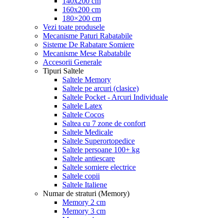
140x200 cm
160x200 cm
180×200 cm
Vezi toate produsele
Mecanisme Paturi Rabatabile
Sisteme De Rabatare Somiere
Mecanisme Mese Rabatabile
Accesorii Generale
Tipuri Saltele
Saltele Memory
Saltele pe arcuri (clasice)
Saltele Pocket - Arcuri Individuale
Saltele Latex
Saltele Cocos
Saltea cu 7 zone de confort
Saltele Medicale
Saltele Superortopedice
Saltele persoane 100+ kg
Saltele antiescare
Saltele somiere electrice
Saltele copii
Saltele Italiene
Numar de straturi (Memory)
Memory 2 cm
Memory 3 cm