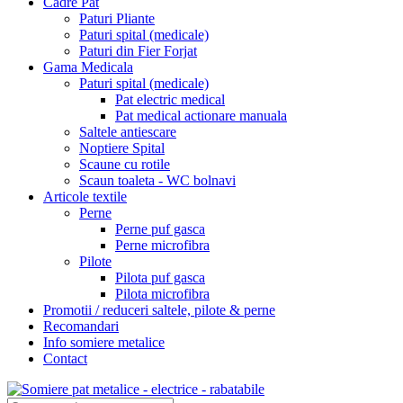
Cadre Pat
Paturi Pliante
Paturi spital (medicale)
Paturi din Fier Forjat
Gama Medicala
Paturi spital (medicale)
Pat electric medical
Pat medical actionare manuala
Saltele antiescare
Noptiere Spital
Scaune cu rotile
Scaun toaleta - WC bolnavi
Articole textile
Perne
Perne puf gasca
Perne microfibra
Pilote
Pilota puf gasca
Pilota microfibra
Promotii / reduceri saltele, pilote & perne
Recomandari
Info somiere metalice
Contact