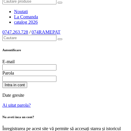
Noutati
La Comanda
catalog
2026
0747.263.728
/
074RAMEPAT
Autentificare
E-mail
Parola
Intra in cont
Date gresite
Ai uitat parola?
Nu aveti inca un cont?
Înregistrarea pe acest site vă permite să accesați starea și istoricul