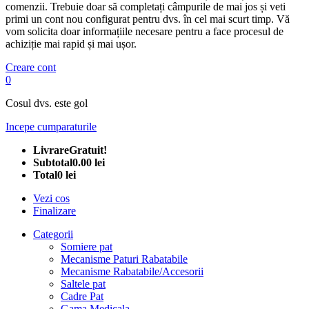
comenzii. Trebuie doar să completați câmpurile de mai jos și veti
primi un cont nou configurat pentru dvs. în cel mai scurt timp. Vă
vom solicita doar informațiile necesare pentru a face procesul de
achiziție mai rapid și mai ușor.
Creare cont
0
Cosul dvs. este gol
Incepe cumparaturile
Livrare
Gratuit!
Subtotal
0.00 lei
Total
0 lei
Vezi cos
Finalizare
Categorii
Somiere pat
Mecanisme Paturi Rabatabile
Mecanisme Rabatabile/Accesorii
Saltele pat
Cadre Pat
Gama Medicala