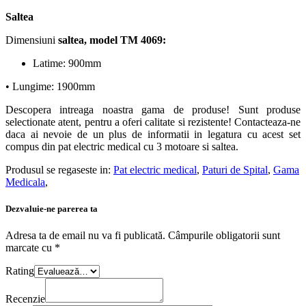
Capacitate max. de incarcare: 300 kg
Saltea
Dimensiuni
saltea, model TM 4069:
Latime: 900mm
• Lungime: 1900mm
Descopera intreaga noastra gama de produse! Sunt produse
selectionate atent, pentru a oferi calitate si rezistente! Contacteaza-ne
daca ai nevoie de un plus de informatii in legatura cu acest set
compus din pat electric medical cu 3 motoare si saltea.
Produsul se regaseste in:
Pat electric medical
,
Paturi de Spital
,
Gama
Medicala
,
Dezvaluie-ne parerea ta
Adresa ta de email nu va fi publicată.
Câmpurile obligatorii sunt
marcate cu
*
Rating