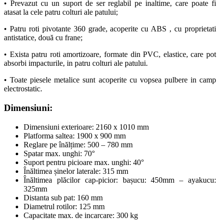
• Prevazut cu un suport de ser reglabil pe inaltime, care poate fi
atasat la cele patru colturi ale patului;
• Patru roti pivotante 360 grade, acoperite cu ABS , cu proprietati
antistatice, două cu frane;
• Exista patru roti amortizoare, formate din PVC, elastice, care pot
absorbi impacturile, in patru colturi ale patului.
• Toate piesele metalice sunt acoperite cu vopsea pulbere in camp
electrostatic.
Dimensiuni:
Dimensiuni exterioare: 2160 x 1010 mm
Platforma saltea: 1900 x 900 mm
Reglare pe înălțime: 500 – 780 mm
Spatar max. unghi: 70°
Suport pentru picioare max. unghi: 40°
Înăltimea șinelor laterale: 315 mm
Înăltimea plăcilor cap-picior: bașucu: 450mm – ayakucu:
325mm
Distanta sub pat: 160 mm
Diametrul rotilor: 125 mm