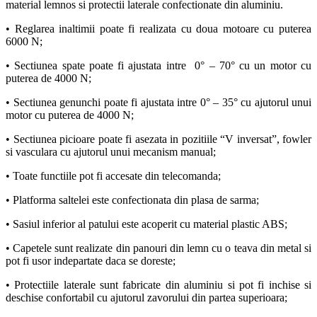
inaltimii, sectiunilor spate si genunchi, cu capete din panouri de
material lemnos si protectii laterale confectionate din aluminiu.
• Reglarea inaltimii poate fi realizata cu doua motoare cu puterea
6000 N;
• Sectiunea spate poate fi ajustata intre 0° – 70° cu un motor cu
puterea de 4000 N;
• Sectiunea genunchi poate fi ajustata intre 0° – 35° cu ajutorul unui
motor cu puterea de 4000 N;
• Sectiunea picioare poate fi asezata in pozitiile “V inversat”, fowler
si vasculara cu ajutorul unui mecanism manual;
• Toate functiile pot fi accesate din telecomanda;
• Platforma saltelei este confectionata din plasa de sarma;
• Sasiul inferior al patului este acoperit cu material plastic ABS;
• Capetele sunt realizate din panouri din lemn cu o teava din metal si
pot fi usor indepartate daca se doreste;
• Protectiile laterale sunt fabricate din aluminiu si pot fi inchise si
deschise confortabil cu ajutorul zavorului din partea superioara;