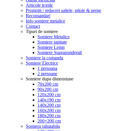
Articole textile
Promotii / reduceri saltele, pilote & perne
Recomandari
Info somiere metalice
Contact
Tipuri de somiere
Somiere Metalice
Somiere tapitate
Somiere Lemn
Somiere Supraponderali
Somiere la comanda
Somiere Electrice
1 persoana
2 persoane
Somiere dupa dimensiune
70x200 cm
90x200 cm
120x200 cm
140x190 cm
140x200 cm
160x200 cm
180x200 cm
200×200 cm
Somiera rabatabila