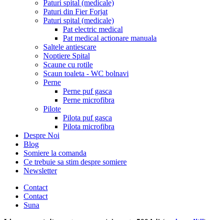
Paturi spital (medicale)
Paturi din Fier Forjat
Paturi spital (medicale)
Pat electric medical
Pat medical actionare manuala
Saltele antiescare
Noptiere Spital
Scaune cu rotile
Scaun toaleta - WC bolnavi
Perne
Perne puf gasca
Perne microfibra
Pilote
Pilota puf gasca
Pilota microfibra
Despre Noi
Blog
Somiere la comanda
Ce trebuie sa stim despre somiere
Newsletter
Contact
Contact
Suna