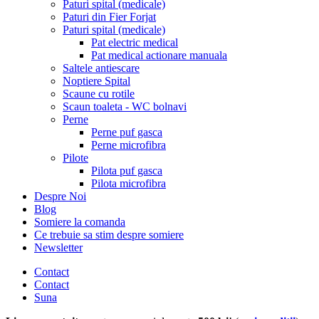
Paturi spital (medicale)
Paturi din Fier Forjat
Paturi spital (medicale)
Pat electric medical
Pat medical actionare manuala
Saltele antiescare
Noptiere Spital
Scaune cu rotile
Scaun toaleta - WC bolnavi
Perne
Perne puf gasca
Perne microfibra
Pilote
Pilota puf gasca
Pilota microfibra
Despre Noi
Blog
Somiere la comanda
Ce trebuie sa stim despre somiere
Newsletter
Contact
Contact
Suna