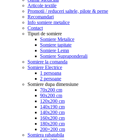
Articole textile
Promotii / reduceri saltele, pilote & perne
Recomandari
Info somiere metalice
Contact
Tipuri de somiere
Somiere Metalice
Somiere tapitate
Somiere Lemn
Somiere Supraponderali
Somiere la comanda
Somiere Electrice
1 persoana
2 persoane
Somiere dupa dimensiune
70x200 cm
90x200 cm
120x200 cm
140x190 cm
140x200 cm
160x200 cm
180x200 cm
200×200 cm
Somiera rabatabila