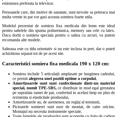
emisiunea preferata la televizor.
Persoanele care, din motive de sanatate, sunt nevoite sa petreaca mai
multa vreme in pat vor gasi aceasta somiera foarte utila.
Modelul prezentat de somiera fixa medicala din lemn este ideal
pentru saltelele din spuma poliuretanica, memory sau cele cu latex.
Daca doriti o somiera speciala pentru o saltea cu arcuri, va putem
recomanda alte modele.
Salteaua este cu titlu orientativ si nu este inclusa in pret, dar o puteti
achizitiona separat tot de pe acest site.
Caracteristici somiera fixa medicala 190 x 120 cm
:
Somiera include 5 articulații amplasate pe lungimea cadrului,
ce permit
alegerea unei pozitii optime a corpului
,
Amortizoarele sunt sunt confectionate dintr-un material
special, numit
TPE
-SBS,
ce distribuie in mod egal greutatea
pe suprafata ramei de pat, conferind in acelasi timp un plus de
rezistenta si elasticitale produsului,
Amortizoarele au, de asemenea, un reglaj al tensiunii,
Picioarele somierei sunt usor de montat, de catre oricine.
Montajul nu necesita instrumente speciale,
Toate lamelele ale produsului sunt acoperite cu foita de carbon