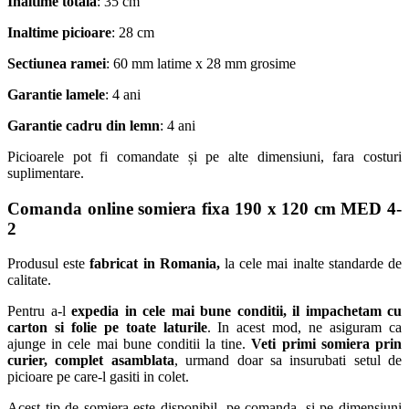
Inaltime totala
: 35 cm
Inaltime picioare
: 28 cm
Sectiunea ramei
: 60 mm latime x 28 mm grosime
Garantie lamele
: 4 ani
Garantie cadru din lemn
: 4 ani
Picioarele pot fi comandate și pe alte dimensiuni, fara costuri
suplimentare.
Comanda online somiera fixa 190 x 120 cm MED 4-
2
Produsul este
fabricat in Romania,
la cele mai inalte standarde de
calitate.
Pentru a-l
expedia in cele mai bune conditii, il impachetam cu
carton si folie pe toate laturile
. In acest mod, ne asiguram ca
ajunge in cele mai bune conditii la tine.
Veti primi somiera prin
curier, complet asamblata
, urmand doar sa insurubati setul de
picioare pe care-l gasiti in colet.
Acest tip de somiera este disponibil, pe comanda, si pe dimensiuni