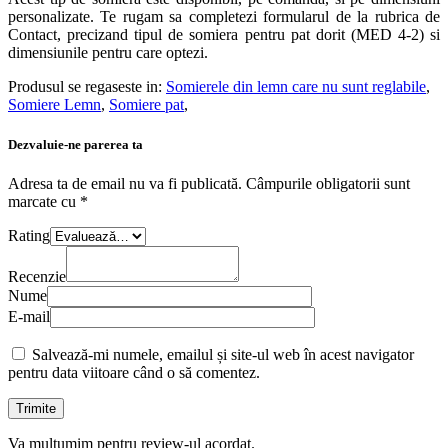
personalizate. Te rugam sa completezi formularul de la rubrica de
Contact, precizand tipul de somiera pentru pat dorit (MED 4-2) si
dimensiunile pentru care optezi.
Produsul se regaseste in:
Somierele din lemn care nu sunt reglabile
,
Somiere Lemn
,
Somiere pat
,
Dezvaluie-ne parerea ta
Adresa ta de email nu va fi publicată.
Câmpurile obligatorii sunt
marcate cu
*
Rating
Recenzie
Nume
E-mail
Salvează-mi numele, emailul și site-ul web în acest navigator
pentru data viitoare când o să comentez.
Va multumim pentru review-ul acordat.