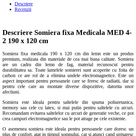
Descriere
Recenzii
Descriere Somiera fixa Medicala MED 4-
2 190 x 120 cm
Somiera fixa medicala 190 x 120 cm din lemn este un produs
premium, realizata din materiale de cea mai buna calitate. Somiera
are un cadru din lemn de fag, material recunoscut pentru
durabilitatea sa. Toate lamelele somierei sunt acoperite cu foita de
carbon ce are rol de a elimina undele electromagnetice. Este un
aspect important pentru persoanele care se feresc de radiatii, dar si
pentru cele care au montate diverse dispozitive, datorita unor
afectiuni.
Somiera este ideala pentru saltelele din spuma poliuretanica,
memory sau cele cu latex, si mai putin pentru saltelele cu arcuri.
Recomandam evitarea saltelelor cu arcuri de generatie veche, ce pot
crea campuri electromagnetice sau le pot atrage pe cele existente.
O asemenea somiera este ideala pentru persoanele care doresc un
plus de confort, atat in timpul somnului, cat si atunci cand urmaresc