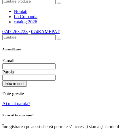
Noutati
La Comanda
catalog
2026
0747.263.728
/
074RAMEPAT
Autentificare
E-mail
Parola
Intra in cont
Date gresite
Ai uitat parola?
Nu aveti inca un cont?
Înregistrarea pe acest site vă permite să accesați starea și istoricul