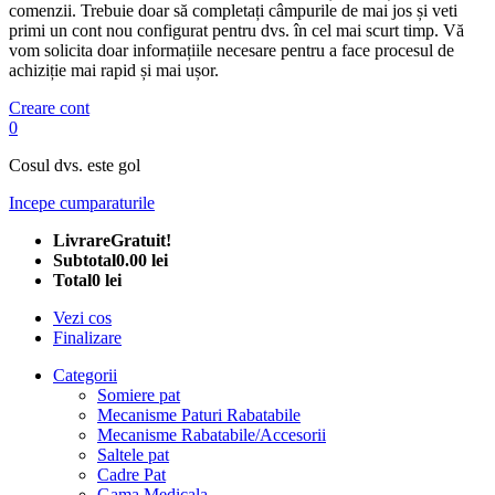
comenzii. Trebuie doar să completați câmpurile de mai jos și veti
primi un cont nou configurat pentru dvs. în cel mai scurt timp. Vă
vom solicita doar informațiile necesare pentru a face procesul de
achiziție mai rapid și mai ușor.
Creare cont
0
Cosul dvs. este gol
Incepe cumparaturile
Livrare
Gratuit!
Subtotal
0.00 lei
Total
0 lei
Vezi cos
Finalizare
Categorii
Somiere pat
Mecanisme Paturi Rabatabile
Mecanisme Rabatabile/Accesorii
Saltele pat
Cadre Pat
Gama Medicala