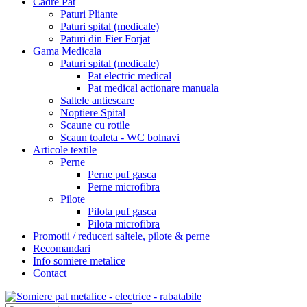
Cadre Pat
Paturi Pliante
Paturi spital (medicale)
Paturi din Fier Forjat
Gama Medicala
Paturi spital (medicale)
Pat electric medical
Pat medical actionare manuala
Saltele antiescare
Noptiere Spital
Scaune cu rotile
Scaun toaleta - WC bolnavi
Articole textile
Perne
Perne puf gasca
Perne microfibra
Pilote
Pilota puf gasca
Pilota microfibra
Promotii / reduceri saltele, pilote & perne
Recomandari
Info somiere metalice
Contact