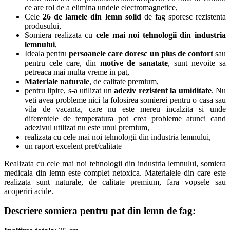
ce are rol de a elimina undele electromagnetice,
Cele
26 de lamele din lemn solid
de fag sporesc rezistenta
produsului,
Somiera realizata cu
cele mai noi tehnologii din industria
lemnului
,
Ideala pentru
persoanele care doresc un plus de confort
sau
pentru cele care, din
motive de sanatate
, sunt nevoite sa
petreaca mai multa vreme in pat,
Materiale naturale
, de calitate premium,
pentru lipire, s-a utilizat un
adeziv rezistent la umiditate
. Nu
veti avea probleme nici la folosirea somierei pentru o casa sau
vila de vacanta, care nu este mereu incalzita si unde
diferentele de temperatura pot crea probleme atunci cand
adezivul utilizat nu este unul premium,
realizata cu cele mai noi tehnologii din industria lemnului,
un raport excelent pret/calitate
Realizata cu cele mai noi tehnologii din industria lemnului, somiera
medicala din lemn este complet netoxica. Materialele din care este
realizata sunt naturale, de calitate premium, fara vopsele sau
acoperiri acide.
Descriere somiera pentru pat din lemn de fag: