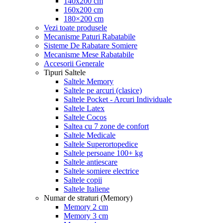
140x200 cm
160x200 cm
180×200 cm
Vezi toate produsele
Mecanisme Paturi Rabatabile
Sisteme De Rabatare Somiere
Mecanisme Mese Rabatabile
Accesorii Generale
Tipuri Saltele
Saltele Memory
Saltele pe arcuri (clasice)
Saltele Pocket - Arcuri Individuale
Saltele Latex
Saltele Cocos
Saltea cu 7 zone de confort
Saltele Medicale
Saltele Superortopedice
Saltele persoane 100+ kg
Saltele antiescare
Saltele somiere electrice
Saltele copii
Saltele Italiene
Numar de straturi (Memory)
Memory 2 cm
Memory 3 cm