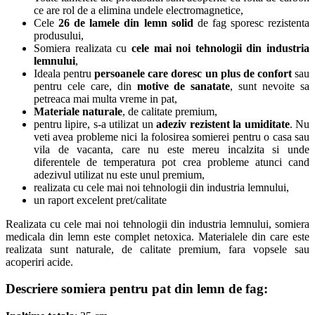
ce are rol de a elimina undele electromagnetice,
Cele
26 de lamele din lemn solid
de fag sporesc rezistenta
produsului,
Somiera realizata cu
cele mai noi tehnologii din industria
lemnului
,
Ideala pentru
persoanele care doresc un plus de confort
sau
pentru cele care, din
motive de sanatate
, sunt nevoite sa
petreaca mai multa vreme in pat,
Materiale naturale
, de calitate premium,
pentru lipire, s-a utilizat un
adeziv rezistent la umiditate
. Nu
veti avea probleme nici la folosirea somierei pentru o casa sau
vila de vacanta, care nu este mereu incalzita si unde
diferentele de temperatura pot crea probleme atunci cand
adezivul utilizat nu este unul premium,
realizata cu cele mai noi tehnologii din industria lemnului,
un raport excelent pret/calitate
Realizata cu cele mai noi tehnologii din industria lemnului, somiera
medicala din lemn este complet netoxica. Materialele din care este
realizata sunt naturale, de calitate premium, fara vopsele sau
acoperiri acide.
Descriere somiera pentru pat din lemn de fag: