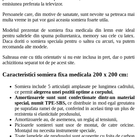
emisiunea preferata la televizor.
Persoanele care, din motive de sanatate, sunt nevoite sa petreaca mai
multa vreme in pat vor gasi aceasta somiera foarte utila.
Modelul prezentat de somiera fixa medicala din lemn este ideal
pentru saltelele din spuma poliuretanica, memory sau cele cu latex.
Daca doriti o somiera speciala pentru o saltea cu arcuri, va putem
recomanda alte modele.
Salteaua este cu titlu orientativ si nu este inclusa in pret, dar o puteti
achizitiona separat tot de pe acest site.
Caracteristici somiera fixa medicala 200 x 200 cm
:
Somiera include 5 articulații amplasate pe lungimea cadrului,
ce permit
alegerea unei pozitii optime a corpului
,
Amortizoarele sunt sunt confectionate dintr-un material
special, numit
TPE
-SBS,
ce distribuie in mod egal greutatea
pe suprafata ramei de pat, conferind in acelasi timp un plus de
rezistenta si elasticitale produsului,
Amortizoarele au, de asemenea, un reglaj al tensiunii,
Picioarele somierei sunt usor de montat, de catre oricine.
Montajul nu necesita instrumente speciale,
Toate lamelele ale produsului sunt acoperite cu foita de carbon