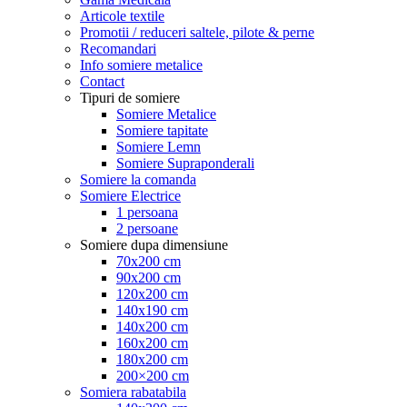
Articole textile
Promotii / reduceri saltele, pilote & perne
Recomandari
Info somiere metalice
Contact
Tipuri de somiere
Somiere Metalice
Somiere tapitate
Somiere Lemn
Somiere Supraponderali
Somiere la comanda
Somiere Electrice
1 persoana
2 persoane
Somiere dupa dimensiune
70x200 cm
90x200 cm
120x200 cm
140x190 cm
140x200 cm
160x200 cm
180x200 cm
200×200 cm
Somiera rabatabila