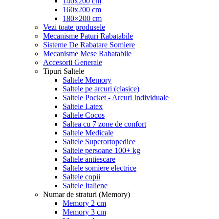
140x200 cm
160x200 cm
180×200 cm
Vezi toate produsele
Mecanisme Paturi Rabatabile
Sisteme De Rabatare Somiere
Mecanisme Mese Rabatabile
Accesorii Generale
Tipuri Saltele
Saltele Memory
Saltele pe arcuri (clasice)
Saltele Pocket - Arcuri Individuale
Saltele Latex
Saltele Cocos
Saltea cu 7 zone de confort
Saltele Medicale
Saltele Superortopedice
Saltele persoane 100+ kg
Saltele antiescare
Saltele somiere electrice
Saltele copii
Saltele Italiene
Numar de straturi (Memory)
Memory 2 cm
Memory 3 cm