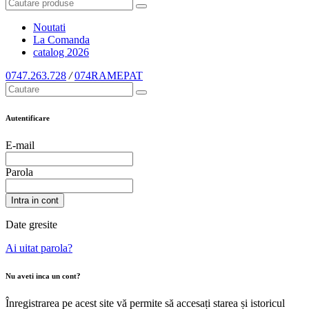
Noutati
La Comanda
catalog
2026
0747.263.728
/
074RAMEPAT
Autentificare
E-mail
Parola
Intra in cont
Date gresite
Ai uitat parola?
Nu aveti inca un cont?
Înregistrarea pe acest site vă permite să accesați starea și istoricul