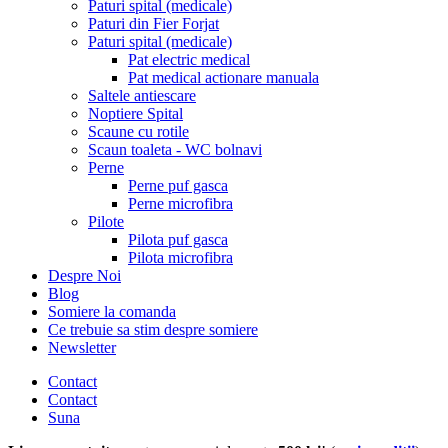
Paturi spital (medicale)
Paturi din Fier Forjat
Paturi spital (medicale)
Pat electric medical
Pat medical actionare manuala
Saltele antiescare
Noptiere Spital
Scaune cu rotile
Scaun toaleta - WC bolnavi
Perne
Perne puf gasca
Perne microfibra
Pilote
Pilota puf gasca
Pilota microfibra
Despre Noi
Blog
Somiere la comanda
Ce trebuie sa stim despre somiere
Newsletter
Contact
Contact
Suna