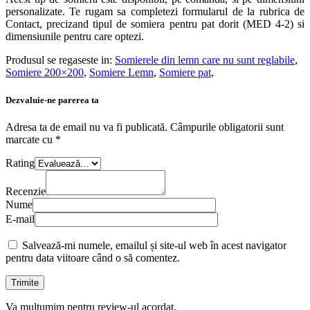
personalizate. Te rugam sa completezi formularul de la rubrica de
Contact, precizand tipul de somiera pentru pat dorit (MED 4-2) si
dimensiunile pentru care optezi.
Produsul se regaseste in:
Somierele din lemn care nu sunt reglabile
,
Somiere 200×200
,
Somiere Lemn
,
Somiere pat
,
Dezvaluie-ne parerea ta
Adresa ta de email nu va fi publicată.
Câmpurile obligatorii sunt
marcate cu
*
Rating
Recenzie
Nume
E-mail
Salvează-mi numele, emailul și site-ul web în acest navigator
pentru data viitoare când o să comentez.
Va multumim pentru review-ul acordat.