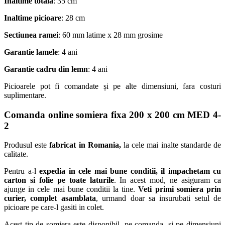
Inaltime totala
: 35 cm
Inaltime picioare
: 28 cm
Sectiunea ramei
: 60 mm latime x 28 mm grosime
Garantie lamele
: 4 ani
Garantie cadru din lemn
: 4 ani
Picioarele pot fi comandate și pe alte dimensiuni, fara costuri
suplimentare.
Comanda online somiera fixa 200 x 200 cm MED 4-
2
Produsul este
fabricat in Romania,
la cele mai inalte standarde de
calitate.
Pentru a-l
expedia in cele mai bune conditii, il impachetam cu
carton si folie pe toate laturile
. In acest mod, ne asiguram ca
ajunge in cele mai bune conditii la tine.
Veti primi somiera prin
curier, complet asamblata
, urmand doar sa insurubati setul de
picioare pe care-l gasiti in colet.
Acest tip de somiera este disponibil, pe comanda, si pe dimensiuni