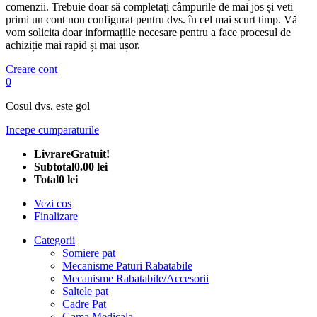
comenzii. Trebuie doar să completați câmpurile de mai jos și veti
primi un cont nou configurat pentru dvs. în cel mai scurt timp. Vă
vom solicita doar informațiile necesare pentru a face procesul de
achiziție mai rapid și mai ușor.
Creare cont
0
Cosul dvs. este gol
Incepe cumparaturile
Livrare
Gratuit!
Subtotal
0.00 lei
Total
0 lei
Vezi cos
Finalizare
Categorii
Somiere pat
Mecanisme Paturi Rabatabile
Mecanisme Rabatabile/Accesorii
Saltele pat
Cadre Pat
Gama Medicala