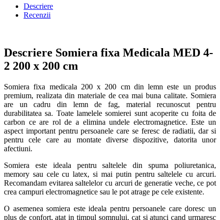
Descriere
Recenzii
Descriere Somiera fixa Medicala MED 4-
2 200 x 200 cm
Somiera fixa medicala 200 x 200 cm din lemn este un produs
premium, realizata din materiale de cea mai buna calitate. Somiera
are un cadru din lemn de fag, material recunoscut pentru
durabilitatea sa. Toate lamelele somierei sunt acoperite cu foita de
carbon ce are rol de a elimina undele electromagnetice. Este un
aspect important pentru persoanele care se feresc de radiatii, dar si
pentru cele care au montate diverse dispozitive, datorita unor
afectiuni.
Somiera este ideala pentru saltelele din spuma poliuretanica,
memory sau cele cu latex, si mai putin pentru saltelele cu arcuri.
Recomandam evitarea saltelelor cu arcuri de generatie veche, ce pot
crea campuri electromagnetice sau le pot atrage pe cele existente.
O asemenea somiera este ideala pentru persoanele care doresc un
plus de confort, atat in timpul somnului, cat si atunci cand urmaresc