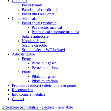
Cadre Pat
Paturi Pliante
Paturi spital (medicale)
Paturi din Fier Forjat
Gama Medicala
Paturi spital (medicale)
Pat electric medical
Pat medical actionare manuala
Saltele antiescare
Noptiere Spital
Scaune cu rotile
Scaun toaleta - WC bolnavi
Articole textile
Perne
Perne puf gasca
Perne microfibra
Pilote
Pilota puf gasca
Pilota microfibra
Promotii / reduceri saltele, pilote & perne
Recomandari
Info somiere metalice
Contact