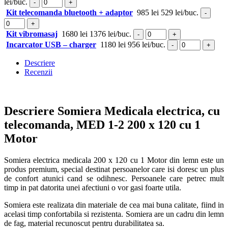
lei/buc.
-
+
Kit telecomanda bluetooth + adaptor
985 lei
529 lei/buc.
-
+
Kit vibromasaj
1680 lei
1376 lei/buc.
-
+
Incarcator USB – charger
1180 lei
956 lei/buc.
-
+
Descriere
Recenzii
Descriere Somiera Medicala electrica, cu
telecomanda, MED 1-2 200 x 120 cu 1
Motor
Somiera electrica medicala 200 x 120 cu 1 Motor din lemn este un
produs premium, special destinat persoanelor care isi doresc un plus
de confort atunici cand se odihnesc. Persoanele care petrec mult
timp in pat datorita unei afectiuni o vor gasi foarte utila.
Somiera este realizata din materiale de cea mai buna calitate, fiind in
acelasi timp confortabila si rezistenta. Somiera are un cadru din lemn
de fag, material recunoscut pentru durabilitatea sa.