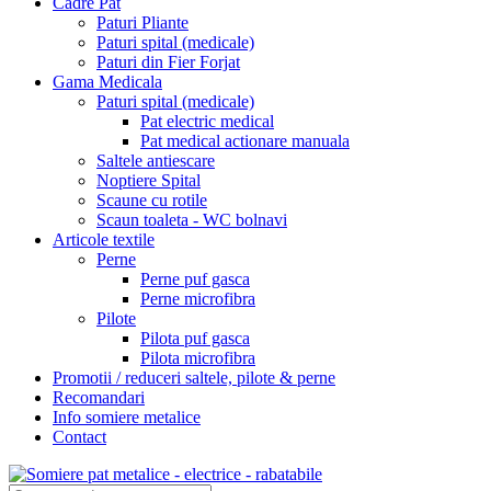
Cadre Pat
Paturi Pliante
Paturi spital (medicale)
Paturi din Fier Forjat
Gama Medicala
Paturi spital (medicale)
Pat electric medical
Pat medical actionare manuala
Saltele antiescare
Noptiere Spital
Scaune cu rotile
Scaun toaleta - WC bolnavi
Articole textile
Perne
Perne puf gasca
Perne microfibra
Pilote
Pilota puf gasca
Pilota microfibra
Promotii / reduceri saltele, pilote & perne
Recomandari
Info somiere metalice
Contact