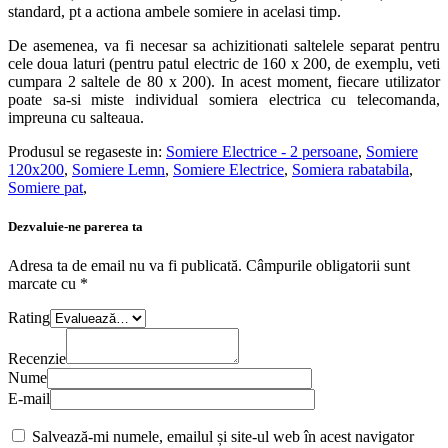
standard, pt a actiona ambele somiere in acelasi timp.
De asemenea, va fi necesar sa achizitionati saltelele separat pentru
cele doua laturi (pentru patul electric de 160 x 200, de exemplu, veti
cumpara 2 saltele de 80 x 200). In acest moment, fiecare utilizator
poate sa-si miste individual somiera electrica cu telecomanda,
impreuna cu salteaua.
Produsul se regaseste in:
Somiere Electrice - 2 persoane
,
Somiere
120x200
,
Somiere Lemn
,
Somiere Electrice
,
Somiera rabatabila
,
Somiere pat
,
Dezvaluie-ne parerea ta
Adresa ta de email nu va fi publicată.
Câmpurile obligatorii sunt
marcate cu
*
Rating
Recenzie
Nume
E-mail
Salvează-mi numele, emailul și site-ul web în acest navigator