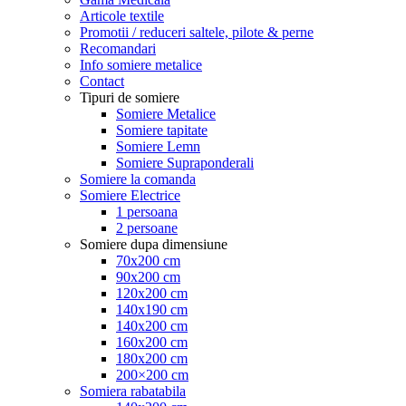
Articole textile
Promotii / reduceri saltele, pilote & perne
Recomandari
Info somiere metalice
Contact
Tipuri de somiere
Somiere Metalice
Somiere tapitate
Somiere Lemn
Somiere Supraponderali
Somiere la comanda
Somiere Electrice
1 persoana
2 persoane
Somiere dupa dimensiune
70x200 cm
90x200 cm
120x200 cm
140x190 cm
140x200 cm
160x200 cm
180x200 cm
200×200 cm
Somiera rabatabila