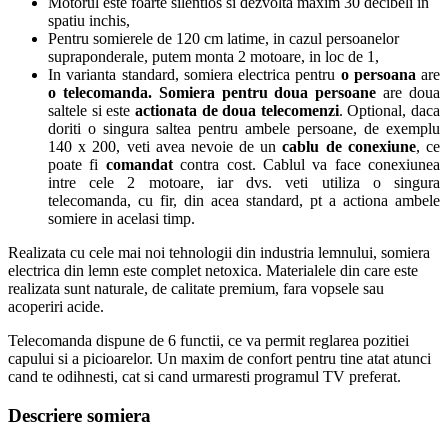
Motorul este foarte silentios si dezvolta maxim 30 decibeli in
spatiu inchis,
Pentru somierele de 120 cm latime, in cazul persoanelor
supraponderale, putem monta 2 motoare, in loc de 1,
In varianta standard, somiera electrica pentru
o persoana
are
o telecomanda. Somiera
pentru doua persoane
are doua
saltele si este
actionata de doua telecomenzi
. Optional, daca
doriti o singura saltea pentru ambele persoane, de exemplu
140 x 200, veti avea nevoie de un
cablu de conexiune
, ce
poate fi
comandat
contra cost. Cablul va face conexiunea
intre cele 2 motoare, iar dvs. veti utiliza o singura
telecomanda, cu fir, din acea standard, pt a actiona ambele
somiere in acelasi timp.
Realizata cu cele mai noi tehnologii din industria lemnului, somiera
electrica din lemn este complet netoxica. Materialele din care este
realizata sunt naturale, de calitate premium, fara vopsele sau
acoperiri acide.
Telecomanda dispune de 6 functii, ce va permit reglarea pozitiei
capului si a picioarelor. Un maxim de confort pentru tine atat atunci
cand te odihnesti, cat si cand urmaresti programul TV preferat.
Descriere somiera