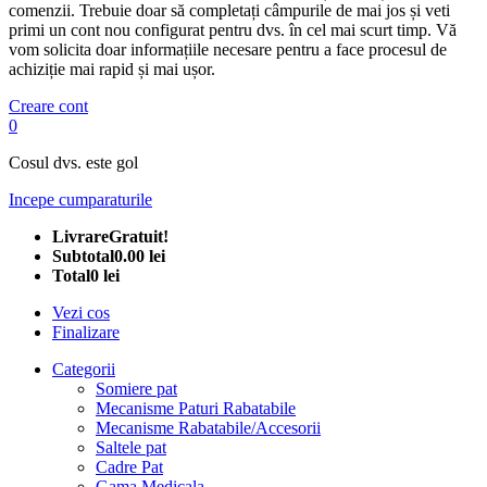
comenzii. Trebuie doar să completați câmpurile de mai jos și veti
primi un cont nou configurat pentru dvs. în cel mai scurt timp. Vă
vom solicita doar informațiile necesare pentru a face procesul de
achiziție mai rapid și mai ușor.
Creare cont
0
Cosul dvs. este gol
Incepe cumparaturile
Livrare
Gratuit!
Subtotal
0.00 lei
Total
0 lei
Vezi cos
Finalizare
Categorii
Somiere pat
Mecanisme Paturi Rabatabile
Mecanisme Rabatabile/Accesorii
Saltele pat
Cadre Pat
Gama Medicala