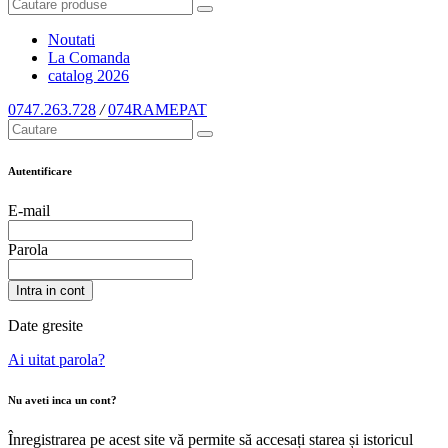
Noutati
La Comanda
catalog
2026
0747.263.728
/
074RAMEPAT
Autentificare
E-mail
Parola
Intra in cont
Date gresite
Ai uitat parola?
Nu aveti inca un cont?
Înregistrarea pe acest site vă permite să accesați starea și istoricul