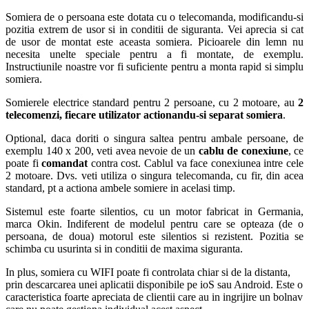
Somiera de o persoana este dotata cu o telecomanda, modificandu-si
pozitia extrem de usor si in conditii de siguranta. Vei aprecia si cat
de usor de montat este aceasta somiera. Picioarele din lemn nu
necesita unelte speciale pentru a fi montate, de exemplu.
Instructiunile noastre vor fi suficiente pentru a monta rapid si simplu
somiera.
Somierele electrice standard pentru 2 persoane, cu 2 motoare, au
2
telecomenzi, fiecare utilizator actionandu-si separat somiera
.
Optional, daca doriti o singura saltea pentru ambale persoane, de
exemplu 140 x 200, veti avea nevoie de un
cablu de conexiune
, ce
poate fi
comandat
contra cost. Cablul va face conexiunea intre cele
2 motoare. Dvs. veti utiliza o singura telecomanda, cu fir, din acea
standard, pt a actiona ambele somiere in acelasi timp.
Sistemul este foarte silentios, cu un motor fabricat in Germania,
marca Okin. Indiferent de modelul pentru care se opteaza (de o
persoana, de doua) motorul este silentios si rezistent. Pozitia se
schimba cu usurinta si in conditii de maxima siguranta.
In plus, somiera cu WIFI poate fi controlata chiar si de la distanta,
prin descarcarea unei aplicatii disponibile pe ioS sau Android. Este o
caracteristica foarte apreciata de clientii care au in ingrijire un bolnav