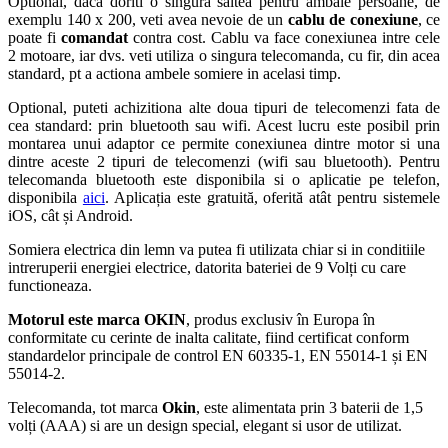
Optional, daca doriti o singura saltea pentru ambale persoane, de
exemplu 140 x 200, veti avea nevoie de un
cablu de conexiune
, ce
poate fi
comandat
contra cost. Cablu va face conexiunea intre cele
2 motoare, iar dvs. veti utiliza o singura telecomanda, cu fir, din acea
standard, pt a actiona ambele somiere in acelasi timp.
Optional, puteti achizitiona alte doua tipuri de telecomenzi fata de
cea standard: prin bluetooth sau wifi. Acest lucru este posibil prin
montarea unui adaptor ce permite conexiunea dintre motor si una
dintre aceste 2 tipuri de telecomenzi (wifi sau bluetooth). Pentru
telecomanda bluetooth este disponibila si o aplicatie pe telefon,
disponibila
aici
. Aplicația este gratuită, oferită atât pentru sistemele
iOS, cât și Android.
Somiera electrica din lemn va putea fi utilizata chiar si in conditiile
intreruperii energiei electrice, datorita bateriei de 9 Volți cu care
functioneaza.
Motorul este marca OKIN
, produs exclusiv în Europa în
conformitate cu cerinte de inalta calitate, fiind certificat conform
standardelor principale de control EN 60335-1, EN 55014-1 și EN
55014-2.
Telecomanda, tot marca
Okin
, este alimentata prin 3 baterii de 1,5
volți (AAA) si are un design special, elegant si usor de utilizat.