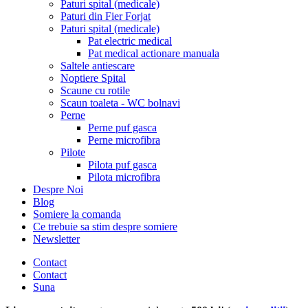
Paturi spital (medicale)
Paturi din Fier Forjat
Paturi spital (medicale)
Pat electric medical
Pat medical actionare manuala
Saltele antiescare
Noptiere Spital
Scaune cu rotile
Scaun toaleta - WC bolnavi
Perne
Perne puf gasca
Perne microfibra
Pilote
Pilota puf gasca
Pilota microfibra
Despre Noi
Blog
Somiere la comanda
Ce trebuie sa stim despre somiere
Newsletter
Contact
Contact
Suna