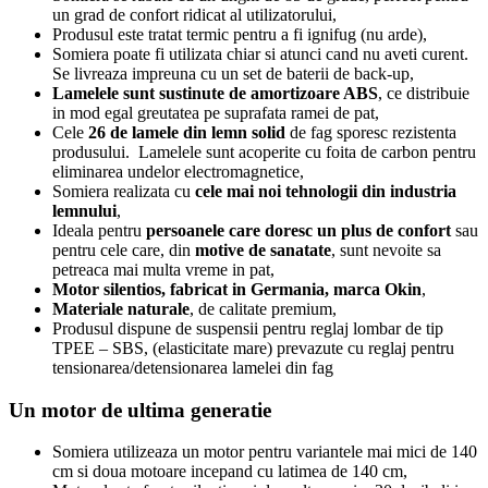
un grad de confort ridicat al utilizatorului,
Produsul este tratat termic pentru a fi ignifug (nu arde),
Somiera poate fi utilizata chiar si atunci cand nu aveti curent.
Se livreaza impreuna cu un set de baterii de back-up,
Lamelele sunt sustinute de amortizoare ABS
, ce distribuie
in mod egal greutatea pe suprafata ramei de pat,
Cele
26 de lamele din lemn solid
de fag sporesc rezistenta
produsului. Lamelele sunt acoperite cu foita de carbon pentru
eliminarea undelor electromagnetice,
Somiera realizata cu
cele mai noi tehnologii din industria
lemnului
,
Ideala pentru
persoanele care doresc un plus de confort
sau
pentru cele care, din
motive de sanatate
, sunt nevoite sa
petreaca mai multa vreme in pat,
Motor silentios, fabricat in Germania, marca Okin
,
Materiale naturale
, de calitate premium,
Produsul dispune de suspensii pentru reglaj lombar de tip
TPEE – SBS, (elasticitate mare) prevazute cu reglaj pentru
tensionarea/detensionarea lamelei din fag
Un motor de ultima generatie
Somiera utilizeaza un motor pentru variantele mai mici de 140
cm si doua motoare incepand cu latimea de 140 cm,