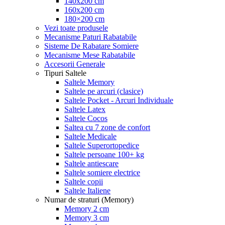
140x200 cm
160x200 cm
180×200 cm
Vezi toate produsele
Mecanisme Paturi Rabatabile
Sisteme De Rabatare Somiere
Mecanisme Mese Rabatabile
Accesorii Generale
Tipuri Saltele
Saltele Memory
Saltele pe arcuri (clasice)
Saltele Pocket - Arcuri Individuale
Saltele Latex
Saltele Cocos
Saltea cu 7 zone de confort
Saltele Medicale
Saltele Superortopedice
Saltele persoane 100+ kg
Saltele antiescare
Saltele somiere electrice
Saltele copii
Saltele Italiene
Numar de straturi (Memory)
Memory 2 cm
Memory 3 cm