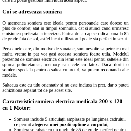
care nu poate gestiona individual acest aspect.
Cui se adreseaza somiera
O asemenea somiera este ideala pentru persoanele care doresc un
plus de confort, atat in timpul somnului, cat si atunci cand urmaresc
emisiunea preferata la televizor. Partea de la cap se ridica pana la 85
de grade fata de sol, astfel incat utilizatorul poate sta perfect in sezut.
Persoanele care, din motive de sanatate, sunt nevoite sa petreaca mai
multa vreme in pat vor gasi aceasta somiera foarte utila. Modelul
prezentat de somiera electrica din lemn este ideal pentru saltelele din
spuma poliuretanica, memory sau cele cu latex. Daca doriti o
somiera speciala pentru o saltea cu arcuri, va putem recomanda alte
modele.
Salteaua este cu titlu orientativ si nu este inclusa in pret, dar o puteti
achizitiona separat tot de pe acest site.
Caracteristici somiera electrica medicala 200 x 120
cu 1 Motor
:
Somiera include 5 articulații amplasate pe lungimea cadrului,
ce permit
alegerea unei pozitii optime a corpului
,
Somiera se rabate cu un unghi de 85 de grade, perfect pentru