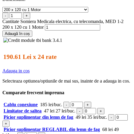
-
+
Cantitate Somiera Medicala electrica, cu telecomanda, MED 1-2
200 x 120 cu 1 Motor
Adaugă în coș
190.61 Lei x 24 rate
Adauga in cos
Selecteaza optiunea/optiunile de mai sus, inainte de a adauga in cos.
Cumparate frecvent impreuna
Cablu conexiune
185 lei/buc.
-
+
Limitator de saltea
47 lei
27 lei/buc.
-
+
Picior suplimentar din lemn de fag
49 lei
35 lei/buc.
-
+
Picior suplimentar REGLABIL din lemn de fag
68 lei
49