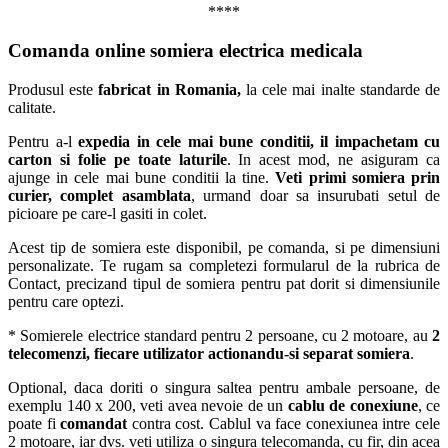
****
Comanda online somiera electrica medicala
Produsul este
fabricat in Romania,
la cele mai inalte standarde de
calitate.
Pentru a-l
expedia in cele mai bune conditii, il impachetam cu
carton si folie pe toate laturile
. In acest mod, ne asiguram ca
ajunge in cele mai bune conditii la tine.
Veti primi somiera prin
curier, complet asamblata
, urmand doar sa insurubati setul de
picioare pe care-l gasiti in colet.
Acest tip de somiera este disponibil, pe comanda, si pe dimensiuni
personalizate. Te rugam sa completezi formularul de la rubrica de
Contact, precizand tipul de somiera pentru pat dorit si dimensiunile
pentru care optezi.
* Somierele electrice standard pentru 2 persoane, cu 2 motoare, au
2
telecomenzi, fiecare utilizator actionandu-si separat somiera
.
Optional, daca doriti o singura saltea pentru ambale persoane, de
exemplu 140 x 200, veti avea nevoie de un
cablu de conexiune
, ce
poate fi
comandat
contra cost. Cablul va face conexiunea intre cele
2 motoare, iar dvs. veti utiliza o singura telecomanda, cu fir, din acea