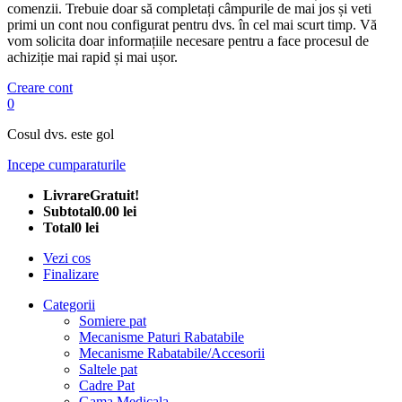
comenzii. Trebuie doar să completați câmpurile de mai jos și veti
primi un cont nou configurat pentru dvs. în cel mai scurt timp. Vă
vom solicita doar informațiile necesare pentru a face procesul de
achiziție mai rapid și mai ușor.
Creare cont
0
Cosul dvs. este gol
Incepe cumparaturile
Livrare
Gratuit!
Subtotal
0.00 lei
Total
0 lei
Vezi cos
Finalizare
Categorii
Somiere pat
Mecanisme Paturi Rabatabile
Mecanisme Rabatabile/Accesorii
Saltele pat
Cadre Pat
Gama Medicala