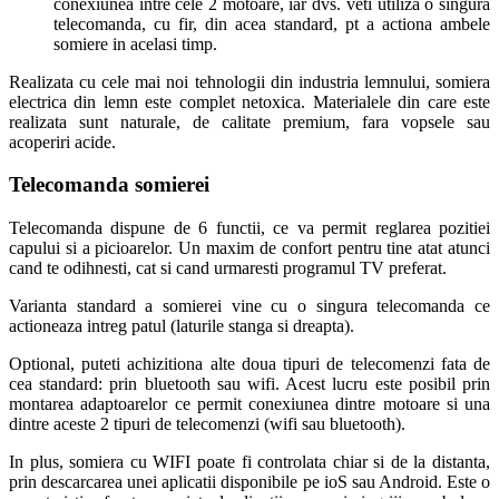
conexiunea intre cele 2 motoare, iar dvs. veti utiliza o singura
telecomanda, cu fir, din acea standard, pt a actiona ambele
somiere in acelasi timp.
Realizata cu cele mai noi tehnologii din industria lemnului, somiera
electrica din lemn este complet netoxica. Materialele din care este
realizata sunt naturale, de calitate premium, fara vopsele sau
acoperiri acide.
Telecomanda somierei
Telecomanda dispune de 6 functii, ce va permit reglarea pozitiei
capului si a picioarelor. Un maxim de confort pentru tine atat atunci
cand te odihnesti, cat si cand urmaresti programul TV preferat.
Varianta standard a somierei vine cu o singura telecomanda ce
actioneaza intreg patul (laturile stanga si dreapta).
Optional, puteti achizitiona alte doua tipuri de telecomenzi fata de
cea standard: prin bluetooth sau wifi. Acest lucru este posibil prin
montarea adaptoarelor ce permit conexiunea dintre motoare si una
dintre aceste 2 tipuri de telecomenzi (wifi sau bluetooth).
In plus, somiera cu WIFI poate fi controlata chiar si de la distanta,
prin descarcarea unei aplicatii disponibile pe ioS sau Android. Este o