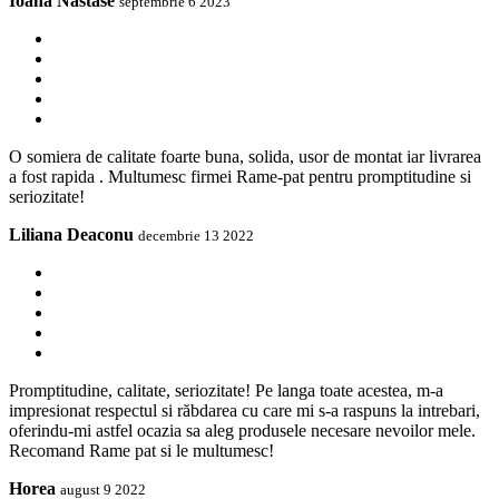
Ioana Nastase
septembrie 6 2023
O somiera de calitate foarte buna, solida, usor de montat iar livrarea
a fost rapida . Multumesc firmei Rame-pat pentru promptitudine si
seriozitate!
Liliana Deaconu
decembrie 13 2022
Promptitudine, calitate, seriozitate! Pe langa toate acestea, m-a
impresionat respectul si răbdarea cu care mi s-a raspuns la intrebari,
oferindu-mi astfel ocazia sa aleg produsele necesare nevoilor mele.
Recomand Rame pat si le multumesc!
Horea
august 9 2022