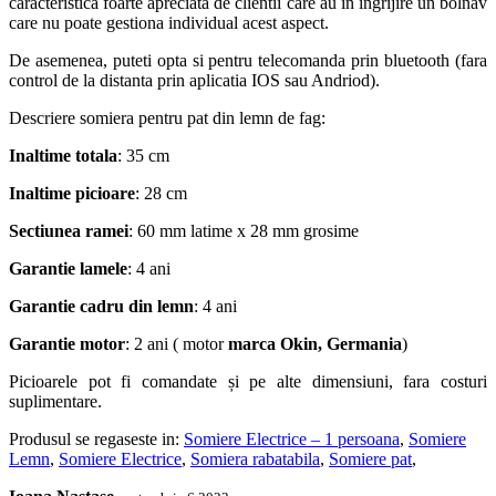
caracteristica foarte apreciata de clientii care au in ingrijire un bolnav
care nu poate gestiona individual acest aspect.
De asemenea, puteti opta si pentru telecomanda prin bluetooth (fara
control de la distanta prin aplicatia IOS sau Andriod).
Descriere somiera pentru pat din lemn de fag:
Inaltime totala
: 35 cm
Inaltime picioare
: 28 cm
Sectiunea ramei
: 60 mm latime x 28 mm grosime
Garantie lamele
: 4 ani
Garantie cadru din lemn
: 4 ani
Garantie motor
: 2 ani ( motor
marca Okin, Germania
)
Picioarele pot fi comandate și pe alte dimensiuni, fara costuri
suplimentare.
Produsul se regaseste in:
Somiere Electrice – 1 persoana
,
Somiere
Lemn
,
Somiere Electrice
,
Somiera rabatabila
,
Somiere pat
,