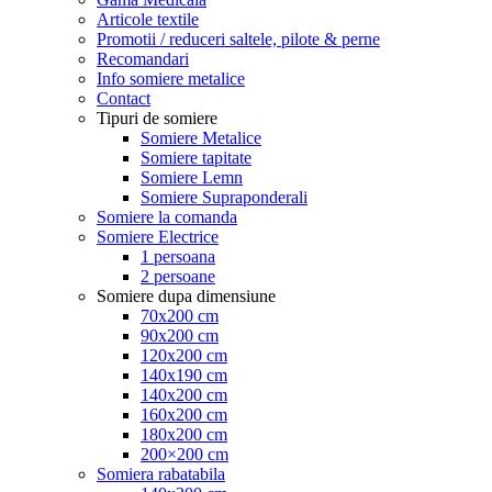
Articole textile
Promotii / reduceri saltele, pilote & perne
Recomandari
Info somiere metalice
Contact
Tipuri de somiere
Somiere Metalice
Somiere tapitate
Somiere Lemn
Somiere Supraponderali
Somiere la comanda
Somiere Electrice
1 persoana
2 persoane
Somiere dupa dimensiune
70x200 cm
90x200 cm
120x200 cm
140x190 cm
140x200 cm
160x200 cm
180x200 cm
200×200 cm
Somiera rabatabila