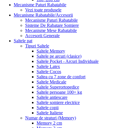
Mecanisme Paturi Rabatabile
Vezi toate produsele
Mecanisme Rabatabile/Accesorii
Mecanisme Paturi Rabatabile
Sisteme De Rabatare Somiere
Mecanisme Mese Rabatabile
Accesorii Generale
Saltele pat
Tipuri Saltele
Saltele Memory
Saltele pe arcuri (clasice)
Saltele Pocket - Arcuri Individuale
Saltele Latex
Saltele Cocos
Saltea cu 7 zone de confort
Saltele Medicale
Saltele Superortopedice
Saltele persoane 100+ kg
Saltele antiescare
Saltele somiere electrice
Saltele copii
Saltele Italiene
Numar de straturi (Memory)
Memory 2 cm