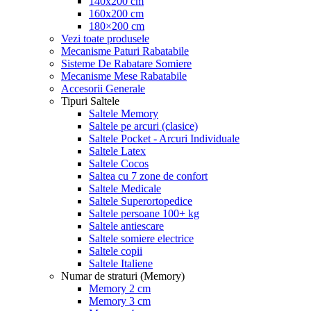
140x200 cm
160x200 cm
180×200 cm
Vezi toate produsele
Mecanisme Paturi Rabatabile
Sisteme De Rabatare Somiere
Mecanisme Mese Rabatabile
Accesorii Generale
Tipuri Saltele
Saltele Memory
Saltele pe arcuri (clasice)
Saltele Pocket - Arcuri Individuale
Saltele Latex
Saltele Cocos
Saltea cu 7 zone de confort
Saltele Medicale
Saltele Superortopedice
Saltele persoane 100+ kg
Saltele antiescare
Saltele somiere electrice
Saltele copii
Saltele Italiene
Numar de straturi (Memory)
Memory 2 cm
Memory 3 cm