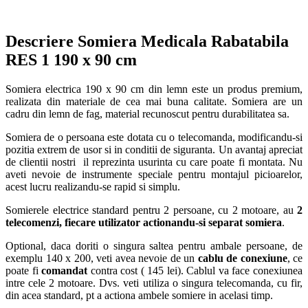
Descriere Somiera Medicala Rabatabila
RES 1 190 x 90 cm
Somiera electrica 190 x 90 cm din lemn este un produs premium,
realizata din materiale de cea mai buna calitate. Somiera are un
cadru din lemn de fag, material recunoscut pentru durabilitatea sa.
Somiera de o persoana este dotata cu o telecomanda, modificandu-si
pozitia extrem de usor si in conditii de siguranta. Un avantaj apreciat
de clientii nostri il reprezinta usurinta cu care poate fi montata. Nu
aveti nevoie de instrumente speciale pentru montajul picioarelor,
acest lucru realizandu-se rapid si simplu.
Somierele electrice standard pentru 2 persoane, cu 2 motoare, au
2
telecomenzi, fiecare utilizator actionandu-si separat somiera
.
Optional, daca doriti o singura saltea pentru ambale persoane, de
exemplu 140 x 200, veti avea nevoie de un
cablu de conexiune
, ce
poate fi
comandat
contra cost ( 145 lei). Cablul va face conexiunea
intre cele 2 motoare. Dvs. veti utiliza o singura telecomanda, cu fir,
din acea standard, pt a actiona ambele somiere in acelasi timp.