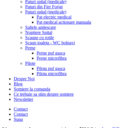
Paturi spital (medicale)
Paturi din Fier Forjat
Paturi spital (medicale)
Pat electric medical
Pat medical actionare manuala
Saltele antiescare
Noptiere Spital
Scaune cu rotile
Scaun toaleta - WC bolnavi
Perne
Perne puf gasca
Perne microfibra
Pilote
Pilota puf gasca
Pilota microfibra
Despre Noi
Blog
Somiere la comanda
Ce trebuie sa stim despre somiere
Newsletter
Contact
Contact
Suna