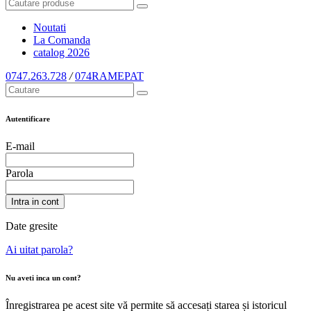
Noutati
La Comanda
catalog
2026
0747.263.728
/
074RAMEPAT
Autentificare
E-mail
Parola
Intra in cont
Date gresite
Ai uitat parola?
Nu aveti inca un cont?
Înregistrarea pe acest site vă permite să accesați starea și istoricul