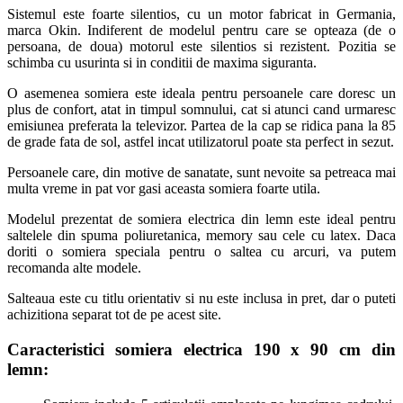
Sistemul este foarte silentios, cu un motor fabricat in Germania,
marca Okin. Indiferent de modelul pentru care se opteaza (de o
persoana, de doua) motorul este silentios si rezistent. Pozitia se
schimba cu usurinta si in conditii de maxima siguranta.
O asemenea somiera este ideala pentru persoanele care doresc un
plus de confort, atat in timpul somnului, cat si atunci cand urmaresc
emisiunea preferata la televizor. Partea de la cap se ridica pana la 85
de grade fata de sol, astfel incat utilizatorul poate sta perfect in sezut.
Persoanele care, din motive de sanatate, sunt nevoite sa petreaca mai
multa vreme in pat vor gasi aceasta somiera foarte utila.
Modelul prezentat de somiera electrica din lemn este ideal pentru
saltelele din spuma poliuretanica, memory sau cele cu latex. Daca
doriti o somiera speciala pentru o saltea cu arcuri, va putem
recomanda alte modele.
Salteaua este cu titlu orientativ si nu este inclusa in pret, dar o puteti
achizitiona separat tot de pe acest site.
Caracteristici somiera electrica 190 x 90 cm din
lemn
: