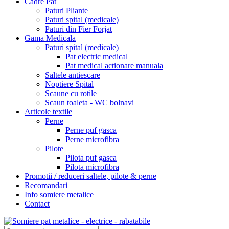
Cadre Pat
Paturi Pliante
Paturi spital (medicale)
Paturi din Fier Forjat
Gama Medicala
Paturi spital (medicale)
Pat electric medical
Pat medical actionare manuala
Saltele antiescare
Noptiere Spital
Scaune cu rotile
Scaun toaleta - WC bolnavi
Articole textile
Perne
Perne puf gasca
Perne microfibra
Pilote
Pilota puf gasca
Pilota microfibra
Promotii / reduceri saltele, pilote & perne
Recomandari
Info somiere metalice
Contact