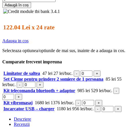
Adaugă în coș
122.04 Lei x 24 rate
Adauga in cos
Selecteaza optiunea/optiunile de mai sus, inainte de a adauga in cos.
Cumparate frecvent impreuna
Limitator de saltea
47 lei
27 lei/buc.
-
+
Set Cleme pentru prindere 2 somiere de 1 persoana
85 lei
55
lei/buc.
-
+
Kit telecomanda bluetooth + adaptor
985 lei
529 lei/buc.
-
+
Kit vibromasaj
1680 lei
1376 lei/buc.
-
+
Incarcator USB – charger
1180 lei
956 lei/buc.
-
+
Descriere
Recenzii