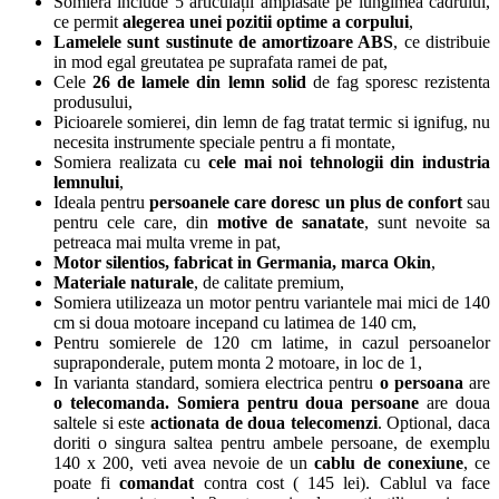
Somiera include 5 articulații amplasate pe lungimea cadrului,
ce permit
alegerea unei pozitii optime a corpului
,
Lamelele sunt sustinute de amortizoare ABS
, ce distribuie
in mod egal greutatea pe suprafata ramei de pat,
Cele
26 de lamele din lemn solid
de fag sporesc rezistenta
produsului,
Picioarele somierei, din lemn de fag tratat termic si ignifug, nu
necesita instrumente speciale pentru a fi montate,
Somiera realizata cu
cele mai noi tehnologii din industria
lemnului
,
Ideala pentru
persoanele care doresc un plus de confort
sau
pentru cele care, din
motive de sanatate
, sunt nevoite sa
petreaca mai multa vreme in pat,
Motor silentios, fabricat in Germania, marca Okin
,
Materiale naturale
, de calitate premium,
Somiera utilizeaza un motor pentru variantele mai mici de 140
cm si doua motoare incepand cu latimea de 140 cm,
Pentru somierele de 120 cm latime, in cazul persoanelor
supraponderale, putem monta 2 motoare, in loc de 1,
In varianta standard, somiera electrica pentru
o persoana
are
o telecomanda. Somiera
pentru doua persoane
are doua
saltele si este
actionata de doua telecomenzi
. Optional, daca
doriti o singura saltea pentru ambele persoane, de exemplu
140 x 200, veti avea nevoie de un
cablu de conexiune
, ce
poate fi
comandat
contra cost ( 145 lei). Cablul va face