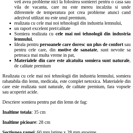
veti avea probleme nici la folosirea somierei pentru o casa sau
vila de vacanta, care nu este mereu incalzita si unde
diferentele de temperatura pot crea probleme atunci cand
adezivul utilizat nu este unul premium,
realizata cu cele mai noi tehnologii din industria lemnului,
un raport excelent pret/calitate
Somiera realizata cu
cele mai noi tehnologii din industria
lemnului
,
Ideala pentru
persoanele care doresc un plus de confort
sau
pentru cele care, din
motive de sanatate
, sunt nevoite sa
petreaca mai multa vreme in pat,
Materialele din care este alcatuita somiera sunt naturale
,
de calitate premium
Realizata cu cele mai noi tehnologii din industria lemnului, somiera
rabatabila din lemn, medicala, este complet netoxica. Materialele din
care este realizata sunt naturale, de calitate premium, fara vopsele
sau acoperiri acide.
Descriere somiera pentru pat din lemn de fag:
Inaltime totala
: 35 cm
Inaltime picioare
: 28 cm
Sectiunea ramei
: 60 mm latime x 28 mm grosime