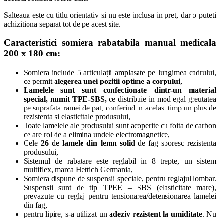
Salteaua este cu titlu orientativ si nu este inclusa in pret, dar o puteti
achizitiona separat tot de pe acest site.
Caracteristici somiera rabatabila manual medicala
200 x 180 cm
:
Somiera include 5 articulații amplasate pe lungimea cadrului,
ce permit
alegerea unei pozitii optime a corpului
,
Lamelele sunt sunt confectionate dintr-un material
special, numit
TPE
-SBS,
ce distribuie in mod egal greutatea
pe suprafata ramei de pat, conferind in acelasi timp un plus de
rezistenta si elasticitale produsului,
Toate lamelele ale produsului sunt acoperite cu foita de carbon
ce are rol de a elimina undele electromagnetice,
Cele
26 de lamele din lemn solid
de fag sporesc rezistenta
produsului,
Sistemul de rabatare este reglabil in 8 trepte, un sistem
multiflex, marca Hettich Germania,
Somiera dispune de suspensii speciale, pentru reglajul lombar.
Suspensii sunt de tip TPEE – SBS (elasticitate mare),
prevazute cu reglaj pentru tensionarea/detensionarea lamelei
din fag,
pentru lipire, s-a utilizat un
adeziv rezistent la umiditate
. Nu