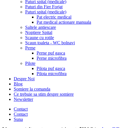
Paturi spital (medicale)
Paturi din Fier Forjat
Paturi spital (medicale)
Pat electric medical
Pat medical actionare manuala
Saltele antiescare
Noptiere Spital
Scaune cu rotile
Scaun toaleta - WC bolnavi
Perne
Perne puf gasca
Perne microfibra
Pilote
Pilota puf gasca
Pilota microfibra
Despre Noi
Blog
Somiere la comanda
Ce trebuie sa stim despre somiere
Newsletter
Contact
Contact
Suna