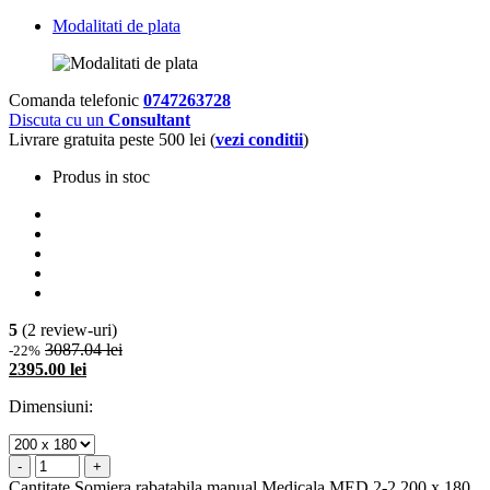
Modalitati de plata
Comanda telefonic
0747263728
Discuta cu un
Consultant
Livrare gratuita peste 500 lei (
vezi conditii
)
Produs in stoc
5
(2 review-uri)
3087.04 lei
-22%
2395.00 lei
Dimensiuni:
-
+
Cantitate Somiera rabatabila manual Medicala MED 2-2 200 x 180