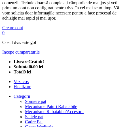
comenzii. Trebuie doar să completați câmpurile de mai jos și veti
primi un cont nou configurat pentru dvs. în cel mai scurt timp. Vă
vom solicita doar informațiile necesare pentru a face procesul de
achiziție mai rapid și mai ușor.
Creare cont
0
Cosul dvs. este gol
Incepe cumparaturile
Livrare
Gratuit!
Subtotal
0.00 lei
Total
0 lei
Vezi cos
Finalizare
Categorii
Somiere pat
Mecanisme Paturi Rabatabile
Mecanisme Rabatabile/Accesorii
Saltele pat
Cadre Pat
Gama Medicala