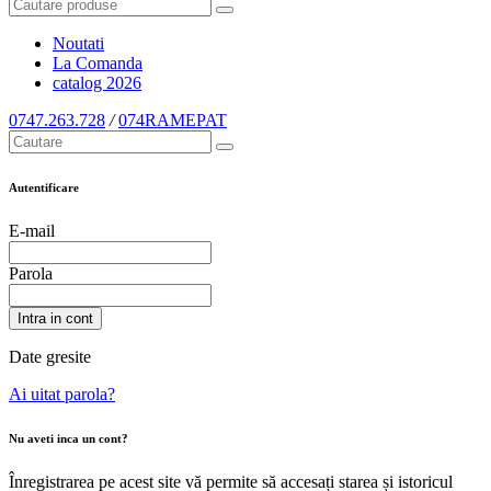
Noutati
La Comanda
catalog
2026
0747.263.728
/
074RAMEPAT
Autentificare
E-mail
Parola
Intra in cont
Date gresite
Ai uitat parola?
Nu aveti inca un cont?
Înregistrarea pe acest site vă permite să accesați starea și istoricul