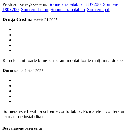
Produsul se regaseste in:
Somiera rabatabila 180×200
,
Somiere
180x200
,
Somiere Lemn
,
Somiera rabatabila
,
Somiere pat
,
Druga Cristina
martie 21 2025
Ramele sunt foarte bune ieri le-am montat foarte mulțumită de ele
Dana
septembrie 4 2023
Somiera este flexibila si foarte confortabila. Picioarele ii confera un
usor aer de instabilitate
Dezvaluie-ne parerea ta