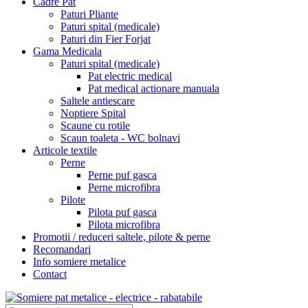
Cadre Pat
Paturi Pliante
Paturi spital (medicale)
Paturi din Fier Forjat
Gama Medicala
Paturi spital (medicale)
Pat electric medical
Pat medical actionare manuala
Saltele antiescare
Noptiere Spital
Scaune cu rotile
Scaun toaleta - WC bolnavi
Articole textile
Perne
Perne puf gasca
Perne microfibra
Pilote
Pilota puf gasca
Pilota microfibra
Promotii / reduceri saltele, pilote & perne
Recomandari
Info somiere metalice
Contact