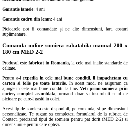
Garantie lamele
: 4 ani
Garantie cadru din lemn
: 4 ani
Picioarele pot fi comandate și pe alte dimensiuni, fara costuri
suplimentare.
Comanda online somiera rabatabila manual 200 x
180 cm MED 2-2
Produsul este
fabricat in Romania,
la cele mai inalte standarde de
calitate.
Pentru a-l
expedia in cele mai bune conditii, il impachetam cu
carton si folie pe toate laturile
. In acest mod, ne asiguram ca
ajunge in cele mai bune conditii la tine.
Veti primi somiera prin
curier, complet asamblata
, urmand doar sa insurubati setul de
picioare pe care-l gasiti in colet.
Acest tip de somiera este disponibil, pe comanda, si pe dimensiuni
personalizate. Te rugam sa completezi formularul de la rubrica de
Contact, precizand tipul de somiera pentru pat dorit (MED 2-2) si
dimensiunile pentru care optezi.