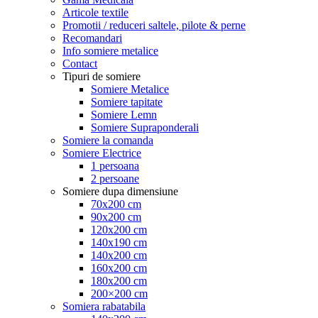
Articole textile
Promotii / reduceri saltele, pilote & perne
Recomandari
Info somiere metalice
Contact
Tipuri de somiere
Somiere Metalice
Somiere tapitate
Somiere Lemn
Somiere Supraponderali
Somiere la comanda
Somiere Electrice
1 persoana
2 persoane
Somiere dupa dimensiune
70x200 cm
90x200 cm
120x200 cm
140x190 cm
140x200 cm
160x200 cm
180x200 cm
200×200 cm
Somiera rabatabila