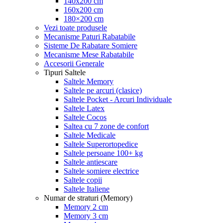
140x200 cm
160x200 cm
180×200 cm
Vezi toate produsele
Mecanisme Paturi Rabatabile
Sisteme De Rabatare Somiere
Mecanisme Mese Rabatabile
Accesorii Generale
Tipuri Saltele
Saltele Memory
Saltele pe arcuri (clasice)
Saltele Pocket - Arcuri Individuale
Saltele Latex
Saltele Cocos
Saltea cu 7 zone de confort
Saltele Medicale
Saltele Superortopedice
Saltele persoane 100+ kg
Saltele antiescare
Saltele somiere electrice
Saltele copii
Saltele Italiene
Numar de straturi (Memory)
Memory 2 cm
Memory 3 cm