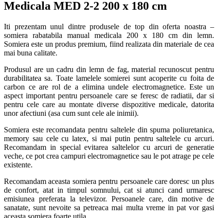
Medicala MED 2-2 200 x 180 cm
Iti prezentam unul dintre produsele de top din oferta noastra –
somiera rabatabila manual medicala 200 x 180 cm din lemn.
Somiera este un produs premium, fiind realizata din materiale de cea
mai buna calitate.
Produsul are un cadru din lemn de fag, material recunoscut pentru
durabilitatea sa. Toate lamelele somierei sunt acoperite cu foita de
carbon ce are rol de a elimina undele electromagnetice. Este un
aspect important pentru persoanele care se feresc de radiatii, dar si
pentru cele care au montate diverse dispozitive medicale, datorita
unor afectiuni (asa cum sunt cele ale inimii).
Somiera este recomandata pentru saltelele din spuma poliuretanica,
memory sau cele cu latex, si mai putin pentru saltelele cu arcuri.
Recomandam in special evitarea saltelelor cu arcuri de generatie
veche, ce pot crea campuri electromagnetice sau le pot atrage pe cele
existente.
Recomandam aceasta somiera pentru persoanele care doresc un plus
de confort, atat in timpul somnului, cat si atunci cand urmaresc
emisiunea preferata la televizor. Persoanele care, din motive de
sanatate, sunt nevoite sa petreaca mai multa vreme in pat vor gasi
aceasta somiera foarte utila.