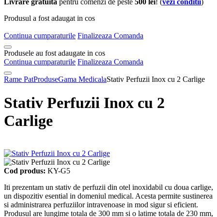
Livrare gratuita
pentru comenzi de peste
500 lei
! (
vezi conditii
)
Produsul a fost adaugat in cos
Continua cumparaturile
Finalizeaza Comanda
Produsele au fost adaugate in cos
Continua cumparaturile
Finalizeaza Comanda
Rame Pat
Produse
Gama Medicala
Stativ Perfuzii Inox cu 2 Carlige
Stativ Perfuzii Inox cu 2
Carlige
Cod produs:
KY-G5
Iti prezentam un stativ de perfuzii din otel inoxidabil cu doua carlige,
un dispozitiv esential in domeniul medical. Acesta permite sustinerea
si administrarea perfuziilor intravenoase in mod sigur si eficient.
Produsul are lungime totala de 300 mm si o latime totala de 230 mm,