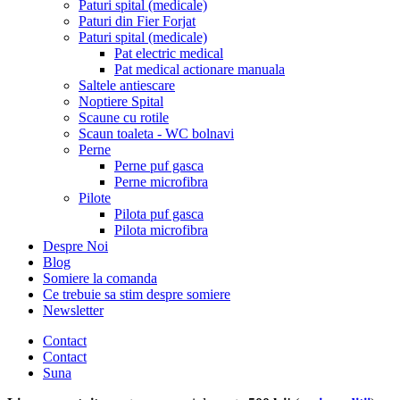
Paturi spital (medicale)
Paturi din Fier Forjat
Paturi spital (medicale)
Pat electric medical
Pat medical actionare manuala
Saltele antiescare
Noptiere Spital
Scaune cu rotile
Scaun toaleta - WC bolnavi
Perne
Perne puf gasca
Perne microfibra
Pilote
Pilota puf gasca
Pilota microfibra
Despre Noi
Blog
Somiere la comanda
Ce trebuie sa stim despre somiere
Newsletter
Contact
Contact
Suna