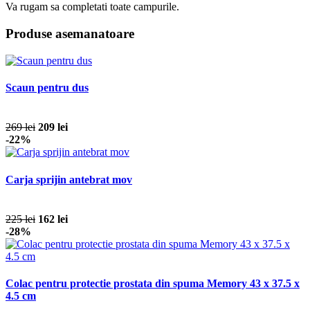
Va rugam sa completati toate campurile.
Produse asemanatoare
Scaun pentru dus
269 lei
209 lei
-22%
Carja sprijin antebrat mov
225 lei
162 lei
-28%
Colac pentru protectie prostata din spuma Memory 43 x 37.5 x
4.5 cm