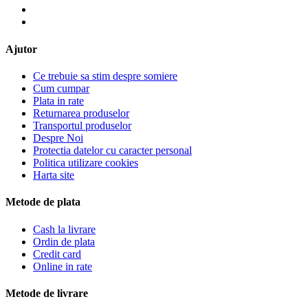
Ajutor
Ce trebuie sa stim despre somiere
Cum cumpar
Plata in rate
Returnarea produselor
Transportul produselor
Despre Noi
Protectia datelor cu caracter personal
Politica utilizare cookies
Harta site
Metode de plata
Cash la livrare
Ordin de plata
Credit card
Online in rate
Metode de livrare