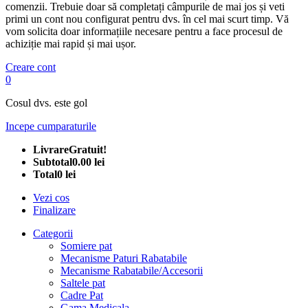
comenzii. Trebuie doar să completați câmpurile de mai jos și veti
primi un cont nou configurat pentru dvs. în cel mai scurt timp. Vă
vom solicita doar informațiile necesare pentru a face procesul de
achiziție mai rapid și mai ușor.
Creare cont
0
Cosul dvs. este gol
Incepe cumparaturile
Livrare
Gratuit!
Subtotal
0.00 lei
Total
0 lei
Vezi cos
Finalizare
Categorii
Somiere pat
Mecanisme Paturi Rabatabile
Mecanisme Rabatabile/Accesorii
Saltele pat
Cadre Pat
Gama Medicala