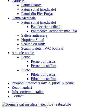
Cadre Pat
Paturi Pliante
Paturi spital (medicale)
Paturi din Fier Forjat
Gama Medicala
Paturi spital (medicale)
Pat electric medical
Pat medical actionare manuala
Saltele antiescare
Noptiere Spital
Scaune cu rotile
Scaun toaleta - WC bolnavi
Articole textile
Perne
Perne puf gasca
Perne microfibra
Pilote
Pilota puf gasca
Pilota microfibra
Promotii / reduceri saltele, pilote & perne
Recomandari
Info somiere metalice
Contact