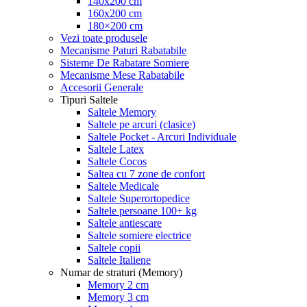
140x200 cm
160x200 cm
180×200 cm
Vezi toate produsele
Mecanisme Paturi Rabatabile
Sisteme De Rabatare Somiere
Mecanisme Mese Rabatabile
Accesorii Generale
Tipuri Saltele
Saltele Memory
Saltele pe arcuri (clasice)
Saltele Pocket - Arcuri Individuale
Saltele Latex
Saltele Cocos
Saltea cu 7 zone de confort
Saltele Medicale
Saltele Superortopedice
Saltele persoane 100+ kg
Saltele antiescare
Saltele somiere electrice
Saltele copii
Saltele Italiene
Numar de straturi (Memory)
Memory 2 cm
Memory 3 cm