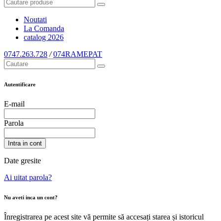
Noutati
La Comanda
catalog
2026
0747.263.728
/
074RAMEPAT
Autentificare
E-mail
Parola
Intra in cont
Date gresite
Ai uitat parola?
Nu aveti inca un cont?
Înregistrarea pe acest site vă permite să accesați starea și istoricul