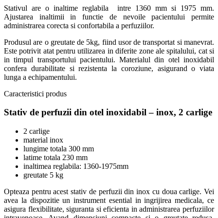
Stativul are o inaltime reglabila intre 1360 mm si 1975 mm.
Ajustarea inaltimii in functie de nevoile pacientului permite
administrarea corecta si confortabila a perfuziilor.
Produsul are o greutate de 5kg, fiind usor de transportat si manevrat.
Este potrivit atat pentru utilizarea in diferite zone ale spitalului, cat si
in timpul transportului pacientului. Materialul din otel inoxidabil
confera durabilitate si rezistenta la coroziune, asigurand o viata
lunga a echipamentului.
Caracteristici produs
Stativ de perfuzii din otel inoxidabil – inox, 2 carlige
2 carlige
material inox
lungime totala 300 mm
latime totala 230 mm
inaltimea reglabila: 1360-1975mm
greutate 5 kg
Opteaza pentru acest stativ de perfuzii din inox cu doua carlige. Vei
avea la dispozitie un instrument esential in ingrijirea medicala, ce
asigura flexibilitate, siguranta si eficienta in administrarea perfuziilor
intravenoase. Avand dimensiuni compacte si o greutate redusa,