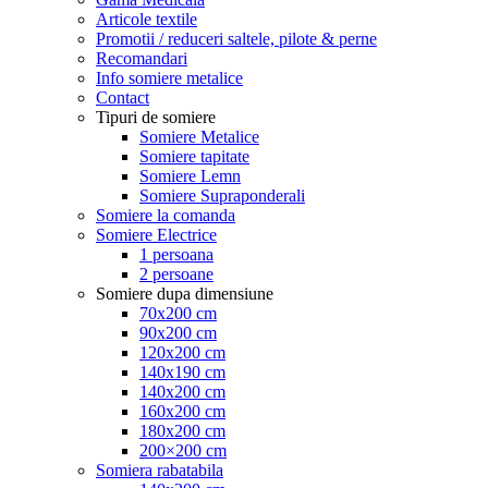
Articole textile
Promotii / reduceri saltele, pilote & perne
Recomandari
Info somiere metalice
Contact
Tipuri de somiere
Somiere Metalice
Somiere tapitate
Somiere Lemn
Somiere Supraponderali
Somiere la comanda
Somiere Electrice
1 persoana
2 persoane
Somiere dupa dimensiune
70x200 cm
90x200 cm
120x200 cm
140x190 cm
140x200 cm
160x200 cm
180x200 cm
200×200 cm
Somiera rabatabila