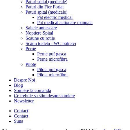
Paturi spital (medicale)
Paturi din Fier Forjat
Paturi spital (medicale)
Pat electric medical
Pat medical actionare manuala
Saltele antiescare
Noptiere Spital
Scaune cu rotile
Scaun toaleta - WC bolnavi
Perne
Perne puf gasca
Perne microfibra
Pilote
Pilota puf gasca
Pilota microfibra
Despre Noi
Blog
Somiere la comanda
Ce trebuie sa stim despre somiere
Newsletter
Contact
Contact
Suna