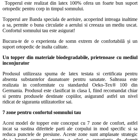
Topperul este realizat din latex 100% ofera un foarte bun suport
ortopedic pentru corp in timpul somnului.
Topperul are Banda speciala de aerisire, acoperind intreaga inaltime
a sa, permite o buna circulatie a aerului si creeaza un mediu uscat.
Confortul somnului tau este asigurat!
Bucura-te de o experienta de somn extrem de confortabilă și un
suport ortopedic de inalta calitate.
Un topper din materiale biodegradabile, prietenoase cu mediul
inconjurator
Produsul utilizeaza spuma de latex testata si certificata pentru
absenta substantelor daunatoare pentru sanatate. Salteaua este
realizata in conformitate cu standardul Oeko-Tex® 100 din
Germania. Produsul este clasificat in clasa I, fiind recomandat chiar
si pentru produsele destinate copiilor, asigurand astfel un nivel
ridicat de siguranta utilizatorilor sai.
7 zone pentru confortul somnului tau
Acest model de topper este conceput cu 7 zone de confort, astfel
incat sa sustina diferitele parti ale corpului in mod specific si sa
reduca punctele de presiune. Aceste zone sunt amplasate strategic
de-a lungul corpului, pentru a oferi o experienta de dormit