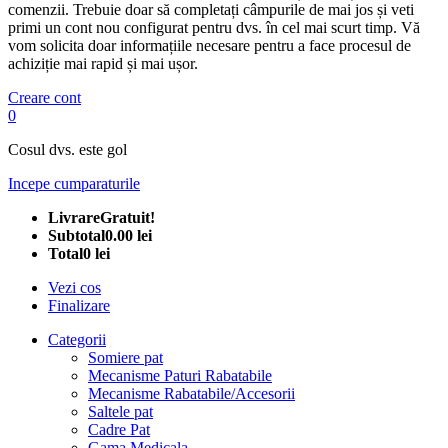
comenzii. Trebuie doar să completați câmpurile de mai jos și veti
primi un cont nou configurat pentru dvs. în cel mai scurt timp. Vă
vom solicita doar informațiile necesare pentru a face procesul de
achiziție mai rapid și mai ușor.
Creare cont
0
Cosul dvs. este gol
Incepe cumparaturile
Livrare
Gratuit!
Subtotal
0.00 lei
Total
0 lei
Vezi cos
Finalizare
Categorii
Somiere pat
Mecanisme Paturi Rabatabile
Mecanisme Rabatabile/Accesorii
Saltele pat
Cadre Pat
Gama Medicala