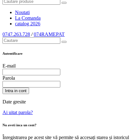
Noutati
La Comanda
catalog
2026
0747.263.728
/
074RAMEPAT
Autentificare
E-mail
Parola
Intra in cont
Date gresite
Ai uitat parola?
Nu aveti inca un cont?
Înregistrarea pe acest site vă permite să accesați starea și istoricul