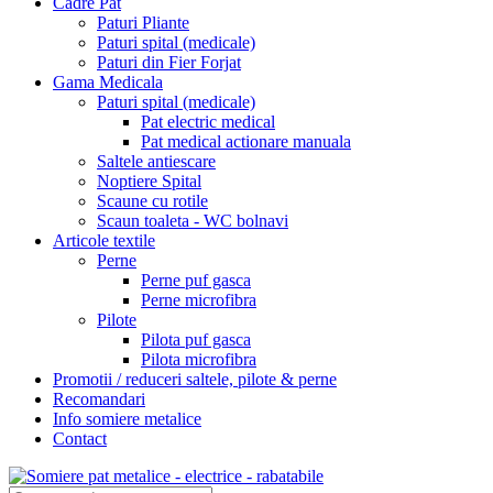
Cadre Pat
Paturi Pliante
Paturi spital (medicale)
Paturi din Fier Forjat
Gama Medicala
Paturi spital (medicale)
Pat electric medical
Pat medical actionare manuala
Saltele antiescare
Noptiere Spital
Scaune cu rotile
Scaun toaleta - WC bolnavi
Articole textile
Perne
Perne puf gasca
Perne microfibra
Pilote
Pilota puf gasca
Pilota microfibra
Promotii / reduceri saltele, pilote & perne
Recomandari
Info somiere metalice
Contact