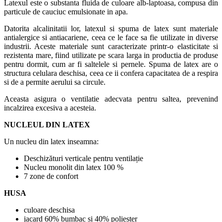
Latexul este o substanta fluida de culoare alb-laptoasa, compusa din
particule de cauciuc emulsionate in apa.
Datorita alcalinitatii lor, latexul si spuma de latex sunt materiale
antialergice si antiacariene, ceea ce le face sa fie utilizate in diverse
industrii. Aceste materiale sunt caracterizate printr-o elasticitate si
rezistenta mare, fiind utilizate pe scara larga in productia de produse
pentru dormit, cum ar fi saltelele si pernele. Spuma de latex are o
structura celulara deschisa, ceea ce ii confera capacitatea de a respira
si de a permite aerului sa circule.
Aceasta asigura o ventilatie adecvata pentru saltea, prevenind
incalzirea excesiva a acesteia.
NUCLEUL DIN LATEX
Un nucleu din latex inseamna:
Deschizături verticale pentru ventilație
Nucleu monolit din latex 100 %
7 zone de confort
HUSA
culoare deschisa
jacard 60% bumbac si 40% poliester