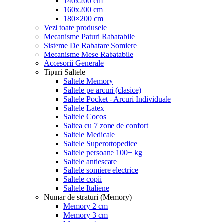
140x200 cm
160x200 cm
180×200 cm
Vezi toate produsele
Mecanisme Paturi Rabatabile
Sisteme De Rabatare Somiere
Mecanisme Mese Rabatabile
Accesorii Generale
Tipuri Saltele
Saltele Memory
Saltele pe arcuri (clasice)
Saltele Pocket - Arcuri Individuale
Saltele Latex
Saltele Cocos
Saltea cu 7 zone de confort
Saltele Medicale
Saltele Superortopedice
Saltele persoane 100+ kg
Saltele antiescare
Saltele somiere electrice
Saltele copii
Saltele Italiene
Numar de straturi (Memory)
Memory 2 cm
Memory 3 cm