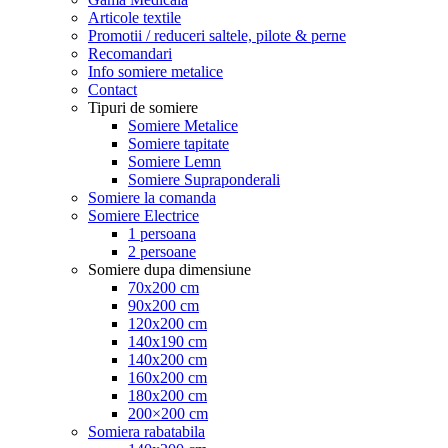
Articole textile
Promotii / reduceri saltele, pilote & perne
Recomandari
Info somiere metalice
Contact
Tipuri de somiere
Somiere Metalice
Somiere tapitate
Somiere Lemn
Somiere Supraponderali
Somiere la comanda
Somiere Electrice
1 persoana
2 persoane
Somiere dupa dimensiune
70x200 cm
90x200 cm
120x200 cm
140x190 cm
140x200 cm
160x200 cm
180x200 cm
200×200 cm
Somiera rabatabila