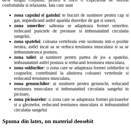
confortabila si relaxanta. Iata care sunt
zona capului si gatului
: te bucuri de sustinere pentru cap si
gat, impiedicand astfel aparitia durerilor de gat si umeri,
zona umerilor
: salteaua se adapteaza formei umerilor,
reducand punctele de presiune si imbunatatind circulatia
sangelui,
zona spatelui
: coloana vertebrala este sustinuta intr-o pozitie
neutra, astfel incat sa se reduca tensiunea musculara si sa se
imbunatateasca postura,
zona taliei
: ai sustinere pentru partea de jos a spatelui,
imbunatatind astfel postura si reducand tensiunea musculara,
zona soldurilor
: o zona care se adapteaza formei soldurilor si
coapselor, contribuind la alinierea coloanei vertebrale si
reducand tensiunea musculara,
zona genunchilor
: ai sustinere pentru genunchi, reducand
tensiunea musculara si imbunatatind circulatia sangelui in
picioare,
zona picioarelor
: o zona care se adapteaza formei picioarelor
si a gleznelor, reducand tensiunea musculara si imbunatatind
circulatia sangelui
Spuma din latex, un material deosebit