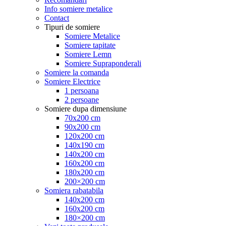
Info somiere metalice
Contact
Tipuri de somiere
Somiere Metalice
Somiere tapitate
Somiere Lemn
Somiere Supraponderali
Somiere la comanda
Somiere Electrice
1 persoana
2 persoane
Somiere dupa dimensiune
70x200 cm
90x200 cm
120x200 cm
140x190 cm
140x200 cm
160x200 cm
180x200 cm
200×200 cm
Somiera rabatabila
140x200 cm
160x200 cm
180×200 cm