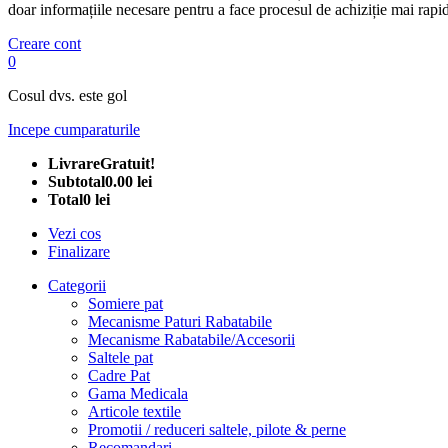
doar informațiile necesare pentru a face procesul de achiziție mai rapid
Creare cont
0
Cosul dvs. este gol
Incepe cumparaturile
Livrare
Gratuit!
Subtotal
0.00 lei
Total
0 lei
Vezi cos
Finalizare
Categorii
Somiere pat
Mecanisme Paturi Rabatabile
Mecanisme Rabatabile/Accesorii
Saltele pat
Cadre Pat
Gama Medicala
Articole textile
Promotii / reduceri saltele, pilote & perne
Recomandari