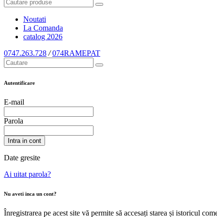
Noutati
La Comanda
catalog
2026
0747.263.728
/
074RAMEPAT
Autentificare
E-mail
Parola
Intra in cont
Date gresite
Ai uitat parola?
Nu aveti inca un cont?
Înregistrarea pe acest site vă permite să accesați starea și istoricul c