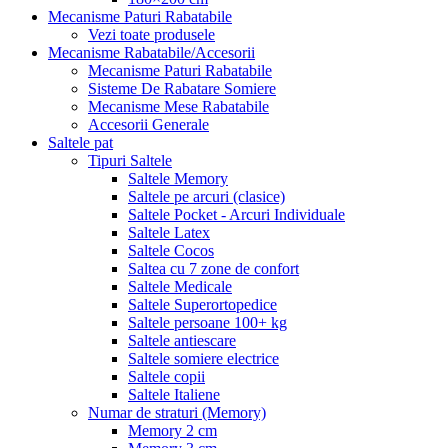
Mecanisme Paturi Rabatabile
Vezi toate produsele
Mecanisme Rabatabile/Accesorii
Mecanisme Paturi Rabatabile
Sisteme De Rabatare Somiere
Mecanisme Mese Rabatabile
Accesorii Generale
Saltele pat
Tipuri Saltele
Saltele Memory
Saltele pe arcuri (clasice)
Saltele Pocket - Arcuri Individuale
Saltele Latex
Saltele Cocos
Saltea cu 7 zone de confort
Saltele Medicale
Saltele Superortopedice
Saltele persoane 100+ kg
Saltele antiescare
Saltele somiere electrice
Saltele copii
Saltele Italiene
Numar de straturi (Memory)
Memory 2 cm