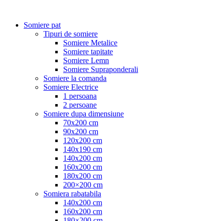
Somiere pat
Tipuri de somiere
Somiere Metalice
Somiere tapitate
Somiere Lemn
Somiere Supraponderali
Somiere la comanda
Somiere Electrice
1 persoana
2 persoane
Somiere dupa dimensiune
70x200 cm
90x200 cm
120x200 cm
140x190 cm
140x200 cm
160x200 cm
180x200 cm
200×200 cm
Somiera rabatabila
140x200 cm
160x200 cm
180×200 cm