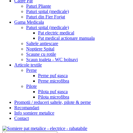
Cadre Pat
Paturi Pliante
Paturi spital (medicale)
Paturi din Fier Forjat
Gama Medicala
Paturi spital (medicale)
Pat electric medical
Pat medical actionare manuala
Saltele antiescare
Noptiere Spital
Scaune cu rotile
Scaun toaleta - WC bolnavi
Articole textile
Perne
Perne puf gasca
Perne microfibra
Pilote
Pilota puf gasca
Pilota microfibra
Promotii / reduceri saltele, pilote & perne
Recomandari
Info somiere metalice
Contact