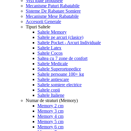
Vezi toate produsele
Mecanisme Paturi Rabatabile
Sisteme De Rabatare Somiere
Mecanisme Mese Rabatabile
Accesorii Generale
Tipuri Saltele
Saltele Memory
Saltele pe arcuri (clasice)
Saltele Pocket - Arcuri Individuale
Saltele Latex
Saltele Cocos
Saltea cu 7 zone de confort
Saltele Medicale
Saltele Superortopedice
Saltele persoane 100+ kg
Saltele antiescare
Saltele somiere electrice
Saltele copii
Saltele Italiene
Numar de straturi (Memory)
Memory 2 cm
Memory 3 cm
Memory 4 cm
Memory 5 cm
Memory 6 cm