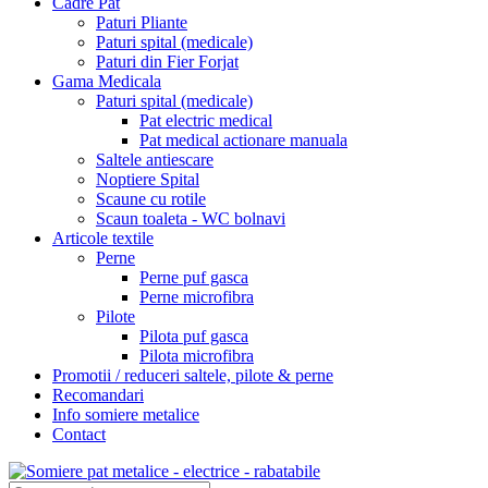
Cadre Pat
Paturi Pliante
Paturi spital (medicale)
Paturi din Fier Forjat
Gama Medicala
Paturi spital (medicale)
Pat electric medical
Pat medical actionare manuala
Saltele antiescare
Noptiere Spital
Scaune cu rotile
Scaun toaleta - WC bolnavi
Articole textile
Perne
Perne puf gasca
Perne microfibra
Pilote
Pilota puf gasca
Pilota microfibra
Promotii / reduceri saltele, pilote & perne
Recomandari
Info somiere metalice
Contact