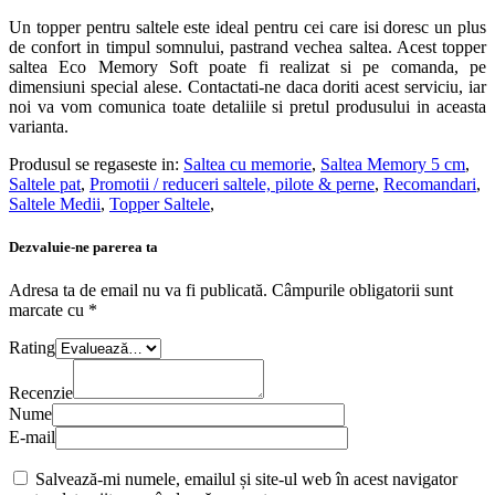
Un topper pentru saltele este ideal pentru cei care isi doresc un plus
de confort in timpul somnului, pastrand vechea saltea. Acest topper
saltea Eco Memory Soft poate fi realizat si pe comanda, pe
dimensiuni special alese. Contactati-ne daca doriti acest serviciu, iar
noi va vom comunica toate detaliile si pretul produsului in aceasta
varianta.
Produsul se regaseste in:
Saltea cu memorie
,
Saltea Memory 5 cm
,
Saltele pat
,
Promotii / reduceri saltele, pilote & perne
,
Recomandari
,
Saltele Medii
,
Topper Saltele
,
Dezvaluie-ne parerea ta
Adresa ta de email nu va fi publicată.
Câmpurile obligatorii sunt
marcate cu
*
Rating
Recenzie
Nume
E-mail
Salvează-mi numele, emailul și site-ul web în acest navigator