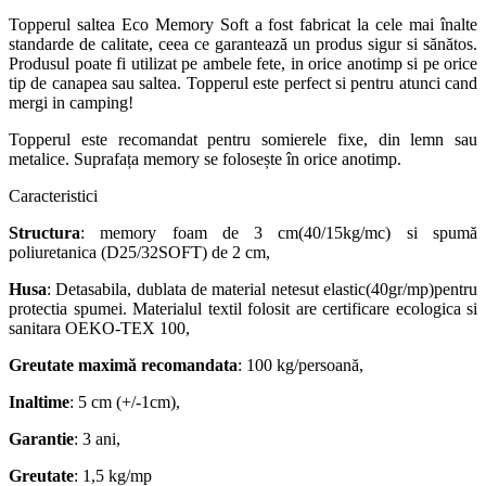
Topperul saltea Eco Memory Soft a fost fabricat la cele mai înalte
standarde de calitate, ceea ce garantează un produs sigur si sănătos.
Produsul poate fi utilizat pe ambele fete, in orice anotimp si pe orice
tip de canapea sau saltea. Topperul este perfect si pentru atunci cand
mergi in camping!
Topperul este recomandat pentru somierele fixe, din lemn sau
metalice. Suprafața memory se folosește în orice anotimp.
Caracteristici
Structura
: memory foam de 3 cm(40/15kg/mc) si spumă
poliuretanica (D25/32SOFT) de 2 cm,
Husa
: Detasabila, dublata de material netesut elastic(40gr/mp)pentru
protectia spumei. Materialul textil folosit are certificare ecologica si
sanitara OEKO-TEX 100,
Greutate maximă recomandata
: 100 kg/persoană,
Inaltime
: 5 cm (+/-1cm),
Garantie
: 3 ani,
Greutate
: 1,5 kg/mp