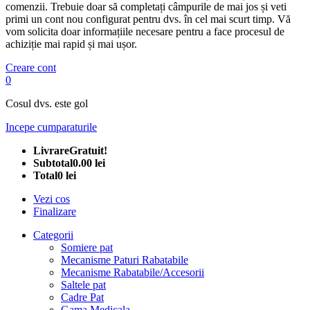
comenzii. Trebuie doar să completați câmpurile de mai jos și veti
primi un cont nou configurat pentru dvs. în cel mai scurt timp. Vă
vom solicita doar informațiile necesare pentru a face procesul de
achiziție mai rapid și mai ușor.
Creare cont
0
Cosul dvs. este gol
Incepe cumparaturile
Livrare
Gratuit!
Subtotal
0.00 lei
Total
0 lei
Vezi cos
Finalizare
Categorii
Somiere pat
Mecanisme Paturi Rabatabile
Mecanisme Rabatabile/Accesorii
Saltele pat
Cadre Pat
Gama Medicala