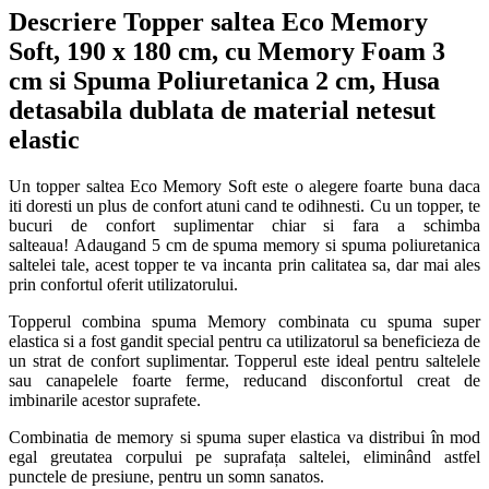
Descriere Topper saltea Eco Memory
Soft, 190 x 180 cm, cu Memory Foam 3
cm si Spuma Poliuretanica 2 cm, Husa
detasabila dublata de material netesut
elastic
Un topper saltea Eco Memory Soft este o alegere foarte buna daca
iti doresti un plus de confort atuni cand te odihnesti. Cu un topper, te
bucuri de confort suplimentar chiar si fara a schimba
salteaua! Adaugand 5 cm de spuma memory si spuma poliuretanica
saltelei tale, acest topper te va incanta prin calitatea sa, dar mai ales
prin confortul oferit utilizatorului.
Topperul combina spuma Memory combinata cu spuma super
elastica si a fost gandit special pentru ca utilizatorul sa beneficieza de
un strat de confort suplimentar. Topperul este ideal pentru saltelele
sau canapelele foarte ferme, reducand disconfortul creat de
imbinarile acestor suprafete.
Combinatia de memory si spuma super elastica va distribui în mod
egal greutatea corpului pe suprafața saltelei, eliminând astfel
punctele de presiune, pentru un somn sanatos.