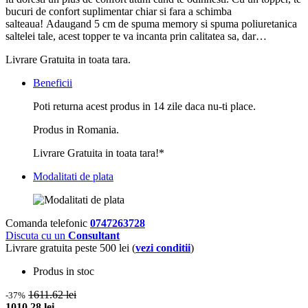
bucuri de confort suplimentar chiar si fara a schimba
salteaua! Adaugand 5 cm de spuma memory si spuma poliuretanica
saltelei tale, acest topper te va incanta prin calitatea sa, dar…
Livrare Gratuita in toata tara.
Beneficii
Poti returna acest produs in 14 zile daca nu-ti place.
Produs in Romania.
Livrare Gratuita in toata tara!*
Modalitati de plata
Comanda telefonic
0747263728
Discuta cu un
Consultant
Livrare gratuita peste 500 lei (
vezi conditii
)
Produs in stoc
1611.62 lei
-37%
1010.28 lei