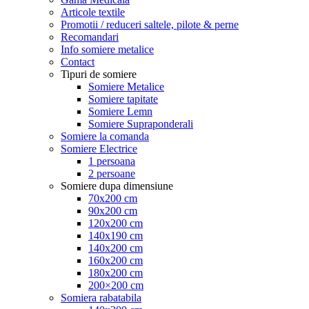
Articole textile
Promotii / reduceri saltele, pilote & perne
Recomandari
Info somiere metalice
Contact
Tipuri de somiere
Somiere Metalice
Somiere tapitate
Somiere Lemn
Somiere Supraponderali
Somiere la comanda
Somiere Electrice
1 persoana
2 persoane
Somiere dupa dimensiune
70x200 cm
90x200 cm
120x200 cm
140x190 cm
140x200 cm
160x200 cm
180x200 cm
200×200 cm
Somiera rabatabila