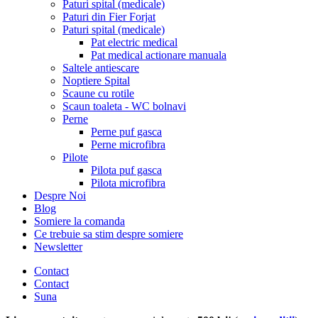
Paturi spital (medicale)
Paturi din Fier Forjat
Paturi spital (medicale)
Pat electric medical
Pat medical actionare manuala
Saltele antiescare
Noptiere Spital
Scaune cu rotile
Scaun toaleta - WC bolnavi
Perne
Perne puf gasca
Perne microfibra
Pilote
Pilota puf gasca
Pilota microfibra
Despre Noi
Blog
Somiere la comanda
Ce trebuie sa stim despre somiere
Newsletter
Contact
Contact
Suna