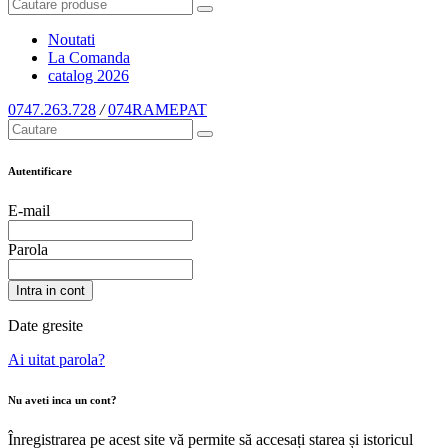
Noutati
La Comanda
catalog
2026
0747.263.728
/
074RAMEPAT
Autentificare
E-mail
Parola
Intra in cont
Date gresite
Ai uitat parola?
Nu aveti inca un cont?
Înregistrarea pe acest site vă permite să accesați starea și istoricul