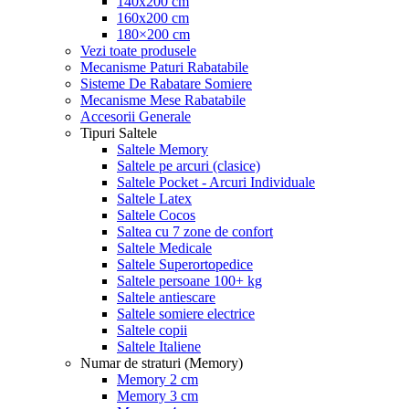
140x200 cm
160x200 cm
180×200 cm
Vezi toate produsele
Mecanisme Paturi Rabatabile
Sisteme De Rabatare Somiere
Mecanisme Mese Rabatabile
Accesorii Generale
Tipuri Saltele
Saltele Memory
Saltele pe arcuri (clasice)
Saltele Pocket - Arcuri Individuale
Saltele Latex
Saltele Cocos
Saltea cu 7 zone de confort
Saltele Medicale
Saltele Superortopedice
Saltele persoane 100+ kg
Saltele antiescare
Saltele somiere electrice
Saltele copii
Saltele Italiene
Numar de straturi (Memory)
Memory 2 cm
Memory 3 cm