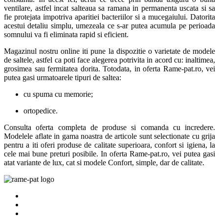
ventilare, astfel incat salteaua sa ramana in permanenta uscata si sa
fie protejata impotriva aparitiei bacteriilor si a mucegaiului. Datorita
acestui detaliu simplu, umezeala ce s-ar putea acumula pe perioada
somnului va fi eliminata rapid si eficient.
Magazinul nostru online iti pune la dispozitie o varietate de modele
de saltele, astfel ca poti face alegerea potrivita in acord cu: inaltimea,
grosimea sau fermitatea dorita. Totodata, in oferta Rame-pat.ro, vei
putea gasi urmatoarele tipuri de saltea:
cu spuma cu memorie;
ortopedice.
Consulta oferta completa de produse si comanda cu incredere.
Modelele aflate in gama noastra de articole sunt selectionate cu grija
pentru a iti oferi produse de calitate superioara, confort si igiena, la
cele mai bune preturi posibile. In oferta Rame-pat.ro, vei putea gasi
atat variante de lux, cat si modele Confort, simple, dar de calitate.