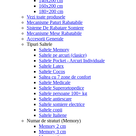
140x200 cm
160x200 cm
180×200 cm
Vezi toate produsele
Mecanisme Paturi Rabatabile
Sisteme De Rabatare Somiere
Mecanisme Mese Rabatabile
Accesorii Generale
Tipuri Saltele
Saltele Memory
Saltele pe arcuri (clasice)
Saltele Pocket - Arcuri Individuale
Saltele Latex
Saltele Cocos
Saltea cu 7 zone de confort
Saltele Medicale
Saltele Superortopedice
Saltele persoane 100+ kg
Saltele antiescare
Saltele somiere electrice
Saltele copii
Saltele Italiene
Numar de straturi (Memory)
Memory 2 cm
Memory 3 cm