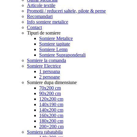
Articole textile
Promotii / reduceri saltele, pilote & perne
Recomandari
Info somiere metalice
Contact
Tipuri de somiere
Somiere Metalice
Somiere tapitate
Somiere Lemn
Somiere Supraponderali
Somiere la comanda
Somiere Electrice
1 persoana
2 persoane
Somiere dupa dimensiune
70x200 cm
90x200 cm
120x200 cm
140x190 cm
140x200 cm
160x200 cm
180x200 cm
200×200 cm
Somiera rabatabila