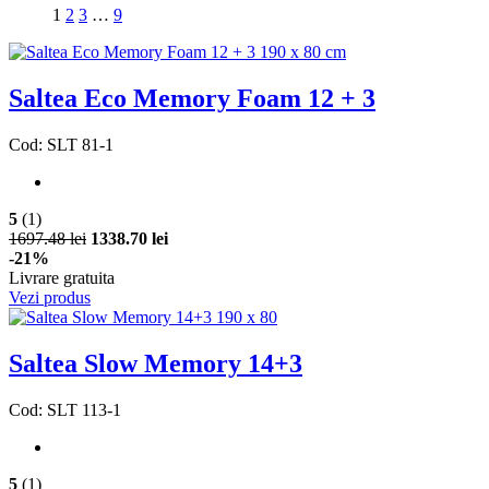
1
2
3
…
9
Saltea Eco Memory Foam 12 + 3
Cod: SLT 81-1
5
(1)
1697.48 lei
1338.70 lei
-21%
Livrare gratuita
Vezi produs
Saltea Slow Memory 14+3
Cod: SLT 113-1
5
(1)