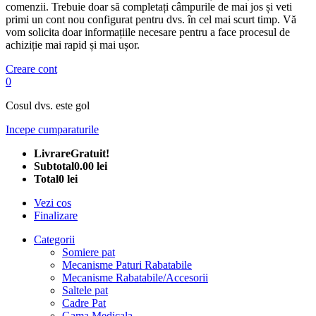
comenzii. Trebuie doar să completați câmpurile de mai jos și veti
primi un cont nou configurat pentru dvs. în cel mai scurt timp. Vă
vom solicita doar informațiile necesare pentru a face procesul de
achiziție mai rapid și mai ușor.
Creare cont
0
Cosul dvs. este gol
Incepe cumparaturile
Livrare
Gratuit!
Subtotal
0.00 lei
Total
0 lei
Vezi cos
Finalizare
Categorii
Somiere pat
Mecanisme Paturi Rabatabile
Mecanisme Rabatabile/Accesorii
Saltele pat
Cadre Pat
Gama Medicala