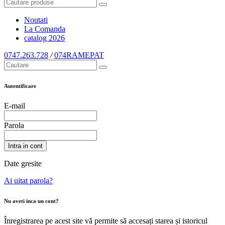
Noutati
La Comanda
catalog
2026
0747.263.728
/
074RAMEPAT
Autentificare
E-mail
Parola
Intra in cont
Date gresite
Ai uitat parola?
Nu aveti inca un cont?
Înregistrarea pe acest site vă permite să accesați starea și istoricul