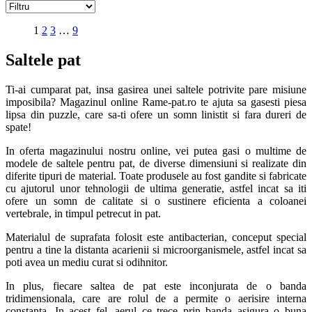
1
2
3
…
9
Saltele pat
Ti-ai cumparat pat, insa gasirea unei saltele potrivite pare misiune
imposibila? Magazinul online Rame-pat.ro te ajuta sa gasesti piesa
lipsa din puzzle, care sa-ti ofere un somn linistit si fara dureri de
spate!
In oferta magazinului nostru online, vei putea gasi o multime de
modele de saltele pentru pat, de diverse dimensiuni si realizate din
diferite tipuri de material. Toate produsele au fost gandite si fabricate
cu ajutorul unor tehnologii de ultima generatie, astfel incat sa iti
ofere un somn de calitate si o sustinere eficienta a coloanei
vertebrale, in timpul petrecut in pat.
Materialul de suprafata folosit este antibacterian, conceput special
pentru a tine la distanta acarienii si microorganismele, astfel incat sa
poti avea un mediu curat si odihnitor.
In plus, fiecare saltea de pat este inconjurata de o banda
tridimensionala, care are rolul de a permite o aerisire interna
constanta. In acest fel, aerul ce trece prin banda asigura o buna