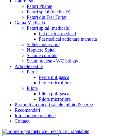
Cadre Pat
Paturi Pliante
Paturi spital (medicale)
Paturi din Fier Forjat
Gama Medicala
Paturi spital (medicale)
Pat electric medical
Pat medical actionare manuala
Saltele antiescare
Noptiere Spital
Scaune cu rotile
Scaun toaleta - WC bolnavi
Articole textile
Perne
Perne puf gasca
Perne microfibra
Pilote
Pilota puf gasca
Pilota microfibra
Promotii / reduceri saltele, pilote & perne
Recomandari
Info somiere metalice
Contact