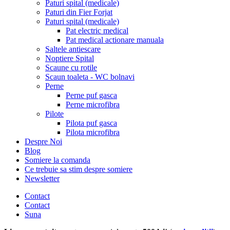
Paturi spital (medicale)
Paturi din Fier Forjat
Paturi spital (medicale)
Pat electric medical
Pat medical actionare manuala
Saltele antiescare
Noptiere Spital
Scaune cu rotile
Scaun toaleta - WC bolnavi
Perne
Perne puf gasca
Perne microfibra
Pilote
Pilota puf gasca
Pilota microfibra
Despre Noi
Blog
Somiere la comanda
Ce trebuie sa stim despre somiere
Newsletter
Contact
Contact
Suna