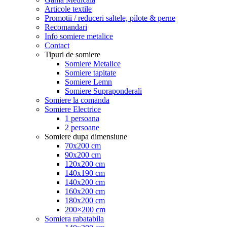
Articole textile
Promotii / reduceri saltele, pilote & perne
Recomandari
Info somiere metalice
Contact
Tipuri de somiere
Somiere Metalice
Somiere tapitate
Somiere Lemn
Somiere Supraponderali
Somiere la comanda
Somiere Electrice
1 persoana
2 persoane
Somiere dupa dimensiune
70x200 cm
90x200 cm
120x200 cm
140x190 cm
140x200 cm
160x200 cm
180x200 cm
200×200 cm
Somiera rabatabila