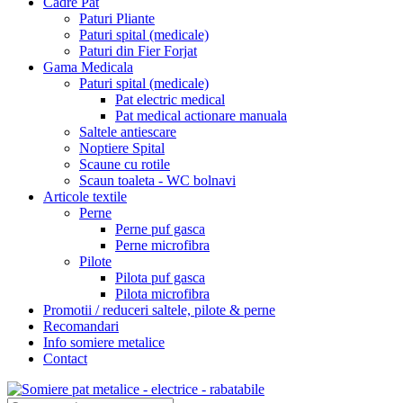
Cadre Pat
Paturi Pliante
Paturi spital (medicale)
Paturi din Fier Forjat
Gama Medicala
Paturi spital (medicale)
Pat electric medical
Pat medical actionare manuala
Saltele antiescare
Noptiere Spital
Scaune cu rotile
Scaun toaleta - WC bolnavi
Articole textile
Perne
Perne puf gasca
Perne microfibra
Pilote
Pilota puf gasca
Pilota microfibra
Promotii / reduceri saltele, pilote & perne
Recomandari
Info somiere metalice
Contact