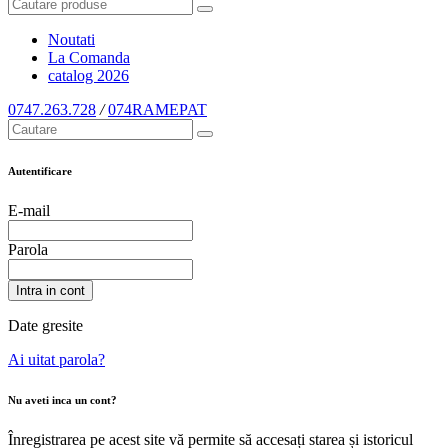
Noutati
La Comanda
catalog
2026
0747.263.728
/
074RAMEPAT
Autentificare
E-mail
Parola
Intra in cont
Date gresite
Ai uitat parola?
Nu aveti inca un cont?
Înregistrarea pe acest site vă permite să accesați starea și istoricul