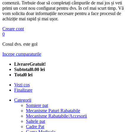
comenzii. Trebuie doar să completați câmpurile de mai jos și veti
primi un cont nou configurat pentru dvs. în cel mai scurt timp. Vă
vom solicita doar informațiile necesare pentru a face procesul de
achiziție mai rapid și mai ușor.
Creare cont
0
Cosul dvs. este gol
Incepe cumparaturile
Livrare
Gratuit!
Subtotal
0.00 lei
Total
0 lei
Vezi cos
Finalizare
Categorii
Somiere pat
Mecanisme Paturi Rabatabile
Mecanisme Rabatabile/Accesorii
Saltele pat
Cadre Pat
Gama Medicala