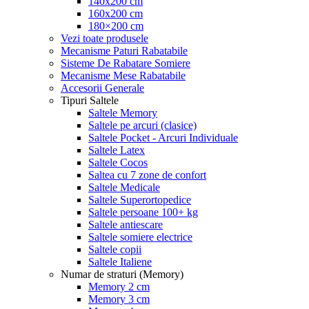
140x200 cm
160x200 cm
180×200 cm
Vezi toate produsele
Mecanisme Paturi Rabatabile
Sisteme De Rabatare Somiere
Mecanisme Mese Rabatabile
Accesorii Generale
Tipuri Saltele
Saltele Memory
Saltele pe arcuri (clasice)
Saltele Pocket - Arcuri Individuale
Saltele Latex
Saltele Cocos
Saltea cu 7 zone de confort
Saltele Medicale
Saltele Superortopedice
Saltele persoane 100+ kg
Saltele antiescare
Saltele somiere electrice
Saltele copii
Saltele Italiene
Numar de straturi (Memory)
Memory 2 cm
Memory 3 cm