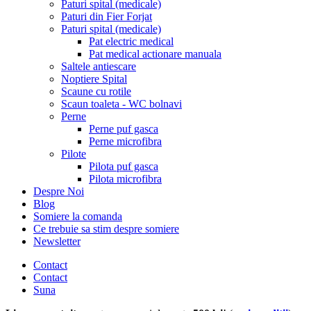
Paturi spital (medicale)
Paturi din Fier Forjat
Paturi spital (medicale)
Pat electric medical
Pat medical actionare manuala
Saltele antiescare
Noptiere Spital
Scaune cu rotile
Scaun toaleta - WC bolnavi
Perne
Perne puf gasca
Perne microfibra
Pilote
Pilota puf gasca
Pilota microfibra
Despre Noi
Blog
Somiere la comanda
Ce trebuie sa stim despre somiere
Newsletter
Contact
Contact
Suna