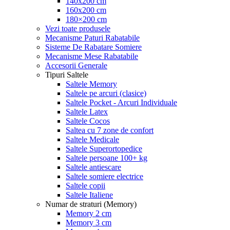
140x200 cm
160x200 cm
180×200 cm
Vezi toate produsele
Mecanisme Paturi Rabatabile
Sisteme De Rabatare Somiere
Mecanisme Mese Rabatabile
Accesorii Generale
Tipuri Saltele
Saltele Memory
Saltele pe arcuri (clasice)
Saltele Pocket - Arcuri Individuale
Saltele Latex
Saltele Cocos
Saltea cu 7 zone de confort
Saltele Medicale
Saltele Superortopedice
Saltele persoane 100+ kg
Saltele antiescare
Saltele somiere electrice
Saltele copii
Saltele Italiene
Numar de straturi (Memory)
Memory 2 cm
Memory 3 cm