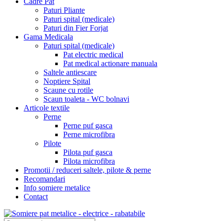
Cadre Pat
Paturi Pliante
Paturi spital (medicale)
Paturi din Fier Forjat
Gama Medicala
Paturi spital (medicale)
Pat electric medical
Pat medical actionare manuala
Saltele antiescare
Noptiere Spital
Scaune cu rotile
Scaun toaleta - WC bolnavi
Articole textile
Perne
Perne puf gasca
Perne microfibra
Pilote
Pilota puf gasca
Pilota microfibra
Promotii / reduceri saltele, pilote & perne
Recomandari
Info somiere metalice
Contact