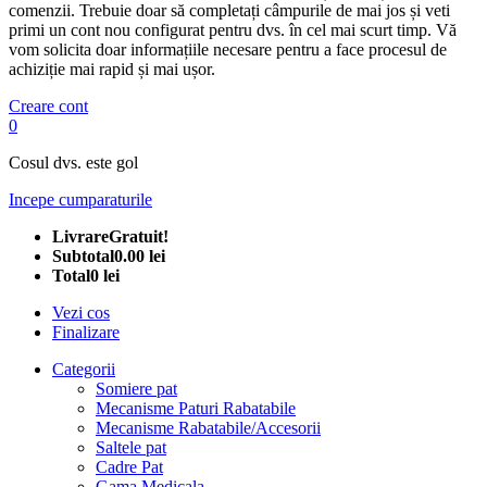
comenzii. Trebuie doar să completați câmpurile de mai jos și veti
primi un cont nou configurat pentru dvs. în cel mai scurt timp. Vă
vom solicita doar informațiile necesare pentru a face procesul de
achiziție mai rapid și mai ușor.
Creare cont
0
Cosul dvs. este gol
Incepe cumparaturile
Livrare
Gratuit!
Subtotal
0.00 lei
Total
0 lei
Vezi cos
Finalizare
Categorii
Somiere pat
Mecanisme Paturi Rabatabile
Mecanisme Rabatabile/Accesorii
Saltele pat
Cadre Pat
Gama Medicala