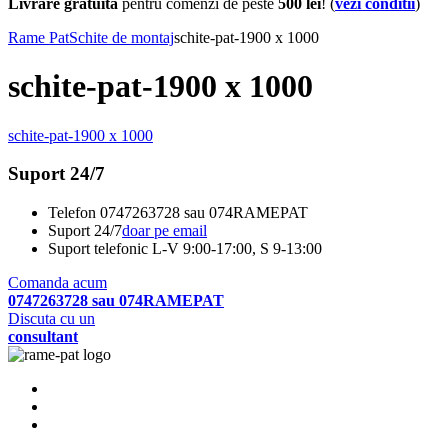
Livrare gratuita
pentru comenzi de peste
500 lei
! (
vezi conditii
)
Rame Pat
Schite de montaj
schite-pat-1900 x 1000
schite-pat-1900 x 1000
schite-pat-1900 x 1000
Suport 24/7
Telefon
0747263728 sau 074RAMEPAT
Suport 24/7
doar pe email
Suport telefonic
L-V 9:00-17:00, S 9-13:00
Comanda acum
0747263728 sau 074RAMEPAT
Discuta cu un
consultant