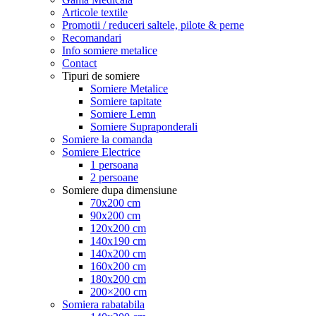
Articole textile
Promotii / reduceri saltele, pilote & perne
Recomandari
Info somiere metalice
Contact
Tipuri de somiere
Somiere Metalice
Somiere tapitate
Somiere Lemn
Somiere Supraponderali
Somiere la comanda
Somiere Electrice
1 persoana
2 persoane
Somiere dupa dimensiune
70x200 cm
90x200 cm
120x200 cm
140x190 cm
140x200 cm
160x200 cm
180x200 cm
200×200 cm
Somiera rabatabila