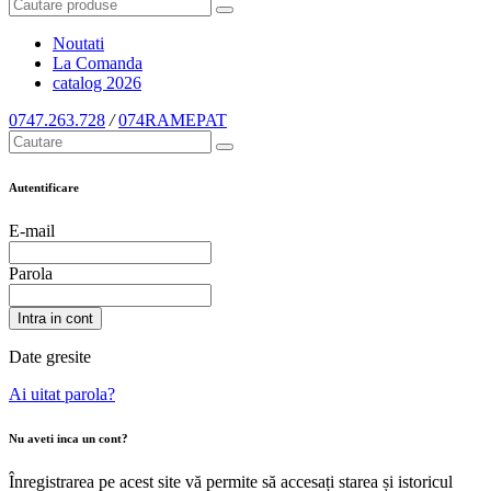
Noutati
La Comanda
catalog
2026
0747.263.728
/
074RAMEPAT
Autentificare
E-mail
Parola
Intra in cont
Date gresite
Ai uitat parola?
Nu aveti inca un cont?
Înregistrarea pe acest site vă permite să accesați starea și istoricul