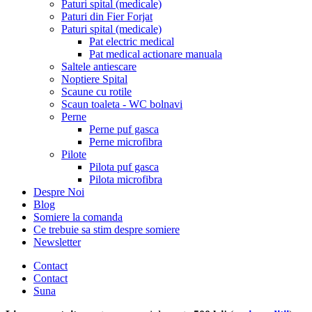
Paturi spital (medicale)
Paturi din Fier Forjat
Paturi spital (medicale)
Pat electric medical
Pat medical actionare manuala
Saltele antiescare
Noptiere Spital
Scaune cu rotile
Scaun toaleta - WC bolnavi
Perne
Perne puf gasca
Perne microfibra
Pilote
Pilota puf gasca
Pilota microfibra
Despre Noi
Blog
Somiere la comanda
Ce trebuie sa stim despre somiere
Newsletter
Contact
Contact
Suna