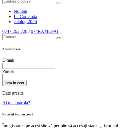
Noutati
La Comanda
catalog
2026
0747.263.728
/
074RAMEPAT
Autentificare
E-mail
Parola
Intra in cont
Date gresite
Ai uitat parola?
Nu aveti inca un cont?
Înregistrarea pe acest site vă permite să accesați starea și istoricul