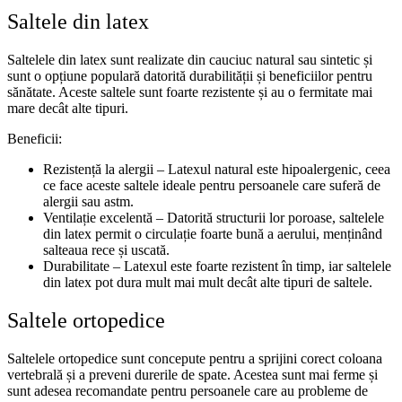
Saltele din latex
Saltelele din latex sunt realizate din cauciuc natural sau sintetic și
sunt o opțiune populară datorită durabilității și beneficiilor pentru
sănătate. Aceste saltele sunt foarte rezistente și au o fermitate mai
mare decât alte tipuri.
Beneficii:
Rezistență la alergii – Latexul natural este hipoalergenic, ceea
ce face aceste saltele ideale pentru persoanele care suferă de
alergii sau astm.
Ventilație excelentă – Datorită structurii lor poroase, saltelele
din latex permit o circulație foarte bună a aerului, menținând
salteaua rece și uscată.
Durabilitate – Latexul este foarte rezistent în timp, iar saltelele
din latex pot dura mult mai mult decât alte tipuri de saltele.
Saltele ortopedice
Saltelele ortopedice sunt concepute pentru a sprijini corect coloana
vertebrală și a preveni durerile de spate. Acestea sunt mai ferme și
sunt adesea recomandate pentru persoanele care au probleme de