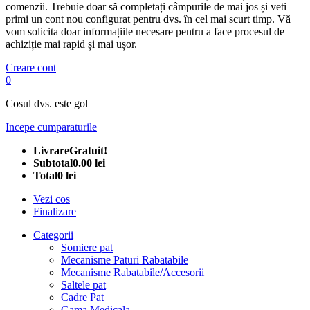
comenzii. Trebuie doar să completați câmpurile de mai jos și veti
primi un cont nou configurat pentru dvs. în cel mai scurt timp. Vă
vom solicita doar informațiile necesare pentru a face procesul de
achiziție mai rapid și mai ușor.
Creare cont
0
Cosul dvs. este gol
Incepe cumparaturile
Livrare
Gratuit!
Subtotal
0.00 lei
Total
0 lei
Vezi cos
Finalizare
Categorii
Somiere pat
Mecanisme Paturi Rabatabile
Mecanisme Rabatabile/Accesorii
Saltele pat
Cadre Pat
Gama Medicala