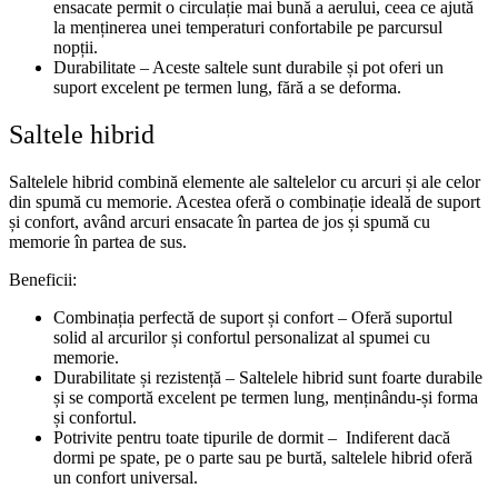
ensacate permit o circulație mai bună a aerului, ceea ce ajută
la menținerea unei temperaturi confortabile pe parcursul
nopții.
Durabilitate – Aceste saltele sunt durabile și pot oferi un
suport excelent pe termen lung, fără a se deforma.
Saltele hibrid
Saltelele hibrid combină elemente ale saltelelor cu arcuri și ale celor
din spumă cu memorie. Acestea oferă o combinație ideală de suport
și confort, având arcuri ensacate în partea de jos și spumă cu
memorie în partea de sus.
Beneficii:
Combinația perfectă de suport și confort – Oferă suportul
solid al arcurilor și confortul personalizat al spumei cu
memorie.
Durabilitate și rezistență – Saltelele hibrid sunt foarte durabile
și se comportă excelent pe termen lung, menținându-și forma
și confortul.
Potrivite pentru toate tipurile de dormit – Indiferent dacă
dormi pe spate, pe o parte sau pe burtă, saltelele hibrid oferă
un confort universal.