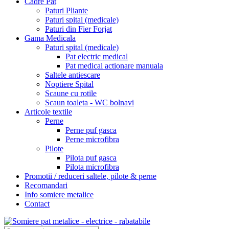
Cadre Pat
Paturi Pliante
Paturi spital (medicale)
Paturi din Fier Forjat
Gama Medicala
Paturi spital (medicale)
Pat electric medical
Pat medical actionare manuala
Saltele antiescare
Noptiere Spital
Scaune cu rotile
Scaun toaleta - WC bolnavi
Articole textile
Perne
Perne puf gasca
Perne microfibra
Pilote
Pilota puf gasca
Pilota microfibra
Promotii / reduceri saltele, pilote & perne
Recomandari
Info somiere metalice
Contact