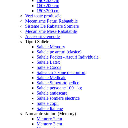
140x200 cm
160x200 cm
180×200 cm
Vezi toate produsele
Mecanisme Paturi Rabatabile
Sisteme De Rabatare Somiere
Mecanisme Mese Rabatabile
Accesorii Generale
Tipuri Saltele
Saltele Memory
Saltele pe arcuri (clasice)
Saltele Pocket - Arcuri Individuale
Saltele Latex
Saltele Cocos
Saltea cu 7 zone de confort
Saltele Medicale
Saltele Superortopedice
Saltele persoane 100+ kg
Saltele antiescare
Saltele somiere electrice
Saltele copii
Saltele Italiene
Numar de straturi (Memory)
Memory 2 cm
Memory 3 cm