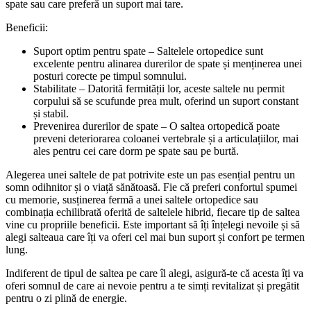
spate sau care preferă un suport mai tare.
Beneficii:
Suport optim pentru spate – Saltelele ortopedice sunt
excelente pentru alinarea durerilor de spate și menținerea unei
posturi corecte pe timpul somnului.
Stabilitate – Datorită fermității lor, aceste saltele nu permit
corpului să se scufunde prea mult, oferind un suport constant
și stabil.
Prevenirea durerilor de spate – O saltea ortopedică poate
preveni deteriorarea coloanei vertebrale și a articulațiilor, mai
ales pentru cei care dorm pe spate sau pe burtă.
Alegerea unei saltele de pat potrivite este un pas esențial pentru un
somn odihnitor și o viață sănătoasă. Fie că preferi confortul spumei
cu memorie, susținerea fermă a unei saltele ortopedice sau
combinația echilibrată oferită de saltelele hibrid, fiecare tip de saltea
vine cu propriile beneficii. Este important să îți înțelegi nevoile și să
alegi salteaua care îți va oferi cel mai bun suport și confort pe termen
lung.
Indiferent de tipul de saltea pe care îl alegi, asigură-te că acesta îți va
oferi somnul de care ai nevoie pentru a te simți revitalizat și pregătit
pentru o zi plină de energie.