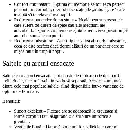
Confort îmbunătățit – Spuma cu memorie se mulează perfect
pe conturul corpului, oferind o senzație de „îmbrățișare” care
te ajută să te relaxezi mai rapid.
Reducerea punctelor de presiune – Ideală pentru persoanele
care suferă de dureri de spate sau alte afecțiuni ale
articulațiilor, spuma cu memorie ajută la reducerea presiunii pe
anumite zone ale corpului.
Reducerea mișcărilor – Acest tip de saltea absoarbe mișcările,
ceea ce este perfect dacă dormi alături de un partener care se
mișcă mult în timpul nopții.
Saltele cu arcuri ensacate
Saltelele cu arcuri ensacate sunt construite dintr-o serie de arcuri
individuale, fiecare învelit într-o husă separată. Acestea sunt unele
dintre cele mai populare saltele, fiind disponibile într-o varietate de
opțiuni de fermitate.
Beneficii:
Suport excelent – Fiecare arc se adaptează la greutatea și
forma corpului tău, asigurând o distribuire uniformă a
greutății.
Ventilație bună – Datorită structurii lor, saltelele cu arcuri