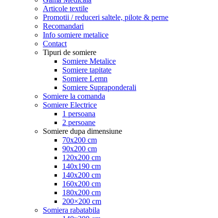
Articole textile
Promotii / reduceri saltele, pilote & perne
Recomandari
Info somiere metalice
Contact
Tipuri de somiere
Somiere Metalice
Somiere tapitate
Somiere Lemn
Somiere Supraponderali
Somiere la comanda
Somiere Electrice
1 persoana
2 persoane
Somiere dupa dimensiune
70x200 cm
90x200 cm
120x200 cm
140x190 cm
140x200 cm
160x200 cm
180x200 cm
200×200 cm
Somiera rabatabila