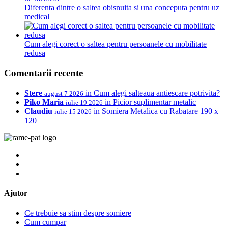
Diferenta dintre o saltea obisnuita si una conceputa pentru uz
medical
Cum alegi corect o saltea pentru persoanele cu mobilitate
redusa
Comentarii recente
Stere
in
Cum alegi salteaua antiescare potrivita?
august 7 2026
Piko Maria
in
Picior suplimentar metalic
iulie 19 2026
Claudiu
in
Somiera Metalica cu Rabatare 190 x
iulie 15 2026
120
Ajutor
Ce trebuie sa stim despre somiere
Cum cumpar