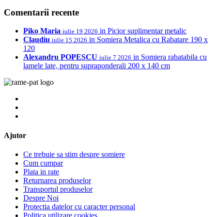
Comentarii recente
Piko Maria
in
Picior suplimentar metalic
iulie 19 2026
Claudiu
in
Somiera Metalica cu Rabatare 190 x
iulie 15 2026
120
Alexandru POPESCU
in
Somiera rabatabila cu
iulie 7 2026
lamele late, pentru supraponderali 200 x 140 cm
Ajutor
Ce trebuie sa stim despre somiere
Cum cumpar
Plata in rate
Returnarea produselor
Transportul produselor
Despre Noi
Protectia datelor cu caracter personal
Politica utilizare cookies