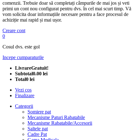
comenzii. Trebuie doar să completați câmpurile de mai jos și veti
primi un cont nou configurat pentru dvs. în cel mai scurt timp. Vă
vom solicita doar informațiile necesare pentru a face procesul de
achiziție mai rapid și mai ușor.
Creare cont
0
Cosul dvs. este gol
Incepe cumparaturile
Livrare
Gratuit!
Subtotal
0.00 lei
Total
0 lei
Vezi cos
Finalizare
Categorii
Somiere pat
Mecanisme Paturi Rabatabile
Mecanisme Rabatabile/Accesorii
Saltele pat
Cadre Pat
Gama Medicala