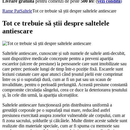
Livrare gratuita
pentru comenzi de peste
500 lei
! (
vezi conditii
)
Rame Pat
Saltele
Tot ce trebuie să știi despre saltelele antiescare
Tot ce trebuie să știi despre saltelele
antiescare
Saltelele antiescare, cunoscute și sub numele de saltele anti-decubit,
sunt dispozitive medicale concepute pentru a preveni apariția
escarelor (ulcere de presiune) la persoanele care sunt imobilizate sau
care petrec perioade lungi de timp într-o poziție fixă. Escarele sunt
leziuni cutanate care apar atunci când țesutul pielii este comprimat
între os și o suprafață dură, cum ar fi un pat sau un scaun de
invaliditate, pentru o perioadă prelungită. Această presiune constantă
compromite circulația sângelui, ceea ce duce la deteriorarea țesutului
și, în cele din urmă, la apariția ulcerațiilor.
Saltelele antiescare funcționează prin distribuirea uniformă a
greutății corporale pe o suprafață mai mare, reducând astfel
presiunea exercitată asupra zonelor vulnerabile ale corpului, cum ar
fi zona sacrului, șoldurile și călcâiele. Multe dintre aceste saltele sunt
realizate din materiale speciale, cum ar fi spuma cu memorie sau