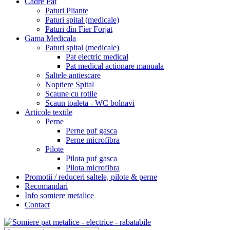
Cadre Pat
Paturi Pliante
Paturi spital (medicale)
Paturi din Fier Forjat
Gama Medicala
Paturi spital (medicale)
Pat electric medical
Pat medical actionare manuala
Saltele antiescare
Noptiere Spital
Scaune cu rotile
Scaun toaleta - WC bolnavi
Articole textile
Perne
Perne puf gasca
Perne microfibra
Pilote
Pilota puf gasca
Pilota microfibra
Promotii / reduceri saltele, pilote & perne
Recomandari
Info somiere metalice
Contact