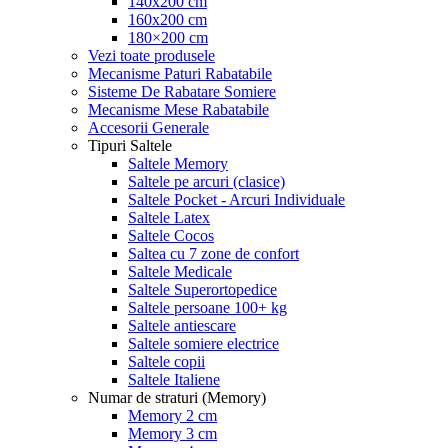
140x200 cm
160x200 cm
180×200 cm
Vezi toate produsele
Mecanisme Paturi Rabatabile
Sisteme De Rabatare Somiere
Mecanisme Mese Rabatabile
Accesorii Generale
Tipuri Saltele
Saltele Memory
Saltele pe arcuri (clasice)
Saltele Pocket - Arcuri Individuale
Saltele Latex
Saltele Cocos
Saltea cu 7 zone de confort
Saltele Medicale
Saltele Superortopedice
Saltele persoane 100+ kg
Saltele antiescare
Saltele somiere electrice
Saltele copii
Saltele Italiene
Numar de straturi (Memory)
Memory 2 cm
Memory 3 cm