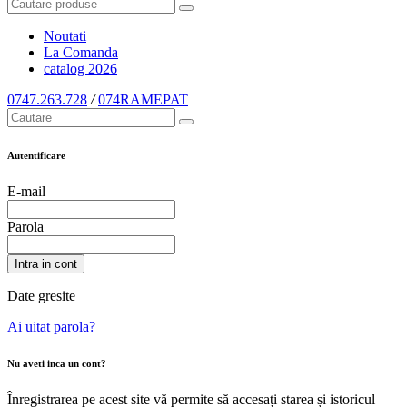
Noutati
La Comanda
catalog
2026
0747.263.728
/
074RAMEPAT
Autentificare
E-mail
Parola
Intra in cont
Date gresite
Ai uitat parola?
Nu aveti inca un cont?
Înregistrarea pe acest site vă permite să accesați starea și istoricul