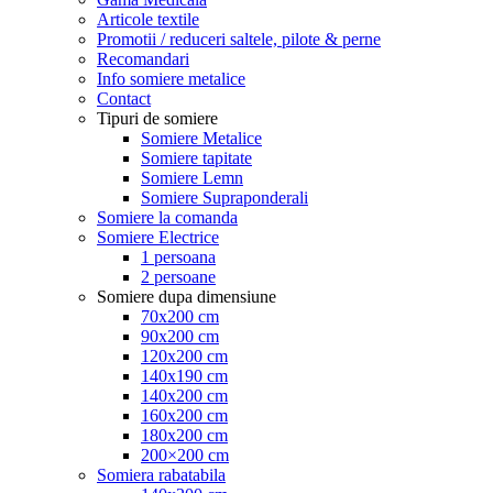
Articole textile
Promotii / reduceri saltele, pilote & perne
Recomandari
Info somiere metalice
Contact
Tipuri de somiere
Somiere Metalice
Somiere tapitate
Somiere Lemn
Somiere Supraponderali
Somiere la comanda
Somiere Electrice
1 persoana
2 persoane
Somiere dupa dimensiune
70x200 cm
90x200 cm
120x200 cm
140x190 cm
140x200 cm
160x200 cm
180x200 cm
200×200 cm
Somiera rabatabila