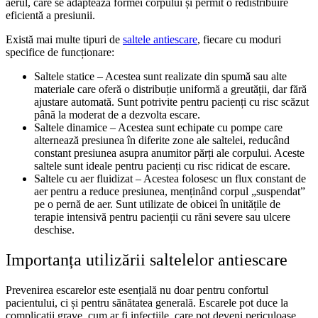
aerul, care se adaptează formei corpului și permit o redistribuire
eficientă a presiunii.
Există mai multe tipuri de
saltele antiescare
, fiecare cu moduri
specifice de funcționare:
Saltele statice – Acestea sunt realizate din spumă sau alte
materiale care oferă o distribuție uniformă a greutății, dar fără
ajustare automată. Sunt potrivite pentru pacienți cu risc scăzut
până la moderat de a dezvolta escare.
Saltele dinamice – Acestea sunt echipate cu pompe care
alternează presiunea în diferite zone ale saltelei, reducând
constant presiunea asupra anumitor părți ale corpului. Aceste
saltele sunt ideale pentru pacienți cu risc ridicat de escare.
Saltele cu aer fluidizat – Acestea folosesc un flux constant de
aer pentru a reduce presiunea, menținând corpul „suspendat”
pe o pernă de aer. Sunt utilizate de obicei în unitățile de
terapie intensivă pentru pacienții cu răni severe sau ulcere
deschise.
Importanța utilizării saltelelor antiescare
Prevenirea escarelor este esențială nu doar pentru confortul
pacientului, ci și pentru sănătatea generală. Escarele pot duce la
complicații grave, cum ar fi infecțiile, care pot deveni periculoase