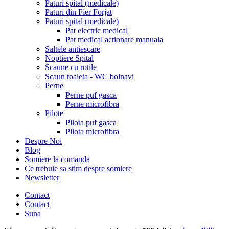
Paturi spital (medicale)
Paturi din Fier Forjat
Paturi spital (medicale)
Pat electric medical
Pat medical actionare manuala
Saltele antiescare
Noptiere Spital
Scaune cu rotile
Scaun toaleta - WC bolnavi
Perne
Perne puf gasca
Perne microfibra
Pilote
Pilota puf gasca
Pilota microfibra
Despre Noi
Blog
Somiere la comanda
Ce trebuie sa stim despre somiere
Newsletter
Contact
Contact
Suna