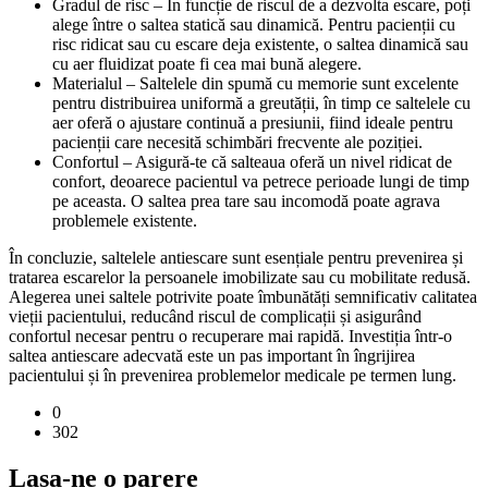
Gradul de risc – În funcție de riscul de a dezvolta escare, poți
alege între o saltea statică sau dinamică. Pentru pacienții cu
risc ridicat sau cu escare deja existente, o saltea dinamică sau
cu aer fluidizat poate fi cea mai bună alegere.
Materialul – Saltelele din spumă cu memorie sunt excelente
pentru distribuirea uniformă a greutății, în timp ce saltelele cu
aer oferă o ajustare continuă a presiunii, fiind ideale pentru
pacienții care necesită schimbări frecvente ale poziției.
Confortul – Asigură-te că salteaua oferă un nivel ridicat de
confort, deoarece pacientul va petrece perioade lungi de timp
pe aceasta. O saltea prea tare sau incomodă poate agrava
problemele existente.
În concluzie, saltelele antiescare sunt esențiale pentru prevenirea și
tratarea escarelor la persoanele imobilizate sau cu mobilitate redusă.
Alegerea unei saltele potrivite poate îmbunătăți semnificativ calitatea
vieții pacientului, reducând riscul de complicații și asigurând
confortul necesar pentru o recuperare mai rapidă. Investiția într-o
saltea antiescare adecvată este un pas important în îngrijirea
pacientului și în prevenirea problemelor medicale pe termen lung.
0
302
Lasa-ne o parere