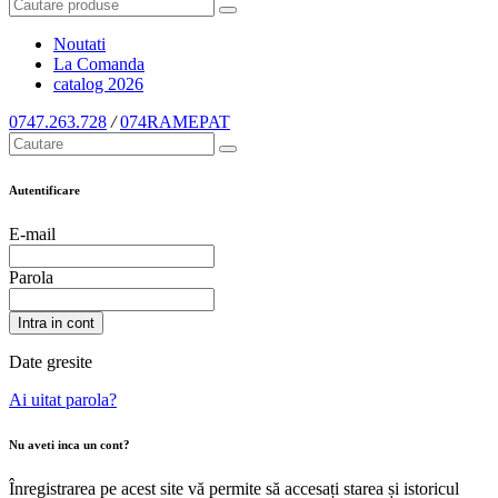
Noutati
La Comanda
catalog
2026
0747.263.728
/
074RAMEPAT
Autentificare
E-mail
Parola
Intra in cont
Date gresite
Ai uitat parola?
Nu aveti inca un cont?
Înregistrarea pe acest site vă permite să accesați starea și istoricul