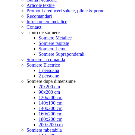
Articole textile
Promotii / reduceri saltele, pilote & perne
Recomandari
Info somiere metalice
Contact
Tipuri de somiere
Somiere Metalice
Somiere tapitate
Somiere Lemn
Somiere Supraponderali
Somiere la comanda
Somiere Electrice
1 persoana
2 persoane
Somiere dupa dimensiune
70x200 cm
90x200 cm
120x200 cm
140x190 cm
140x200 cm
160x200 cm
180x200 cm
200×200 cm
Somiera rabatabila