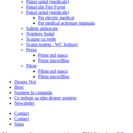
Paturi spital (medicale)
Paturi din Fier Forjat
Paturi spital (medicale)
Pat electric medical
Pat medical actionare manuala
Saltele antiescare
Noptiere Spital
Scaune cu rotile
Scaun toaleta - WC bolnavi
Perne
Perne puf gasca
Perne microfibra
Pilote
Pilota puf gasca
Pilota microfibra
Despre Noi
Blog
Somiere la comanda
Ce trebuie sa stim despre somiere
Newsletter
Contact
Contact
Suna