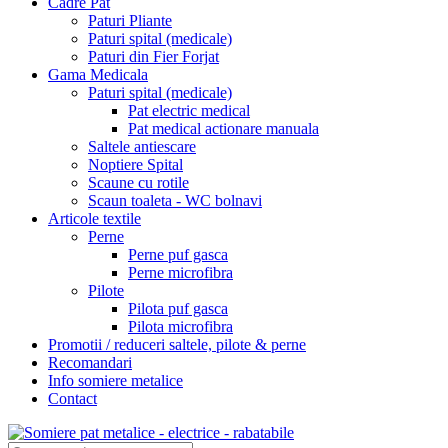
Cadre Pat
Paturi Pliante
Paturi spital (medicale)
Paturi din Fier Forjat
Gama Medicala
Paturi spital (medicale)
Pat electric medical
Pat medical actionare manuala
Saltele antiescare
Noptiere Spital
Scaune cu rotile
Scaun toaleta - WC bolnavi
Articole textile
Perne
Perne puf gasca
Perne microfibra
Pilote
Pilota puf gasca
Pilota microfibra
Promotii / reduceri saltele, pilote & perne
Recomandari
Info somiere metalice
Contact