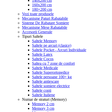
140x200 cm
160x200 cm
180×200 cm
Vezi toate produsele
Mecanisme Paturi Rabatabile
Sisteme De Rabatare Somiere
Mecanisme Mese Rabatabile
Accesorii Generale
Tipuri Saltele
Saltele Memory
Saltele pe arcuri (clasice)
Saltele Pocket - Arcuri Individuale
Saltele Latex
Saltele Cocos
Saltea cu 7 zone de confort
Saltele Medicale
Saltele Superortopedice
Saltele persoane 100+ kg
Saltele antiescare
Saltele somiere electrice
Saltele copii
Saltele Italiene
Numar de straturi (Memory)
Memory 2 cm
Memory 3 cm