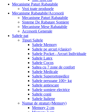
Mecanisme Paturi Rabatabile
Vezi toate produsele
Mecanisme Rabatabile/Accesorii
Mecanisme Paturi Rabatabile
Sisteme De Rabatare Somiere
Mecanisme Mese Rabatabile
Accesorii Generale
Saltele pat
Tipuri Saltele
Saltele Memory
Saltele pe arcuri (clasice)
Saltele Pocket - Arcuri Individuale
Saltele Latex
Saltele Cocos
Saltea cu 7 zone de confort
Saltele Medicale
Saltele Superortopedice
Saltele persoane 100+ kg
Saltele antiescare
Saltele somiere electrice
Saltele copii
Saltele Italiene
Numar de straturi (Memory)
Memory 2 cm