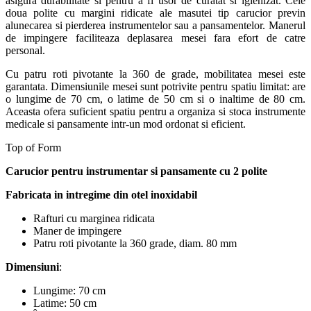
asigura durabilitate si pentru a fi usor de curatat si igienizat. Cele
doua polite cu margini ridicate ale masutei tip carucior previn
alunecarea si pierderea instrumentelor sau a pansamentelor. Manerul
de impingere faciliteaza deplasarea mesei fara efort de catre
personal.
Cu patru roti pivotante la 360 de grade, mobilitatea mesei este
garantata. Dimensiunile mesei sunt potrivite pentru spatiu limitat: are
o lungime de 70 cm, o latime de 50 cm si o inaltime de 80 cm.
Aceasta ofera suficient spatiu pentru a organiza si stoca instrumente
medicale si pansamente intr-un mod ordonat si eficient.
Top of Form
Carucior pentru instrumentar si pansamente cu 2 polite
Fabricata in intregime din otel inoxidabil
Rafturi cu marginea ridicata
Maner de impingere
Patru roti pivotante la 360 grade, diam. 80 mm
Dimensiuni
:
Lungime: 70 cm
Latime: 50 cm