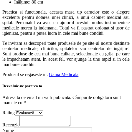
Înălțime: 80 cm
Practica si functionala, aceasta masa tip carucior este o alegere
excelenta pentru dotarea unei clinici, a unui cabinet medical sau
spital. Personalul va avea cu ajutorul acestui produs instrumentele
medicale mereu la indemana. Totul va fi pastrat ordonat si usor de
igienizat, pentru a putea lucra in cele mai bune conditii.
Te invitam sa descoperi toate produsele de pe site-ul nostru destinate
centrelor medicale, clinicilor, spitalelor sau centrelor de ingrijire!
Sunt produse de cea mai buna calitate, selectionate cu grija, pe care
le impachetam atent. In acest fel, vor ajunge la tine rapid si in cele
mai bune conditii.
Produsul se regaseste in:
Gama Medicala
,
Dezvaluie-ne parerea ta
Adresa ta de email nu va fi publicată.
Câmpurile obligatorii sunt
marcate cu
*
Rating
Recenzie
Nume