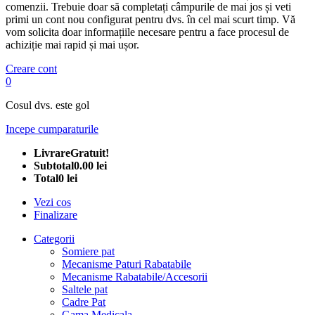
comenzii. Trebuie doar să completați câmpurile de mai jos și veti
primi un cont nou configurat pentru dvs. în cel mai scurt timp. Vă
vom solicita doar informațiile necesare pentru a face procesul de
achiziție mai rapid și mai ușor.
Creare cont
0
Cosul dvs. este gol
Incepe cumparaturile
Livrare
Gratuit!
Subtotal
0.00 lei
Total
0 lei
Vezi cos
Finalizare
Categorii
Somiere pat
Mecanisme Paturi Rabatabile
Mecanisme Rabatabile/Accesorii
Saltele pat
Cadre Pat
Gama Medicala