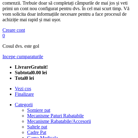
comenzii. Trebuie doar să completați câmpurile de mai jos și veti
primi un cont nou configurat pentru dvs. în cel mai scurt timp. Vă
vom solicita doar informațiile necesare pentru a face procesul de
achiziție mai rapid și mai ușor.
Creare cont
0
Cosul dvs. este gol
Incepe cumparaturile
Livrare
Gratuit!
Subtotal
0.00 lei
Total
0 lei
Vezi cos
Finalizare
Categorii
Somiere pat
Mecanisme Paturi Rabatabile
Mecanisme Rabatabile/Accesorii
Saltele pat
Cadre Pat
Gama Medicala