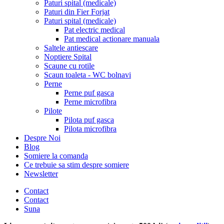
Paturi spital (medicale)
Paturi din Fier Forjat
Paturi spital (medicale)
Pat electric medical
Pat medical actionare manuala
Saltele antiescare
Noptiere Spital
Scaune cu rotile
Scaun toaleta - WC bolnavi
Perne
Perne puf gasca
Perne microfibra
Pilote
Pilota puf gasca
Pilota microfibra
Despre Noi
Blog
Somiere la comanda
Ce trebuie sa stim despre somiere
Newsletter
Contact
Contact
Suna