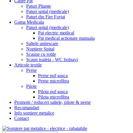
Cadre Pat
Paturi Pliante
Paturi spital (medicale)
Paturi din Fier Forjat
Gama Medicala
Paturi spital (medicale)
Pat electric medical
Pat medical actionare manuala
Saltele antiescare
Noptiere Spital
Scaune cu rotile
Scaun toaleta - WC bolnavi
Articole textile
Perne
Perne puf gasca
Perne microfibra
Pilote
Pilota puf gasca
Pilota microfibra
Promotii / reduceri saltele, pilote & perne
Recomandari
Info somiere metalice
Contact