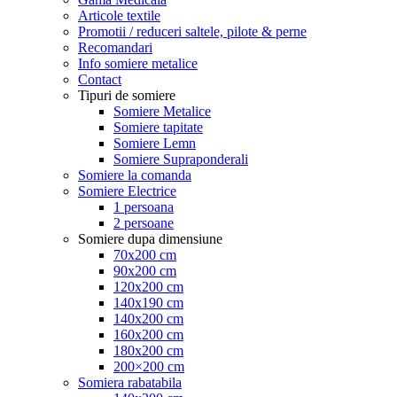
Articole textile
Promotii / reduceri saltele, pilote & perne
Recomandari
Info somiere metalice
Contact
Tipuri de somiere
Somiere Metalice
Somiere tapitate
Somiere Lemn
Somiere Supraponderali
Somiere la comanda
Somiere Electrice
1 persoana
2 persoane
Somiere dupa dimensiune
70x200 cm
90x200 cm
120x200 cm
140x190 cm
140x200 cm
160x200 cm
180x200 cm
200×200 cm
Somiera rabatabila