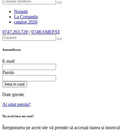
Noutati
La Comanda
catalog
2026
0747.263.728
/
074RAMEPAT
Autentificare
E-mail
Parola
Intra in cont
Date gresite
Ai uitat parola?
Nu aveti inca un cont?
Înregistrarea pe acest site vă permite să accesați starea și istoricul