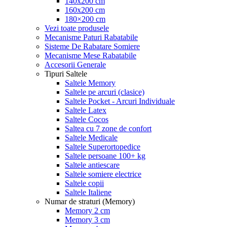
140x200 cm
160x200 cm
180×200 cm
Vezi toate produsele
Mecanisme Paturi Rabatabile
Sisteme De Rabatare Somiere
Mecanisme Mese Rabatabile
Accesorii Generale
Tipuri Saltele
Saltele Memory
Saltele pe arcuri (clasice)
Saltele Pocket - Arcuri Individuale
Saltele Latex
Saltele Cocos
Saltea cu 7 zone de confort
Saltele Medicale
Saltele Superortopedice
Saltele persoane 100+ kg
Saltele antiescare
Saltele somiere electrice
Saltele copii
Saltele Italiene
Numar de straturi (Memory)
Memory 2 cm
Memory 3 cm