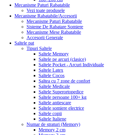
Mecanisme Paturi Rabatabile
Vezi toate produsele
Mecanisme Rabatabile/Accesorii
Mecanisme Paturi Rabatabile
Sisteme De Rabatare Somiere
Mecanisme Mese Rabatabile
Accesorii Generale
Saltele pat
Tipuri Saltele
Saltele Memory
Saltele pe arcuri (clasice)
Saltele Pocket - Arcuri Individuale
Saltele Latex
Saltele Cocos
Saltea cu 7 zone de confort
Saltele Medicale
Saltele Superortopedice
Saltele persoane 100+ kg
Saltele antiescare
Saltele somiere electrice
Saltele copii
Saltele Italiene
Numar de straturi (Memory)
Memory 2 cm