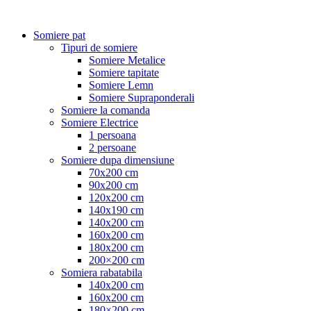
Somiere pat
Tipuri de somiere
Somiere Metalice
Somiere tapitate
Somiere Lemn
Somiere Supraponderali
Somiere la comanda
Somiere Electrice
1 persoana
2 persoane
Somiere dupa dimensiune
70x200 cm
90x200 cm
120x200 cm
140x190 cm
140x200 cm
160x200 cm
180x200 cm
200×200 cm
Somiera rabatabila
140x200 cm
160x200 cm
180×200 cm