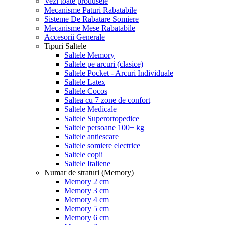
Vezi toate produsele
Mecanisme Paturi Rabatabile
Sisteme De Rabatare Somiere
Mecanisme Mese Rabatabile
Accesorii Generale
Tipuri Saltele
Saltele Memory
Saltele pe arcuri (clasice)
Saltele Pocket - Arcuri Individuale
Saltele Latex
Saltele Cocos
Saltea cu 7 zone de confort
Saltele Medicale
Saltele Superortopedice
Saltele persoane 100+ kg
Saltele antiescare
Saltele somiere electrice
Saltele copii
Saltele Italiene
Numar de straturi (Memory)
Memory 2 cm
Memory 3 cm
Memory 4 cm
Memory 5 cm
Memory 6 cm