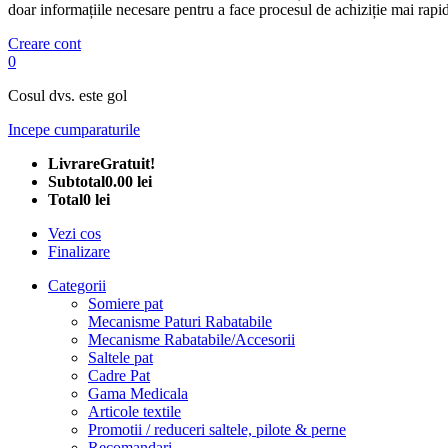
doar informațiile necesare pentru a face procesul de achiziție mai rapid
Creare cont
0
Cosul dvs. este gol
Incepe cumparaturile
Livrare
Gratuit!
Subtotal
0.00 lei
Total
0 lei
Vezi cos
Finalizare
Categorii
Somiere pat
Mecanisme Paturi Rabatabile
Mecanisme Rabatabile/Accesorii
Saltele pat
Cadre Pat
Gama Medicala
Articole textile
Promotii / reduceri saltele, pilote & perne
Recomandari