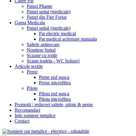
Cadre Pat
Paturi Pliante
Paturi spital (medicale)
Paturi din Fier Forjat
Gama Medicala
Paturi spital (medicale)
Pat electric medical
Pat medical actionare manuala
Saltele antiescare
Noptiere Spital
Scaune cu rotile
Scaun toaleta - WC bolnavi
Articole textile
Perne
Perne puf gasca
Perne microfibra
Pilote
Pilota puf gasca
Pilota microfibra
Promotii / reduceri saltele, pilote & perne
Recomandari
Info somiere metalice
Contact