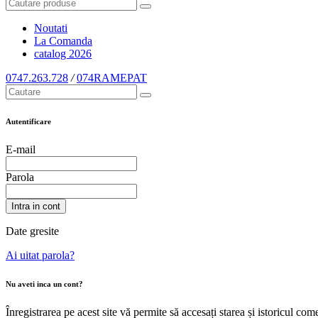
Noutati
La Comanda
catalog
2026
0747.263.728
/
074RAMEPAT
Autentificare
E-mail
Parola
Intra in cont
Date gresite
Ai uitat parola?
Nu aveti inca un cont?
Înregistrarea pe acest site vă permite să accesați starea și istoricul c