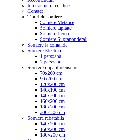
Info somiere metalice
Contact
Tipuri de somiere
Somiere Metalice
Somiere tapitate
Somiere Lemn
Somiere Supraponderali
Somiere la comanda
Somiere Electrice
1 persoana
2 persoane
Somiere dupa dimensiune
70x200 cm
90x200 cm
120x200 cm
140x190 cm
140x200 cm
160x200 cm
180x200 cm
200×200 cm
Somiera rabatabila
140x200 cm
160x200 cm
180×200 cm