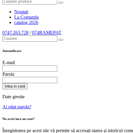
Noutati
La Comanda
catalog
2026
0747.263.728
/
074RAMEPAT
Autentificare
E-mail
Parola
Intra in cont
Date gresite
Ai uitat parola?
Nu aveti inca un cont?
Înregistrarea pe acest site vă permite să accesați starea și istoricul c