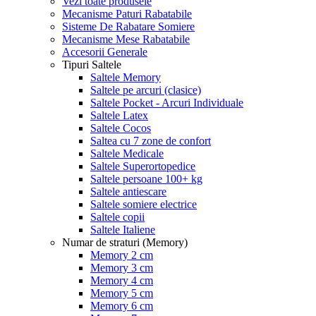
Vezi toate produsele
Mecanisme Paturi Rabatabile
Sisteme De Rabatare Somiere
Mecanisme Mese Rabatabile
Accesorii Generale
Tipuri Saltele
Saltele Memory
Saltele pe arcuri (clasice)
Saltele Pocket - Arcuri Individuale
Saltele Latex
Saltele Cocos
Saltea cu 7 zone de confort
Saltele Medicale
Saltele Superortopedice
Saltele persoane 100+ kg
Saltele antiescare
Saltele somiere electrice
Saltele copii
Saltele Italiene
Numar de straturi (Memory)
Memory 2 cm
Memory 3 cm
Memory 4 cm
Memory 5 cm
Memory 6 cm