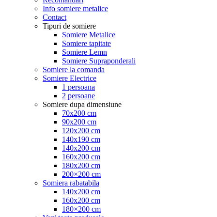
Info somiere metalice
Contact
Tipuri de somiere
Somiere Metalice
Somiere tapitate
Somiere Lemn
Somiere Supraponderali
Somiere la comanda
Somiere Electrice
1 persoana
2 persoane
Somiere dupa dimensiune
70x200 cm
90x200 cm
120x200 cm
140x190 cm
140x200 cm
160x200 cm
180x200 cm
200×200 cm
Somiera rabatabila
140x200 cm
160x200 cm
180×200 cm