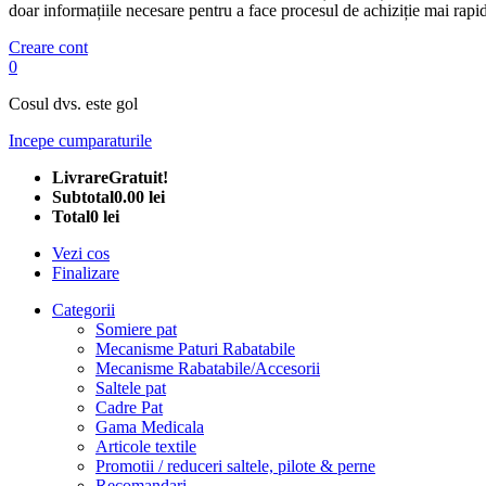
doar informațiile necesare pentru a face procesul de achiziție mai rapid
Creare cont
0
Cosul dvs. este gol
Incepe cumparaturile
Livrare
Gratuit!
Subtotal
0.00 lei
Total
0 lei
Vezi cos
Finalizare
Categorii
Somiere pat
Mecanisme Paturi Rabatabile
Mecanisme Rabatabile/Accesorii
Saltele pat
Cadre Pat
Gama Medicala
Articole textile
Promotii / reduceri saltele, pilote & perne
Recomandari