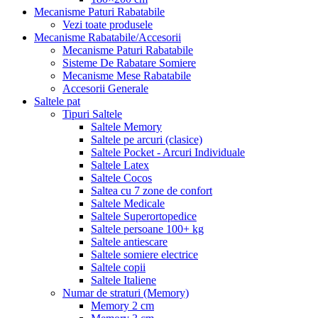
Mecanisme Paturi Rabatabile
Vezi toate produsele
Mecanisme Rabatabile/Accesorii
Mecanisme Paturi Rabatabile
Sisteme De Rabatare Somiere
Mecanisme Mese Rabatabile
Accesorii Generale
Saltele pat
Tipuri Saltele
Saltele Memory
Saltele pe arcuri (clasice)
Saltele Pocket - Arcuri Individuale
Saltele Latex
Saltele Cocos
Saltea cu 7 zone de confort
Saltele Medicale
Saltele Superortopedice
Saltele persoane 100+ kg
Saltele antiescare
Saltele somiere electrice
Saltele copii
Saltele Italiene
Numar de straturi (Memory)
Memory 2 cm