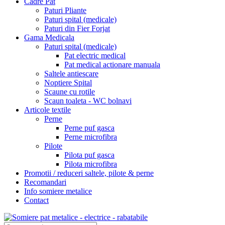
Cadre Pat
Paturi Pliante
Paturi spital (medicale)
Paturi din Fier Forjat
Gama Medicala
Paturi spital (medicale)
Pat electric medical
Pat medical actionare manuala
Saltele antiescare
Noptiere Spital
Scaune cu rotile
Scaun toaleta - WC bolnavi
Articole textile
Perne
Perne puf gasca
Perne microfibra
Pilote
Pilota puf gasca
Pilota microfibra
Promotii / reduceri saltele, pilote & perne
Recomandari
Info somiere metalice
Contact