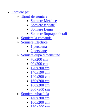
Somiere pat
Tipuri de somiere
Somiere Metalice
Somiere tapitate
Somiere Lemn
Somiere Supraponderali
Somiere la comanda
Somiere Electrice
1 persoana
2 persoane
Somiere dupa dimensiune
70x200 cm
90x200 cm
120x200 cm
140x190 cm
140x200 cm
160x200 cm
180x200 cm
200×200 cm
Somiera rabatabila
140x200 cm
160x200 cm
180×200 cm