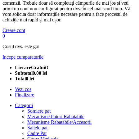
comenzii. Trebuie doar să completați câmpurile de mai jos și veti
primi un cont nou configurat pentru dvs. în cel mai scurt timp. Vă
vom solicita doar informațiile necesare pentru a face procesul de
achiziție mai rapid și mai ușor.
Creare cont
0
Cosul dvs. este gol
Incepe cumparaturile
Livrare
Gratuit!
Subtotal
0.00 lei
Total
0 lei
Vezi cos
Finalizare
Categorii
Somiere pat
Mecanisme Paturi Rabatabile
Mecanisme Rabatabile/Accesorii
Saltele pat
Cadre Pat
Gama Medicala