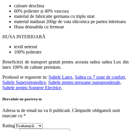
culoare deschisa
60% poliester și 40% vascoza
material de fabricatie germana cu triplu strat
material matlasat 200gr de vata siliconica pe partea interioara
Husa detasabila cu fermoar
HUSA INTERIOARĂ
textil netesut
100% poliester
Beneficiezi de transport gratuit pentru aceasta saltea saltea Lux din
latex 100% de calitate premium.
Produsul se regaseste in:
Saltele Latex
,
Saltea cu 7 zone de confort
,
Saltele Superortopedice
,
Saltele pentru persoane supraponderale
,
Saltele pentru Somiere Electrice
,
Dezvaluie-ne parerea ta
Adresa ta de email nu va fi publicată.
Câmpurile obligatorii sunt
marcate cu
*
Rating