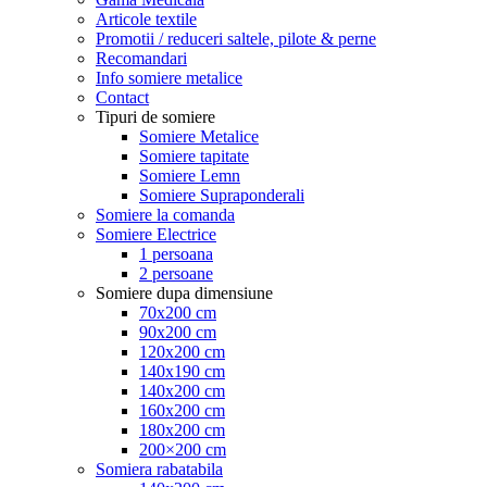
Articole textile
Promotii / reduceri saltele, pilote & perne
Recomandari
Info somiere metalice
Contact
Tipuri de somiere
Somiere Metalice
Somiere tapitate
Somiere Lemn
Somiere Supraponderali
Somiere la comanda
Somiere Electrice
1 persoana
2 persoane
Somiere dupa dimensiune
70x200 cm
90x200 cm
120x200 cm
140x190 cm
140x200 cm
160x200 cm
180x200 cm
200×200 cm
Somiera rabatabila