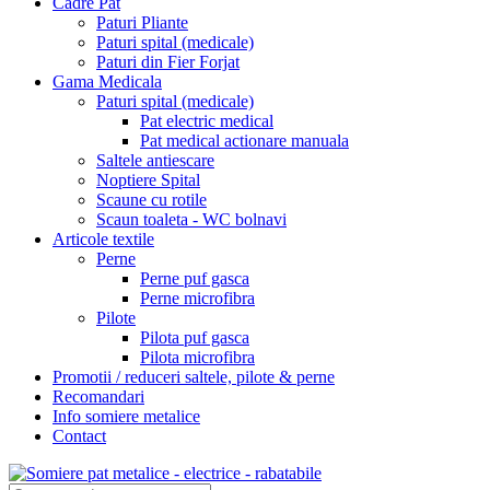
Cadre Pat
Paturi Pliante
Paturi spital (medicale)
Paturi din Fier Forjat
Gama Medicala
Paturi spital (medicale)
Pat electric medical
Pat medical actionare manuala
Saltele antiescare
Noptiere Spital
Scaune cu rotile
Scaun toaleta - WC bolnavi
Articole textile
Perne
Perne puf gasca
Perne microfibra
Pilote
Pilota puf gasca
Pilota microfibra
Promotii / reduceri saltele, pilote & perne
Recomandari
Info somiere metalice
Contact