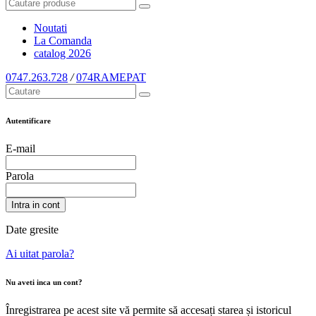
Noutati
La Comanda
catalog
2026
0747.263.728
/
074RAMEPAT
Autentificare
E-mail
Parola
Intra in cont
Date gresite
Ai uitat parola?
Nu aveti inca un cont?
Înregistrarea pe acest site vă permite să accesați starea și istoricul