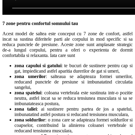
7 zone pentru confortul somnului tau
Acest model de saltea este conceput cu 7 zone de confort, astfel
incat sa sustina diferitele parti ale corpului in mod specific si sa
reduca punctele de presiune. Aceste zone sunt amplasate strategic
de-a lungul corpului, pentru a oferi o experienta de dormit
confortabila si relaxanta. Iata care sunt
zona capului si gatului
: te bucuri de sustinere pentru cap si
gat, impiedicand astfel aparitia durerilor de gat si umeri,
zona umerilor
: salteaua se adapteaza formei umerilor,
reducand punctele de presiune si imbunatatind circulatia
sangelui,
zona spatelui
: coloana vertebrala este sustinuta intr-o pozitie
neutra, astfel incat sa se reduca tensiunea musculara si sa se
imbunatateasca postura,
zona taliei
: ai sustinere pentru partea de jos a spatelui,
imbunatatind astfel postura si reducand tensiunea musculara,
zona soldurilor
: o zona care se adapteaza formei soldurilor si
coapselor, contribuind la alinierea coloanei vertebrale si
reducand tensiunea musculara,