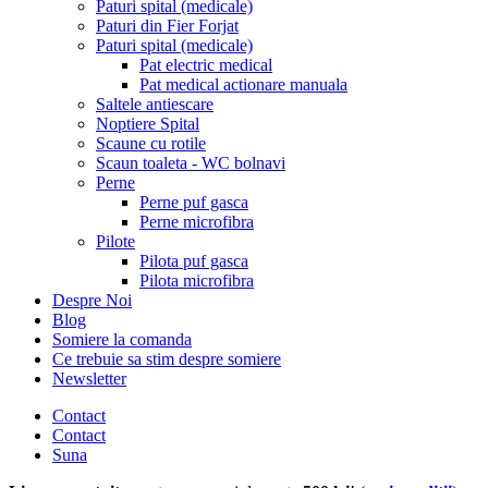
Paturi spital (medicale)
Paturi din Fier Forjat
Paturi spital (medicale)
Pat electric medical
Pat medical actionare manuala
Saltele antiescare
Noptiere Spital
Scaune cu rotile
Scaun toaleta - WC bolnavi
Perne
Perne puf gasca
Perne microfibra
Pilote
Pilota puf gasca
Pilota microfibra
Despre Noi
Blog
Somiere la comanda
Ce trebuie sa stim despre somiere
Newsletter
Contact
Contact
Suna