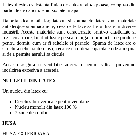
Latexul este o substanta fluida de culoare alb-laptoasa, compusa din
particule de cauciuc emulsionate in apa.
Datorita alcalinitatii lor, latexul si spuma de latex sunt materiale
antialergice si antiacariene, ceea ce le face sa fie utilizate in diverse
industrii. Aceste materiale sunt caracterizate printr-o elasticitate si
rezistenta mare, fiind utilizate pe scara larga in productia de produse
pentru dormit, cum ar fi saltelele si pernele. Spuma de latex are o
structura celulara deschisa, ceea ce ii confera capacitatea de a respira
si de a permite aerului sa circule.
Aceasta asigura o ventilatie adecvata pentru saltea, prevenind
incalzirea excesiva a acesteia.
NUCLEUL DIN LATEX
Un nucleu din latex cu:
Deschizaturi verticale pentru ventilatie
Nucleu monolit din latex 100 %
7 zone de confort
HUSA
HUSA EXTERIOARA