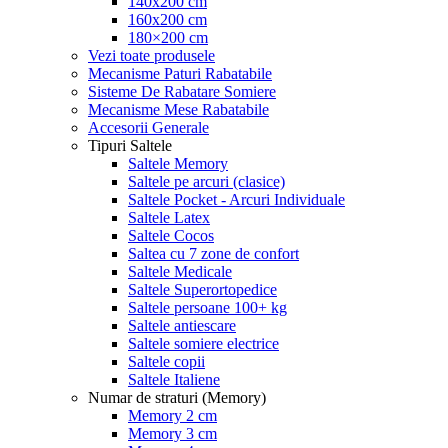
140x200 cm
160x200 cm
180×200 cm
Vezi toate produsele
Mecanisme Paturi Rabatabile
Sisteme De Rabatare Somiere
Mecanisme Mese Rabatabile
Accesorii Generale
Tipuri Saltele
Saltele Memory
Saltele pe arcuri (clasice)
Saltele Pocket - Arcuri Individuale
Saltele Latex
Saltele Cocos
Saltea cu 7 zone de confort
Saltele Medicale
Saltele Superortopedice
Saltele persoane 100+ kg
Saltele antiescare
Saltele somiere electrice
Saltele copii
Saltele Italiene
Numar de straturi (Memory)
Memory 2 cm
Memory 3 cm