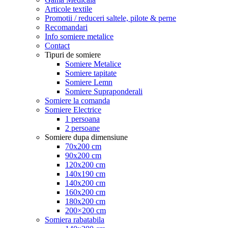
Articole textile
Promotii / reduceri saltele, pilote & perne
Recomandari
Info somiere metalice
Contact
Tipuri de somiere
Somiere Metalice
Somiere tapitate
Somiere Lemn
Somiere Supraponderali
Somiere la comanda
Somiere Electrice
1 persoana
2 persoane
Somiere dupa dimensiune
70x200 cm
90x200 cm
120x200 cm
140x190 cm
140x200 cm
160x200 cm
180x200 cm
200×200 cm
Somiera rabatabila