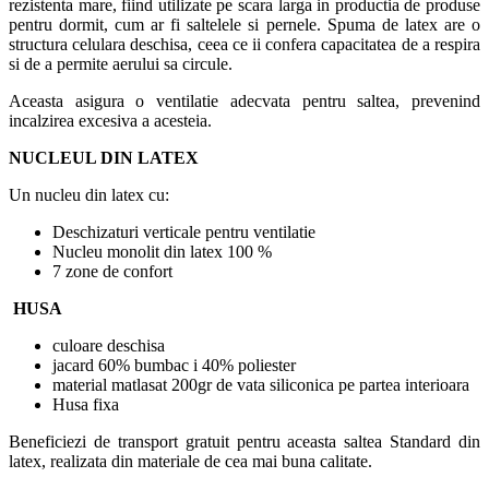
rezistenta mare, fiind utilizate pe scara larga in productia de produse
pentru dormit, cum ar fi saltelele si pernele. Spuma de latex are o
structura celulara deschisa, ceea ce ii confera capacitatea de a respira
si de a permite aerului sa circule.
Aceasta asigura o ventilatie adecvata pentru saltea, prevenind
incalzirea excesiva a acesteia.
NUCLEUL DIN LATEX
Un nucleu din latex cu:
Deschizaturi verticale pentru ventilatie
Nucleu monolit din latex 100 %
7 zone de confort
HUSA
culoare deschisa
jacard 60% bumbac i 40% poliester
material matlasat 200gr de vata siliconica pe partea interioara
Husa fixa
Beneficiezi de transport gratuit pentru aceasta saltea Standard din
latex, realizata din materiale de cea mai buna calitate.