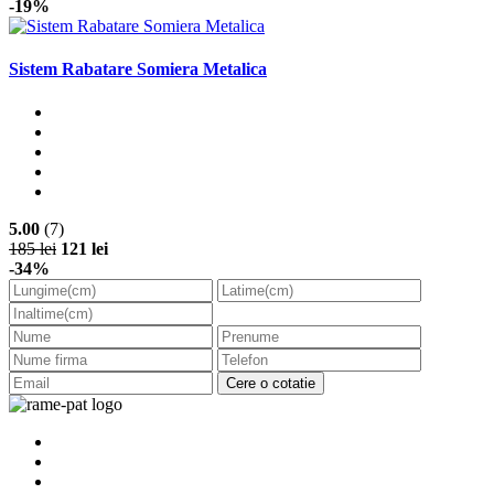
-19%
Sistem Rabatare Somiera Metalica
5.00
(7)
185 lei
121 lei
-34%
Cere o cotatie