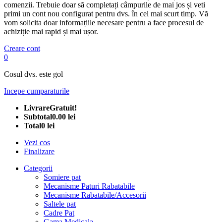
comenzii. Trebuie doar să completați câmpurile de mai jos și veti
primi un cont nou configurat pentru dvs. în cel mai scurt timp. Vă
vom solicita doar informațiile necesare pentru a face procesul de
achiziție mai rapid și mai ușor.
Creare cont
0
Cosul dvs. este gol
Incepe cumparaturile
Livrare
Gratuit!
Subtotal
0.00 lei
Total
0 lei
Vezi cos
Finalizare
Categorii
Somiere pat
Mecanisme Paturi Rabatabile
Mecanisme Rabatabile/Accesorii
Saltele pat
Cadre Pat
Gama Medicala