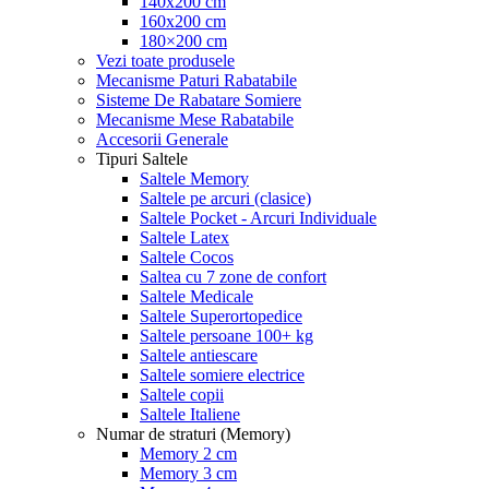
140x200 cm
160x200 cm
180×200 cm
Vezi toate produsele
Mecanisme Paturi Rabatabile
Sisteme De Rabatare Somiere
Mecanisme Mese Rabatabile
Accesorii Generale
Tipuri Saltele
Saltele Memory
Saltele pe arcuri (clasice)
Saltele Pocket - Arcuri Individuale
Saltele Latex
Saltele Cocos
Saltea cu 7 zone de confort
Saltele Medicale
Saltele Superortopedice
Saltele persoane 100+ kg
Saltele antiescare
Saltele somiere electrice
Saltele copii
Saltele Italiene
Numar de straturi (Memory)
Memory 2 cm
Memory 3 cm