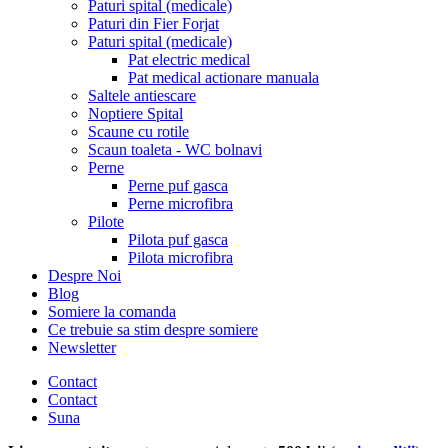
Paturi spital (medicale)
Paturi din Fier Forjat
Paturi spital (medicale)
Pat electric medical
Pat medical actionare manuala
Saltele antiescare
Noptiere Spital
Scaune cu rotile
Scaun toaleta - WC bolnavi
Perne
Perne puf gasca
Perne microfibra
Pilote
Pilota puf gasca
Pilota microfibra
Despre Noi
Blog
Somiere la comanda
Ce trebuie sa stim despre somiere
Newsletter
Contact
Contact
Suna