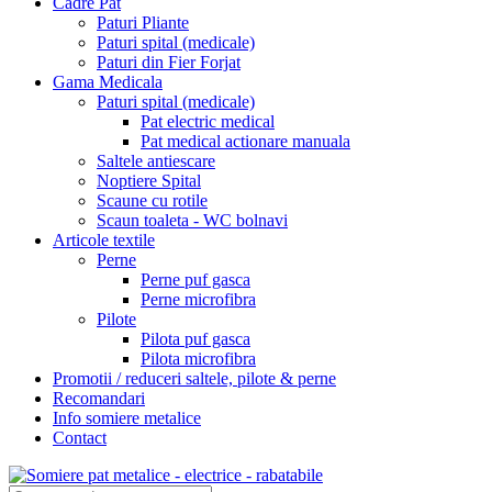
Cadre Pat
Paturi Pliante
Paturi spital (medicale)
Paturi din Fier Forjat
Gama Medicala
Paturi spital (medicale)
Pat electric medical
Pat medical actionare manuala
Saltele antiescare
Noptiere Spital
Scaune cu rotile
Scaun toaleta - WC bolnavi
Articole textile
Perne
Perne puf gasca
Perne microfibra
Pilote
Pilota puf gasca
Pilota microfibra
Promotii / reduceri saltele, pilote & perne
Recomandari
Info somiere metalice
Contact