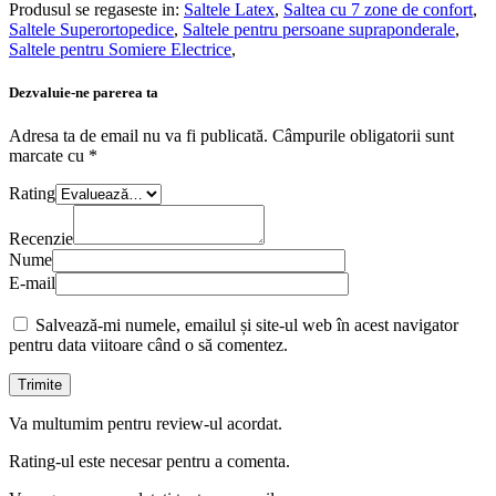
Produsul se regaseste in:
Saltele Latex
,
Saltea cu 7 zone de confort
,
Saltele Superortopedice
,
Saltele pentru persoane supraponderale
,
Saltele pentru Somiere Electrice
,
Dezvaluie-ne parerea ta
Adresa ta de email nu va fi publicată.
Câmpurile obligatorii sunt
marcate cu
*
Rating
Recenzie
Nume
E-mail
Salvează-mi numele, emailul și site-ul web în acest navigator
pentru data viitoare când o să comentez.
Va multumim pentru review-ul acordat.
Rating-ul este necesar pentru a comenta.