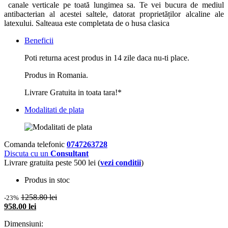
canale verticale pe toată lungimea sa. Te vei bucura de mediul
antibacterian al acestei saltele, datorat proprietăților alcaline ale
latexului. Salteaua este completata de o husa clasica
Beneficii
Poti returna acest produs in 14 zile daca nu-ti place.
Produs in Romania.
Livrare Gratuita in toata tara!*
Modalitati de plata
Comanda telefonic
0747263728
Discuta cu un
Consultant
Livrare gratuita peste 500 lei (
vezi conditii
)
Produs in stoc
1258.80 lei
-23%
958.00 lei
Dimensiuni: