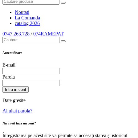
Noutati
La Comanda
catalog
2026
0747.263.728
/
074RAMEPAT
Autentificare
E-mail
Parola
Intra in cont
Date gresite
Ai uitat parola?
Nu aveti inca un cont?
Înregistrarea pe acest site vă permite să accesați starea și istoricul