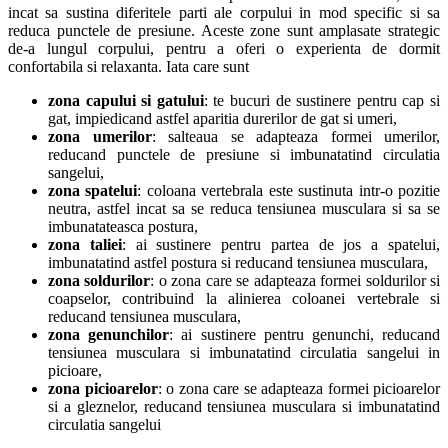
incat sa sustina diferitele parti ale corpului in mod specific si sa
reduca punctele de presiune. Aceste zone sunt amplasate strategic
de-a lungul corpului, pentru a oferi o experienta de dormit
confortabila si relaxanta. Iata care sunt
zona capului si gatului
: te bucuri de sustinere pentru cap si
gat, impiedicand astfel aparitia durerilor de gat si umeri,
zona umerilor
: salteaua se adapteaza formei umerilor,
reducand punctele de presiune si imbunatatind circulatia
sangelui,
zona spatelui
: coloana vertebrala este sustinuta intr-o pozitie
neutra, astfel incat sa se reduca tensiunea musculara si sa se
imbunatateasca postura,
zona taliei
: ai sustinere pentru partea de jos a spatelui,
imbunatatind astfel postura si reducand tensiunea musculara,
zona soldurilor
: o zona care se adapteaza formei soldurilor si
coapselor, contribuind la alinierea coloanei vertebrale si
reducand tensiunea musculara,
zona genunchilor
: ai sustinere pentru genunchi, reducand
tensiunea musculara si imbunatatind circulatia sangelui in
picioare,
zona picioarelor
: o zona care se adapteaza formei picioarelor
si a gleznelor, reducand tensiunea musculara si imbunatatind
circulatia sangelui