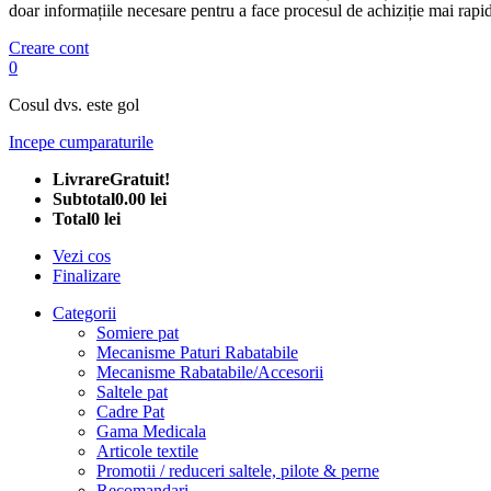
doar informațiile necesare pentru a face procesul de achiziție mai rapid
Creare cont
0
Cosul dvs. este gol
Incepe cumparaturile
Livrare
Gratuit!
Subtotal
0.00 lei
Total
0 lei
Vezi cos
Finalizare
Categorii
Somiere pat
Mecanisme Paturi Rabatabile
Mecanisme Rabatabile/Accesorii
Saltele pat
Cadre Pat
Gama Medicala
Articole textile
Promotii / reduceri saltele, pilote & perne
Recomandari