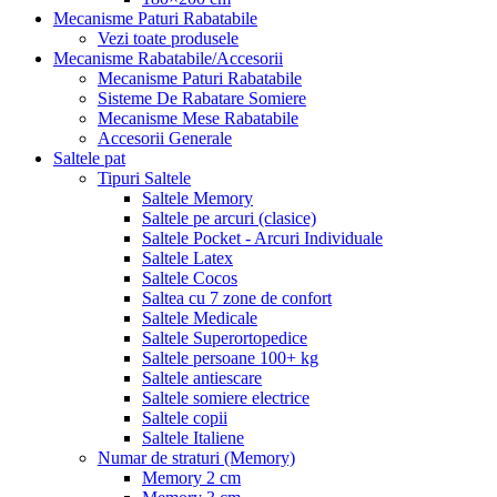
Mecanisme Paturi Rabatabile
Vezi toate produsele
Mecanisme Rabatabile/Accesorii
Mecanisme Paturi Rabatabile
Sisteme De Rabatare Somiere
Mecanisme Mese Rabatabile
Accesorii Generale
Saltele pat
Tipuri Saltele
Saltele Memory
Saltele pe arcuri (clasice)
Saltele Pocket - Arcuri Individuale
Saltele Latex
Saltele Cocos
Saltea cu 7 zone de confort
Saltele Medicale
Saltele Superortopedice
Saltele persoane 100+ kg
Saltele antiescare
Saltele somiere electrice
Saltele copii
Saltele Italiene
Numar de straturi (Memory)
Memory 2 cm