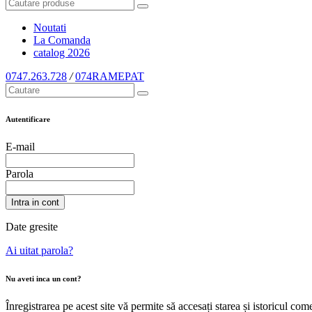
Noutati
La Comanda
catalog
2026
0747.263.728
/
074RAMEPAT
Autentificare
E-mail
Parola
Intra in cont
Date gresite
Ai uitat parola?
Nu aveti inca un cont?
Înregistrarea pe acest site vă permite să accesați starea și istoricul c