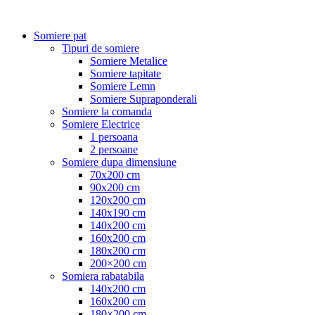
Somiere pat
Tipuri de somiere
Somiere Metalice
Somiere tapitate
Somiere Lemn
Somiere Supraponderali
Somiere la comanda
Somiere Electrice
1 persoana
2 persoane
Somiere dupa dimensiune
70x200 cm
90x200 cm
120x200 cm
140x190 cm
140x200 cm
160x200 cm
180x200 cm
200×200 cm
Somiera rabatabila
140x200 cm
160x200 cm
180×200 cm