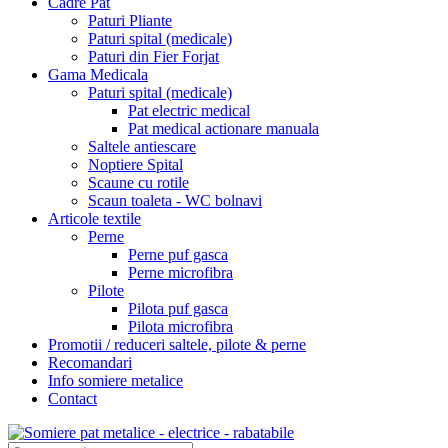
Cadre Pat
Paturi Pliante
Paturi spital (medicale)
Paturi din Fier Forjat
Gama Medicala
Paturi spital (medicale)
Pat electric medical
Pat medical actionare manuala
Saltele antiescare
Noptiere Spital
Scaune cu rotile
Scaun toaleta - WC bolnavi
Articole textile
Perne
Perne puf gasca
Perne microfibra
Pilote
Pilota puf gasca
Pilota microfibra
Promotii / reduceri saltele, pilote & perne
Recomandari
Info somiere metalice
Contact