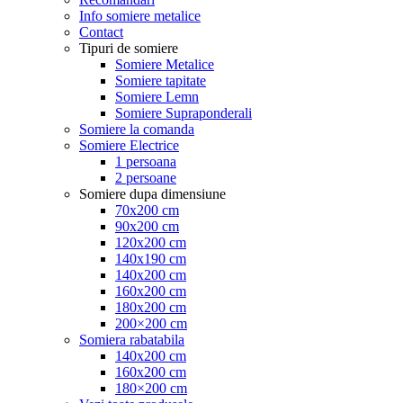
Info somiere metalice
Contact
Tipuri de somiere
Somiere Metalice
Somiere tapitate
Somiere Lemn
Somiere Supraponderali
Somiere la comanda
Somiere Electrice
1 persoana
2 persoane
Somiere dupa dimensiune
70x200 cm
90x200 cm
120x200 cm
140x190 cm
140x200 cm
160x200 cm
180x200 cm
200×200 cm
Somiera rabatabila
140x200 cm
160x200 cm
180×200 cm