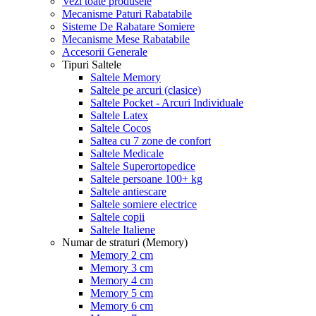
Vezi toate produsele
Mecanisme Paturi Rabatabile
Sisteme De Rabatare Somiere
Mecanisme Mese Rabatabile
Accesorii Generale
Tipuri Saltele
Saltele Memory
Saltele pe arcuri (clasice)
Saltele Pocket - Arcuri Individuale
Saltele Latex
Saltele Cocos
Saltea cu 7 zone de confort
Saltele Medicale
Saltele Superortopedice
Saltele persoane 100+ kg
Saltele antiescare
Saltele somiere electrice
Saltele copii
Saltele Italiene
Numar de straturi (Memory)
Memory 2 cm
Memory 3 cm
Memory 4 cm
Memory 5 cm
Memory 6 cm