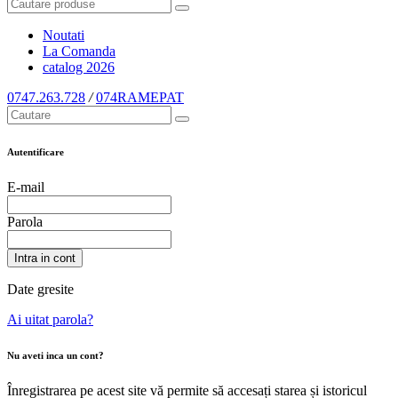
Noutati
La Comanda
catalog
2026
0747.263.728
/
074RAMEPAT
Autentificare
E-mail
Parola
Intra in cont
Date gresite
Ai uitat parola?
Nu aveti inca un cont?
Înregistrarea pe acest site vă permite să accesați starea și istoricul