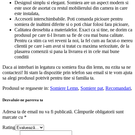
Designul simplu si elegant. Somiera are un aspect modern si
este usor de asortat cu restul mobilierului din camera in care
este instalata,
Accesorii interschimbabile. Poti comanda picioare pentru
somiera de inaltimi diferite si o poti chiar folosi fara picioare,
Calitatea deosebita a materialelor. Exact ca si tine, ne dorim ca
produsul pe care ti-l livram sa fie de cea mai buna calitate.
Pentru ca stim ca vei reveni la noi, la fel cum au facut-o mereu
clientii pe care i-am avut si tratat cu maxima seriozitate, de la
plasarea comenzii si pana la livrarea ei in cele mai bune
conditii
Daca ai intrebari in legatura cu somiera fixa din lemn, nu ezita sa ne
contactezi! Iti stam la dispozitie prin telefon sau email si te vom ajuta
sa alegi produsul potrivit pentru tine si familia ta.
Produsul se regaseste in:
Somiere Lemn
,
Somiere pat
,
Recomandari
,
Dezvaluie-ne parerea ta
Adresa ta de email nu va fi publicată.
Câmpurile obligatorii sunt
marcate cu
*
Rating