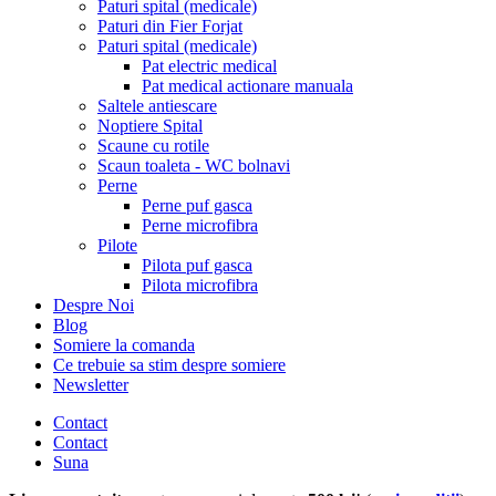
Paturi spital (medicale)
Paturi din Fier Forjat
Paturi spital (medicale)
Pat electric medical
Pat medical actionare manuala
Saltele antiescare
Noptiere Spital
Scaune cu rotile
Scaun toaleta - WC bolnavi
Perne
Perne puf gasca
Perne microfibra
Pilote
Pilota puf gasca
Pilota microfibra
Despre Noi
Blog
Somiere la comanda
Ce trebuie sa stim despre somiere
Newsletter
Contact
Contact
Suna