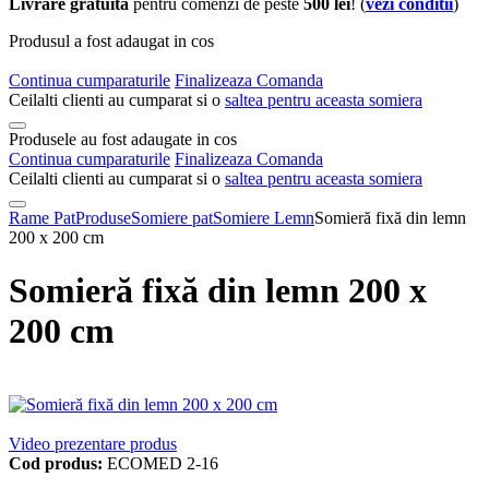
Livrare gratuita
pentru comenzi de peste
500 lei
! (
vezi conditii
)
Produsul a fost adaugat in cos
Continua cumparaturile
Finalizeaza Comanda
Ceilalti clienti au cumparat si o
saltea pentru aceasta somiera
Produsele au fost adaugate in cos
Continua cumparaturile
Finalizeaza Comanda
Ceilalti clienti au cumparat si o
saltea pentru aceasta somiera
Rame Pat
Produse
Somiere pat
Somiere Lemn
Somieră fixă din lemn
200 x 200 cm
Somieră fixă din lemn 200 x
200 cm
Video prezentare produs
Cod produs:
ECOMED 2-16