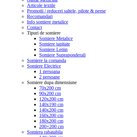
Articole textile
Promotii / reduceri saltele, pilote & perne
Recomandari
Info somiere metalice
Contact
Tipuri de somiere
Somiere Metalice
Somiere tapitate
Somiere Lemn
Somiere Supraponderali
Somiere la comanda
Somiere Electrice
1 persoana
2 persoane
Somiere dupa dimensiune
70x200 cm
90x200 cm
120x200 cm
140x190 cm
140x200 cm
160x200 cm
180x200 cm
200×200 cm
Somiera rabatabila