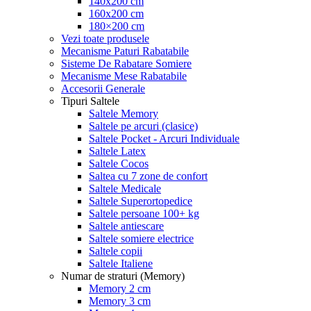
140x200 cm
160x200 cm
180×200 cm
Vezi toate produsele
Mecanisme Paturi Rabatabile
Sisteme De Rabatare Somiere
Mecanisme Mese Rabatabile
Accesorii Generale
Tipuri Saltele
Saltele Memory
Saltele pe arcuri (clasice)
Saltele Pocket - Arcuri Individuale
Saltele Latex
Saltele Cocos
Saltea cu 7 zone de confort
Saltele Medicale
Saltele Superortopedice
Saltele persoane 100+ kg
Saltele antiescare
Saltele somiere electrice
Saltele copii
Saltele Italiene
Numar de straturi (Memory)
Memory 2 cm
Memory 3 cm