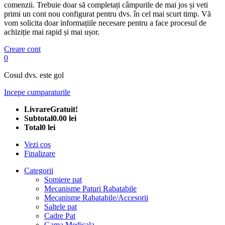
comenzii. Trebuie doar să completați câmpurile de mai jos și veti
primi un cont nou configurat pentru dvs. în cel mai scurt timp. Vă
vom solicita doar informațiile necesare pentru a face procesul de
achiziție mai rapid și mai ușor.
Creare cont
0
Cosul dvs. este gol
Incepe cumparaturile
Livrare
Gratuit!
Subtotal
0.00 lei
Total
0 lei
Vezi cos
Finalizare
Categorii
Somiere pat
Mecanisme Paturi Rabatabile
Mecanisme Rabatabile/Accesorii
Saltele pat
Cadre Pat
Gama Medicala