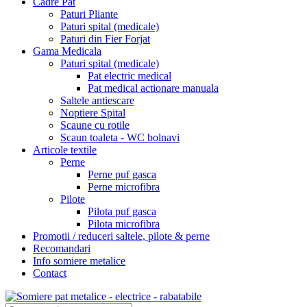
Cadre Pat
Paturi Pliante
Paturi spital (medicale)
Paturi din Fier Forjat
Gama Medicala
Paturi spital (medicale)
Pat electric medical
Pat medical actionare manuala
Saltele antiescare
Noptiere Spital
Scaune cu rotile
Scaun toaleta - WC bolnavi
Articole textile
Perne
Perne puf gasca
Perne microfibra
Pilote
Pilota puf gasca
Pilota microfibra
Promotii / reduceri saltele, pilote & perne
Recomandari
Info somiere metalice
Contact