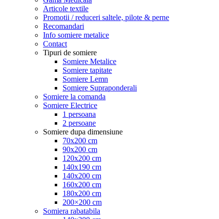
Articole textile
Promotii / reduceri saltele, pilote & perne
Recomandari
Info somiere metalice
Contact
Tipuri de somiere
Somiere Metalice
Somiere tapitate
Somiere Lemn
Somiere Supraponderali
Somiere la comanda
Somiere Electrice
1 persoana
2 persoane
Somiere dupa dimensiune
70x200 cm
90x200 cm
120x200 cm
140x190 cm
140x200 cm
160x200 cm
180x200 cm
200×200 cm
Somiera rabatabila