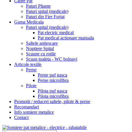
Cadre Pat
Paturi Pliante
Paturi spital (medicale)
Paturi din Fier Forjat
Gama Medicala
Paturi spital (medicale)
Pat electric medical
Pat medical actionare manuala
Saltele antiescare
Noptiere Spital
Scaune cu rotile
Scaun toaleta - WC bolnavi
Articole textile
Perne
Perne puf gasca
Perne microfibra
Pilote
Pilota puf gasca
Pilota microfibra
Promotii / reduceri saltele, pilote & perne
Recomandari
Info somiere metalice
Contact