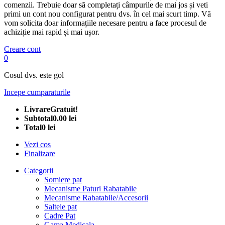
comenzii. Trebuie doar să completați câmpurile de mai jos și veti
primi un cont nou configurat pentru dvs. în cel mai scurt timp. Vă
vom solicita doar informațiile necesare pentru a face procesul de
achiziție mai rapid și mai ușor.
Creare cont
0
Cosul dvs. este gol
Incepe cumparaturile
Livrare
Gratuit!
Subtotal
0.00 lei
Total
0 lei
Vezi cos
Finalizare
Categorii
Somiere pat
Mecanisme Paturi Rabatabile
Mecanisme Rabatabile/Accesorii
Saltele pat
Cadre Pat
Gama Medicala