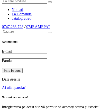
Noutati
La Comanda
catalog
2026
0747.263.728
/
074RAMEPAT
Autentificare
E-mail
Parola
Intra in cont
Date gresite
Ai uitat parola?
Nu aveti inca un cont?
Înregistrarea pe acest site vă permite să accesați starea și istoricul