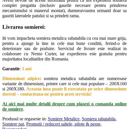
Avem nevoie de aceste informatii pentru ca noi expediem somiera
complet pregatita (inclusiv gaurile necesare pentru prinderea
mecanismului si manerul montat), dumneavoastra urmand doar sa
gauriti lateralele patului si sa prindeti rama.
Livrarea somierei
:
Iti vom impacheta somiera metalica rabatabila cu cea mai mare grija,
pentru a ajunge la tine in cele mai bune conditii, ferind-o de
deteriorare sau de prafuire. Serviciul de livrare este realizat in
colaborare cu Nemo Curier, iar expedierea este gratuita pentru
majoritatea localitatilor din Romania.
Garantie
:
5 ani
Dimensiuni atipice
: somiera metalica rabatabila are numeroase
variante de dimensiuni, printre care si cele mai populare – 200X160
si 200X180.
Aceasta insa poate fi executata pe orice dimensiune
doresti – contacteaza-ne pentru acest serviciu!
Ai aici mai multe detalii despre cum plasezi o comanda online
de somiere
.
Produsul se regaseste in:
Somiere Metalice
,
Somiera rabatabila
,
Somiere pat
,
Promotii / reduceri saltele, pilote & perne
,