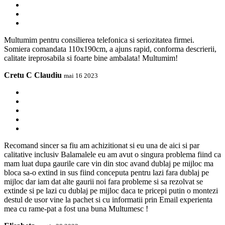
Multumim pentru consilierea telefonica si seriozitatea firmei.
Somiera comandata 110x190cm, a ajuns rapid, conforma descrierii,
calitate ireprosabila si foarte bine ambalata! Multumim!
Cretu C Claudiu
mai 16 2023
Recomand sincer sa fiu am achizitionat si eu una de aici si par
calitative inclusiv Balamalele eu am avut o singura problema fiind ca
mam luat dupa gaurile care vin din stoc avand dublaj pe mijloc ma
bloca sa-o extind in sus fiind conceputa pentru lazi fara dublaj pe
mijloc dar iam dat alte gaurii noi fara probleme si sa rezolvat se
extinde si pe lazi cu dublaj pe mijloc daca te pricepi putin o montezi
destul de usor vine la pachet si cu informatii prin Email experienta
mea cu rame-pat a fost una buna Multumesc !