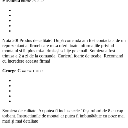
Elisabeta
martie 28 2023
Nota 20! Produs de calitate! După comanda am fost contactata de un
reprezentant al firmei care mi-a oferit toate informațiile privind
montajul și în plus mi-a trimis și schițe pe email. Somiera a fost
trimisa a 2 a zi de la comanda. Curierul foarte de treaba. Recomand
cu încredere aceasta firma!
George C
martie 1 2023
Somiera de calitate. Ar putea fi incluse cele 10 șuruburi de 8 cu cap
torbant. Instrucțiunile de montaj ar putea fi îmbunătățite cu poze mai
mari și mai detaliate