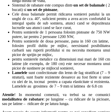
lunga durata de viata,
Sistemul de rabatare este compus dintr-
un set de balamale
( 2
bucati) si
un set de pistoane
,
Cele doua balamale permit ridicarea somierei patului la un
unghi de cca. 40°, suficient pentru a avea acces confortabil la
intregul spatiu de sub somiera, atunci cand se depoziteaza
lucrurile sau atunci cand se face curat,
Pentru somierele de 1 persoana folosim pistoane de 750 NW
putere, iar pentru 2 persoane 1200 NW,
Pentru somierele de doua persoane, pana in 160 cm latime,
folosim profil dublu pe mijloc, neexistand posibilitatea
curbarii sau ruperii profilului si nu necesita montarea unui
picior de sprijin pe mijloc,
pentru somierele metalice cu dimensiuni mai mari de 160 cm
latime (de exemplu, de 180 cm) este necesar montarea unui
picior de sustinere pe mijlocul somierei,
Lamelele
sunt confectionate din lemn de fag stratificat (7 – 9
straturi), sunt foarte rezistente deoarece au fost fierte si unse
cu ulei de in, tocmai pentru a capata elasticitate si rezistenta.
Lamelele au grosimea de 7 – 9 mm si latimea de 6.8 cm
Atentie
! In momentul comenzii, va trebui sa ne comunici
modalitatea de rabatare
: pe lungime – cu ridicare de la picioare,
sau pe latime – ridicare de pe latura lunga.