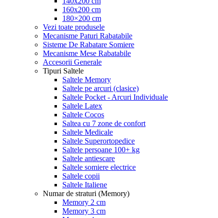
140x200 cm
160x200 cm
180×200 cm
Vezi toate produsele
Mecanisme Paturi Rabatabile
Sisteme De Rabatare Somiere
Mecanisme Mese Rabatabile
Accesorii Generale
Tipuri Saltele
Saltele Memory
Saltele pe arcuri (clasice)
Saltele Pocket - Arcuri Individuale
Saltele Latex
Saltele Cocos
Saltea cu 7 zone de confort
Saltele Medicale
Saltele Superortopedice
Saltele persoane 100+ kg
Saltele antiescare
Saltele somiere electrice
Saltele copii
Saltele Italiene
Numar de straturi (Memory)
Memory 2 cm
Memory 3 cm