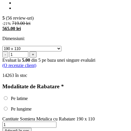
5
(56 review-uri)
719.00 lei
-21%
565.00 lei
Dimensiuni:
-
+
Evaluat la
5.00
din 5 pe baza unei singure evaluări
(O recenzie client)
14263 în stoc
Modalitate de Rabatare
*
Pe latime
Pe lungime
Cantitate Somiera Metalica cu Rabatare 190 x 110
Adaugă în coș