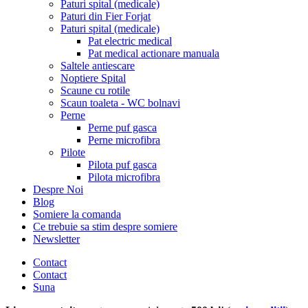
Paturi spital (medicale)
Paturi din Fier Forjat
Paturi spital (medicale)
Pat electric medical
Pat medical actionare manuala
Saltele antiescare
Noptiere Spital
Scaune cu rotile
Scaun toaleta - WC bolnavi
Perne
Perne puf gasca
Perne microfibra
Pilote
Pilota puf gasca
Pilota microfibra
Despre Noi
Blog
Somiere la comanda
Ce trebuie sa stim despre somiere
Newsletter
Contact
Contact
Suna