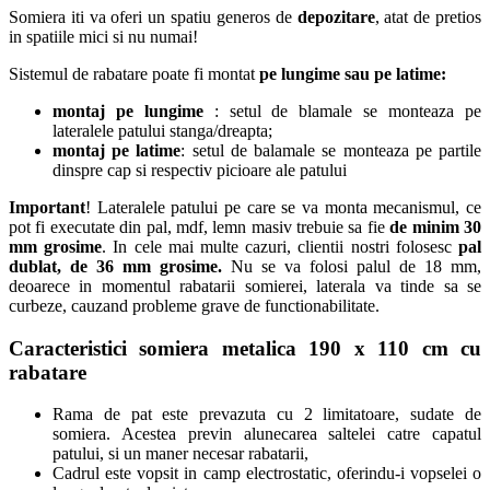
Somiera iti va oferi un spatiu generos de
depozitare
, atat de pretios
in spatiile mici si nu numai!
Sistemul de rabatare poate fi montat
pe lungime sau pe latime:
montaj pe lungime
: setul de blamale se monteaza pe
lateralele patului stanga/dreapta;
montaj pe latime
: setul de balamale se monteaza pe partile
dinspre cap si respectiv picioare ale patului
Important
! Lateralele patului pe care se va monta mecanismul, ce
pot fi executate din pal, mdf, lemn masiv trebuie sa fie
de minim 30
mm grosime
. In cele mai multe cazuri, clientii nostri folosesc
pal
dublat, de 36 mm grosime.
Nu se va folosi palul de 18 mm,
deoarece in momentul rabatarii somierei, laterala va tinde sa se
curbeze, cauzand probleme grave de functionabilitate.
Caracteristici somiera metalica 190 x 110 cm cu
rabatare
Rama de pat este prevazuta cu 2 limitatoare, sudate de
somiera. Acestea previn alunecarea saltelei catre capatul
patului, si un maner necesar rabatarii,
Cadrul este vopsit in camp electrostatic, oferindu-i vopselei o