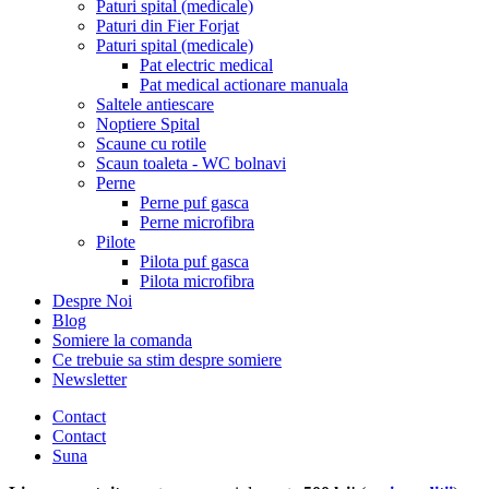
Paturi spital (medicale)
Paturi din Fier Forjat
Paturi spital (medicale)
Pat electric medical
Pat medical actionare manuala
Saltele antiescare
Noptiere Spital
Scaune cu rotile
Scaun toaleta - WC bolnavi
Perne
Perne puf gasca
Perne microfibra
Pilote
Pilota puf gasca
Pilota microfibra
Despre Noi
Blog
Somiere la comanda
Ce trebuie sa stim despre somiere
Newsletter
Contact
Contact
Suna