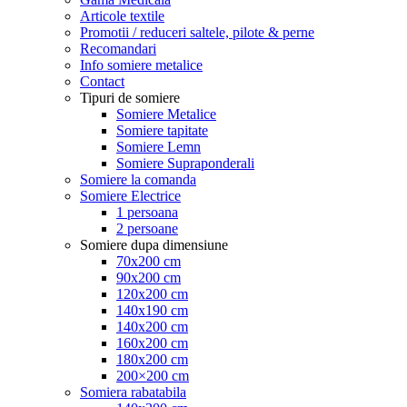
Articole textile
Promotii / reduceri saltele, pilote & perne
Recomandari
Info somiere metalice
Contact
Tipuri de somiere
Somiere Metalice
Somiere tapitate
Somiere Lemn
Somiere Supraponderali
Somiere la comanda
Somiere Electrice
1 persoana
2 persoane
Somiere dupa dimensiune
70x200 cm
90x200 cm
120x200 cm
140x190 cm
140x200 cm
160x200 cm
180x200 cm
200×200 cm
Somiera rabatabila