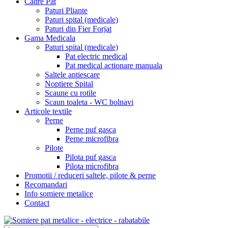
Cadre Pat
Paturi Pliante
Paturi spital (medicale)
Paturi din Fier Forjat
Gama Medicala
Paturi spital (medicale)
Pat electric medical
Pat medical actionare manuala
Saltele antiescare
Noptiere Spital
Scaune cu rotile
Scaun toaleta - WC bolnavi
Articole textile
Perne
Perne puf gasca
Perne microfibra
Pilote
Pilota puf gasca
Pilota microfibra
Promotii / reduceri saltele, pilote & perne
Recomandari
Info somiere metalice
Contact