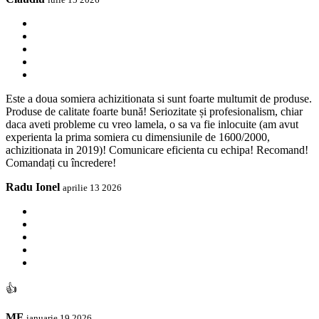
Este a doua somiera achizitionata si sunt foarte multumit de produse.
Produse de calitate foarte bună! Seriozitate și profesionalism, chiar
daca aveti probleme cu vreo lamela, o sa va fie inlocuite (am avut
experienta la prima somiera cu dimensiunile de 1600/2000,
achizitionata in 2019)! Comunicare eficienta cu echipa! Recomand!
Comandați cu încredere!
Radu Ionel
aprilie 13 2026
👍
MF
ianuarie 19 2026