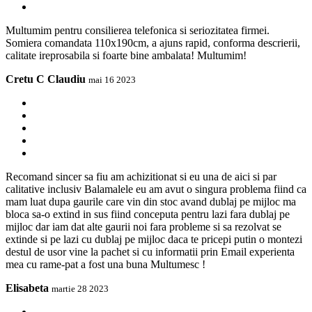
Multumim pentru consilierea telefonica si seriozitatea firmei.
Somiera comandata 110x190cm, a ajuns rapid, conforma descrierii,
calitate ireprosabila si foarte bine ambalata! Multumim!
Cretu C Claudiu
mai 16 2023
Recomand sincer sa fiu am achizitionat si eu una de aici si par
calitative inclusiv Balamalele eu am avut o singura problema fiind ca
mam luat dupa gaurile care vin din stoc avand dublaj pe mijloc ma
bloca sa-o extind in sus fiind conceputa pentru lazi fara dublaj pe
mijloc dar iam dat alte gaurii noi fara probleme si sa rezolvat se
extinde si pe lazi cu dublaj pe mijloc daca te pricepi putin o montezi
destul de usor vine la pachet si cu informatii prin Email experienta
mea cu rame-pat a fost una buna Multumesc !
Elisabeta
martie 28 2023