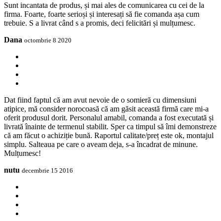
Sunt incantata de produs, și mai ales de comunicarea cu cei de la
firma. Foarte, foarte serioși și interesați să fie comanda așa cum
trebuie. S a livrat când s a promis, deci felicitări și mulțumesc.
Dana
octombrie 8 2020
Dat fiind faptul că am avut nevoie de o somieră cu dimensiuni
atipice, mă consider norocoasă că am găsit această firmă care mi-a
oferit produsul dorit. Personalul amabil, comanda a fost executată și
livrată înainte de termenul stabilit. Sper ca timpul să îmi demonstreze
că am făcut o achiziție bună. Raportul calitate/preț este ok, montajul
simplu. Salteaua pe care o aveam deja, s-a încadrat de minune.
Mulțumesc!
nutu
decembrie 15 2016