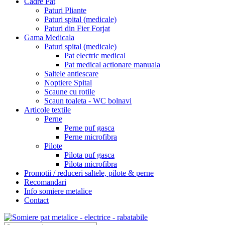
Cadre Pat
Paturi Pliante
Paturi spital (medicale)
Paturi din Fier Forjat
Gama Medicala
Paturi spital (medicale)
Pat electric medical
Pat medical actionare manuala
Saltele antiescare
Noptiere Spital
Scaune cu rotile
Scaun toaleta - WC bolnavi
Articole textile
Perne
Perne puf gasca
Perne microfibra
Pilote
Pilota puf gasca
Pilota microfibra
Promotii / reduceri saltele, pilote & perne
Recomandari
Info somiere metalice
Contact