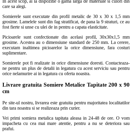
In acest scop, ai la dispozitie o gama larga de materiale si culori din
care sa alegi.
Somierele sunt executate din profil metalic de 30 x 30 x 1,5 mm
grosime. Lamelele sunt din fag stratificat, de pana la 9 straturi, ce au
fost fierte si unse cu ulei de in pentru a capata elasticitate.
Picioarele sunt confectionate din acelasi profil, 30x30x1,5 mm
grosime. Acestea au o dimensiune standard de 250 mm. La cerere,
executam inaltimea picioarelor la orice dimensiune, fara costuri
suplimentare.
Somierele pot fi realizate in orice dimensiune doresti. Contacteaza-
ne pentru un plus de detalii in legatura cu acest serviciu sau pentru
orice nelamurire ai in legatura cu oferta noastra.
Livrare gratuita Somiere Metalice Tapitate 200 x 90
cm
Pe site-ul nostru, livrarea este gratuita pentru majoritatea localitatilor
din tara noastra si se realizeaza prin curier.
Vei primi somiera metalica tapitata aleasa in 24-48 de ore. O vom
impacheta cu cea mai mare atentie, pentru a nu se deteriora sau
prafui.