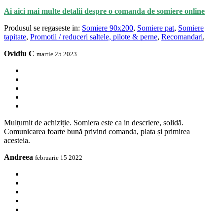
Ai aici mai multe detalii despre o comanda de somiere online
Produsul se regaseste in:
Somiere 90x200
,
Somiere pat
,
Somiere
tapitate
,
Promotii / reduceri saltele, pilote & perne
,
Recomandari
,
Ovidiu C
martie 25 2023
Mulțumit de achiziție. Somiera este ca in descriere, solidă.
Comunicarea foarte bună privind comanda, plata și primirea
acesteia.
Andreea
februarie 15 2022