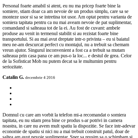
Personal foarte amabil si atent, eu nu ma pricep foarte bine la
somiere, stiam doar ca am nevoie de un produs simplu, care sa se
monteze usor si sa se intretina tot usor. Am optat pentru varianta de
somiera tapitata pentru ca nu mai aveam nevoie de pat suplimentar,
comandand si salteaua tot de la ei. Au fost de cuvant: ambele
produse au venit in termenul stabilit si au rezistat foarte bine
transportului. Si au mai avut dreptate intr-o privinta – eu si baiatul
meu ne-am descurcat perfect cu montajul, nu a trebuit sa chemam
vreun ajutor. Singurul inconvenient a fost ca a trebuit sa mutam
salteaua prin casa pana ce am pus-o la loc... e destul de grea. Celor
de la Sofisticat Mob nu putem decat sa le multumim pentru
seriozitate.
Catalin G.
decembrie 4 2016
Domnul cu care am vorbit la telefon mi-a recomandat o somiera
tapitata, eu nu stiam prea bine ce produs s-ar potrivi in camera
noastra, in care nu avem mult spatiu la dispozitie. Se face intr-adevar
economie de spatiu si nici nu a mai trebuit construit patul, doar de
saltea am avut nevoie suplimentar. Sper sa reusim sa o schimbam si