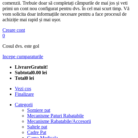
comenzii. Trebuie doar să completați câmpurile de mai jos și veti
primi un cont nou configurat pentru dvs. în cel mai scurt timp. Vă
vom solicita doar informațiile necesare pentru a face procesul de
achiziție mai rapid și mai ușor.
Creare cont
0
Cosul dvs. este gol
Incepe cumparaturile
Livrare
Gratuit!
Subtotal
0.00 lei
Total
0 lei
Vezi cos
Finalizare
Categorii
Somiere pat
Mecanisme Paturi Rabatabile
Mecanisme Rabatabile/Accesorii
Saltele pat
Cadre Pat
Gama Medicala