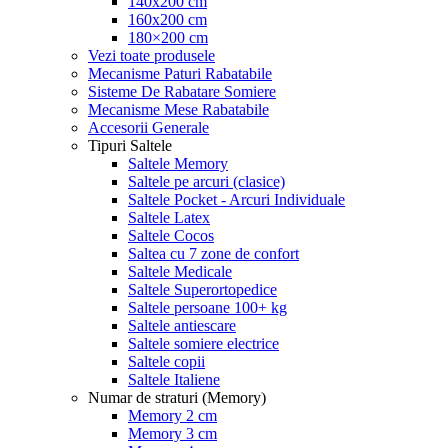
140x200 cm
160x200 cm
180×200 cm
Vezi toate produsele
Mecanisme Paturi Rabatabile
Sisteme De Rabatare Somiere
Mecanisme Mese Rabatabile
Accesorii Generale
Tipuri Saltele
Saltele Memory
Saltele pe arcuri (clasice)
Saltele Pocket - Arcuri Individuale
Saltele Latex
Saltele Cocos
Saltea cu 7 zone de confort
Saltele Medicale
Saltele Superortopedice
Saltele persoane 100+ kg
Saltele antiescare
Saltele somiere electrice
Saltele copii
Saltele Italiene
Numar de straturi (Memory)
Memory 2 cm
Memory 3 cm