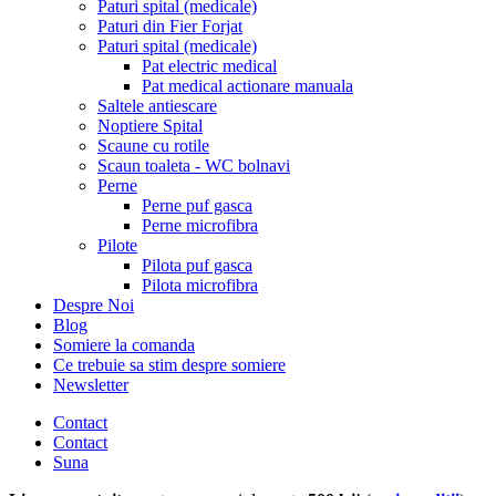
Paturi spital (medicale)
Paturi din Fier Forjat
Paturi spital (medicale)
Pat electric medical
Pat medical actionare manuala
Saltele antiescare
Noptiere Spital
Scaune cu rotile
Scaun toaleta - WC bolnavi
Perne
Perne puf gasca
Perne microfibra
Pilote
Pilota puf gasca
Pilota microfibra
Despre Noi
Blog
Somiere la comanda
Ce trebuie sa stim despre somiere
Newsletter
Contact
Contact
Suna