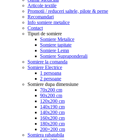
Articole textile
Promotii / reduceri saltele, pilote & perne
Recomandari
Info somiere metalice
Contact
Tipuri de somiere
Somiere Metalice
Somiere tapitate
Somiere Lemn
Somiere Supraponderali
Somiere la comanda
Somiere Electrice
1 persoana
2 persoane
Somiere dupa dimensiune
70x200 cm
90x200 cm
120x200 cm
140x190 cm
140x200 cm
160x200 cm
180x200 cm
200×200 cm
Somiera rabatabila