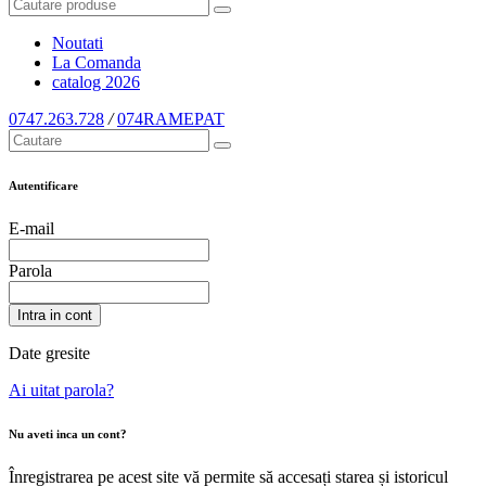
Noutati
La Comanda
catalog
2026
0747.263.728
/
074RAMEPAT
Autentificare
E-mail
Parola
Intra in cont
Date gresite
Ai uitat parola?
Nu aveti inca un cont?
Înregistrarea pe acest site vă permite să accesați starea și istoricul