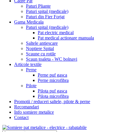
Cadre Pat
Paturi Pliante
Paturi spital (medicale)
Paturi din Fier Forjat
Gama Medicala
Paturi spital (medicale)
Pat electric medical
Pat medical actionare manuala
Saltele antiescare
Noptiere Spital
Scaune cu rotile
Scaun toaleta - WC bolnavi
Articole textile
Perne
Perne puf gasca
Perne microfibra
Pilote
Pilota puf gasca
Pilota microfibra
Promotii / reduceri saltele, pilote & perne
Recomandari
Info somiere metalice
Contact