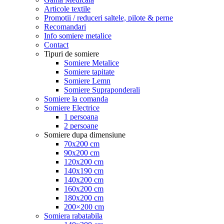
Articole textile
Promotii / reduceri saltele, pilote & perne
Recomandari
Info somiere metalice
Contact
Tipuri de somiere
Somiere Metalice
Somiere tapitate
Somiere Lemn
Somiere Supraponderali
Somiere la comanda
Somiere Electrice
1 persoana
2 persoane
Somiere dupa dimensiune
70x200 cm
90x200 cm
120x200 cm
140x190 cm
140x200 cm
160x200 cm
180x200 cm
200×200 cm
Somiera rabatabila