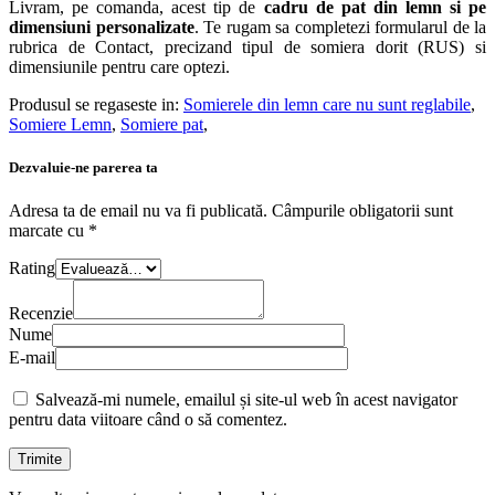
Livram, pe comanda, acest tip de
cadru de pat din lemn si pe
dimensiuni personalizate
. Te rugam sa completezi formularul de la
rubrica de Contact, precizand tipul de somiera dorit (RUS) si
dimensiunile pentru care optezi.
Produsul se regaseste in:
Somierele din lemn care nu sunt reglabile
,
Somiere Lemn
,
Somiere pat
,
Dezvaluie-ne parerea ta
Adresa ta de email nu va fi publicată.
Câmpurile obligatorii sunt
marcate cu
*
Rating
Recenzie
Nume
E-mail
Salvează-mi numele, emailul și site-ul web în acest navigator
pentru data viitoare când o să comentez.