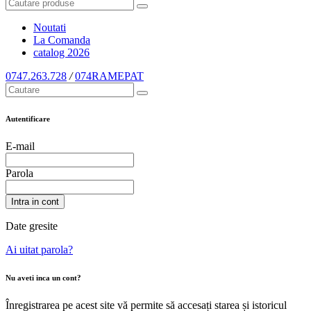
Noutati
La Comanda
catalog
2026
0747.263.728
/
074RAMEPAT
Autentificare
E-mail
Parola
Intra in cont
Date gresite
Ai uitat parola?
Nu aveti inca un cont?
Înregistrarea pe acest site vă permite să accesați starea și istoricul