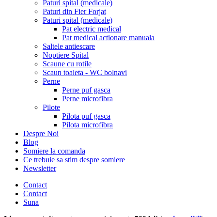
Paturi spital (medicale)
Paturi din Fier Forjat
Paturi spital (medicale)
Pat electric medical
Pat medical actionare manuala
Saltele antiescare
Noptiere Spital
Scaune cu rotile
Scaun toaleta - WC bolnavi
Perne
Perne puf gasca
Perne microfibra
Pilote
Pilota puf gasca
Pilota microfibra
Despre Noi
Blog
Somiere la comanda
Ce trebuie sa stim despre somiere
Newsletter
Contact
Contact
Suna