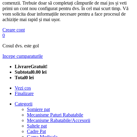
comenzii. Trebuie doar să completați câmpurile de mai jos și veti
primi un cont nou configurat pentru dvs. în cel mai scurt timp. Vă
vom solicita doar informațiile necesare pentru a face procesul de
achiziție mai rapid și mai ușor.
Creare cont
0
Cosul dvs. este gol
Incepe cumparaturile
Livrare
Gratuit!
Subtotal
0.00 lei
Total
0 lei
Vezi cos
Finalizare
Categorii
Somiere pat
Mecanisme Paturi Rabatabile
Mecanisme Rabatabile/Accesorii
Saltele pat
Cadre Pat
Gama Medicala