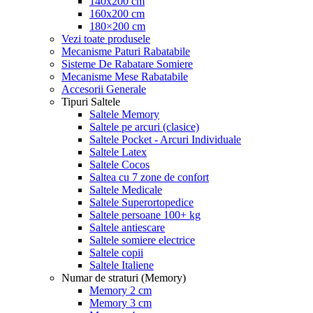
140x200 cm
160x200 cm
180×200 cm
Vezi toate produsele
Mecanisme Paturi Rabatabile
Sisteme De Rabatare Somiere
Mecanisme Mese Rabatabile
Accesorii Generale
Tipuri Saltele
Saltele Memory
Saltele pe arcuri (clasice)
Saltele Pocket - Arcuri Individuale
Saltele Latex
Saltele Cocos
Saltea cu 7 zone de confort
Saltele Medicale
Saltele Superortopedice
Saltele persoane 100+ kg
Saltele antiescare
Saltele somiere electrice
Saltele copii
Saltele Italiene
Numar de straturi (Memory)
Memory 2 cm
Memory 3 cm