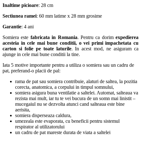
Inaltime picioare
: 28 cm
Sectiunea ramei
: 60 mm latime x 28 mm grosime
Garantie
: 4 ani
Somiera este
fabricata in Romania
. Pentru ca dorim
expedierea
acesteia in cele mai bune conditii, o vei primi impachetata cu
carton si folie pe toate laturile
. In acest mod, ne asiguram ca
ajunge in cele mai bune conditii la tine.
Iata 5 motive importante pentru a utiliza o somiera sau un cadru de
pat, preferand-o placii de pal:
rama de pat sau somiera contribuie, alaturi de saltea, la pozitia
corecta, anatomica, a corpului in timpul somnului,
somiera asigura buna ventilatie a saltelei. Automat, salteaua va
rezista mai mult, iar tu te vei bucura de un somn mai linistit –
mucegaiul nu se dezvolta atunci cand salteaua este bine
aerisita,
somiera disperseaza caldura,
umezeala este evaporata, cu beneficii pentru sistemul
respirator al utilizatorului
un cadru de pat mareste durata de viata a saltelei