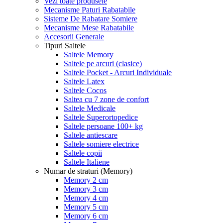
Vezi toate produsele
Mecanisme Paturi Rabatabile
Sisteme De Rabatare Somiere
Mecanisme Mese Rabatabile
Accesorii Generale
Tipuri Saltele
Saltele Memory
Saltele pe arcuri (clasice)
Saltele Pocket - Arcuri Individuale
Saltele Latex
Saltele Cocos
Saltea cu 7 zone de confort
Saltele Medicale
Saltele Superortopedice
Saltele persoane 100+ kg
Saltele antiescare
Saltele somiere electrice
Saltele copii
Saltele Italiene
Numar de straturi (Memory)
Memory 2 cm
Memory 3 cm
Memory 4 cm
Memory 5 cm
Memory 6 cm