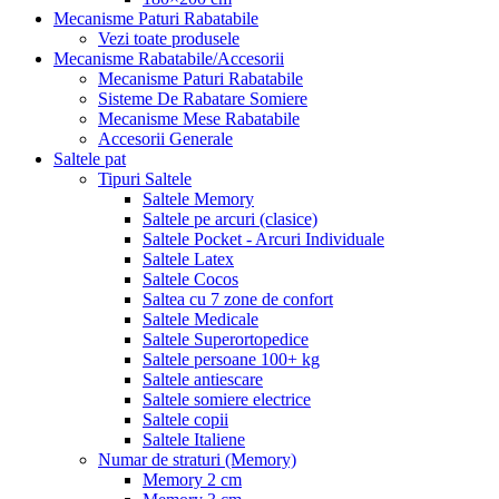
Mecanisme Paturi Rabatabile
Vezi toate produsele
Mecanisme Rabatabile/Accesorii
Mecanisme Paturi Rabatabile
Sisteme De Rabatare Somiere
Mecanisme Mese Rabatabile
Accesorii Generale
Saltele pat
Tipuri Saltele
Saltele Memory
Saltele pe arcuri (clasice)
Saltele Pocket - Arcuri Individuale
Saltele Latex
Saltele Cocos
Saltea cu 7 zone de confort
Saltele Medicale
Saltele Superortopedice
Saltele persoane 100+ kg
Saltele antiescare
Saltele somiere electrice
Saltele copii
Saltele Italiene
Numar de straturi (Memory)
Memory 2 cm