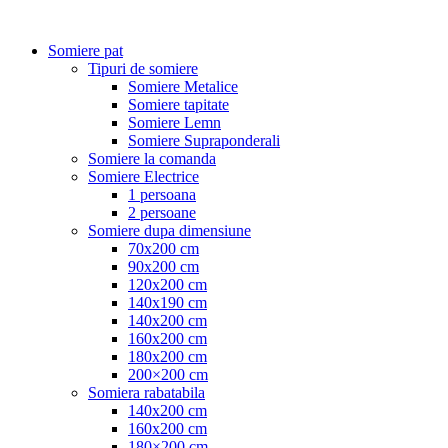
Somiere pat
Tipuri de somiere
Somiere Metalice
Somiere tapitate
Somiere Lemn
Somiere Supraponderali
Somiere la comanda
Somiere Electrice
1 persoana
2 persoane
Somiere dupa dimensiune
70x200 cm
90x200 cm
120x200 cm
140x190 cm
140x200 cm
160x200 cm
180x200 cm
200×200 cm
Somiera rabatabila
140x200 cm
160x200 cm
180×200 cm