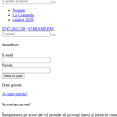
Noutati
La Comanda
catalog
2026
0747.263.728
/
074RAMEPAT
Autentificare
E-mail
Parola
Intra in cont
Date gresite
Ai uitat parola?
Nu aveti inca un cont?
Înregistrarea pe acest site vă permite să accesați starea și istoricul c