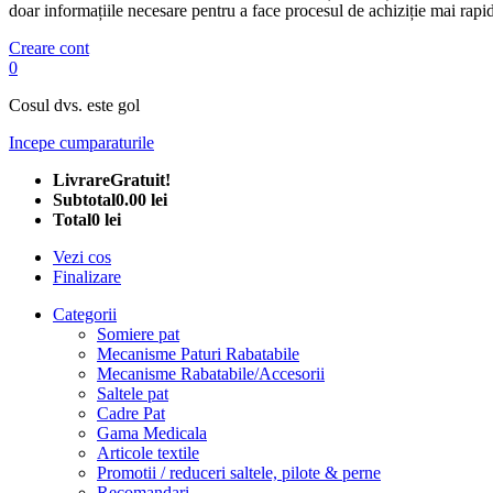
doar informațiile necesare pentru a face procesul de achiziție mai rapid
Creare cont
0
Cosul dvs. este gol
Incepe cumparaturile
Livrare
Gratuit!
Subtotal
0.00 lei
Total
0 lei
Vezi cos
Finalizare
Categorii
Somiere pat
Mecanisme Paturi Rabatabile
Mecanisme Rabatabile/Accesorii
Saltele pat
Cadre Pat
Gama Medicala
Articole textile
Promotii / reduceri saltele, pilote & perne
Recomandari