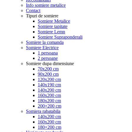
Info somiere metalice
Contact
Tipuri de somiere
Somiere Metalice
Somiere tapitate
Somiere Lemn
Somiere Supraponderali
Somiere la comanda
Somiere Electrice
1 persoana
2 persoane
Somiere dupa dimensiune
70x200 cm
90x200 cm
120x200 cm
140x190 cm
140x200 cm
160x200 cm
180x200 cm
200×200 cm
Somiera rabatabila
140x200 cm
160x200 cm
180×200 cm