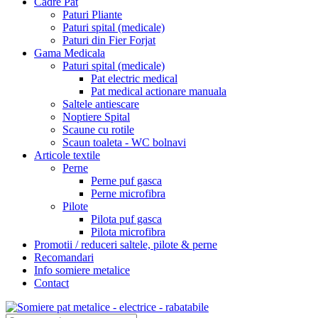
Cadre Pat
Paturi Pliante
Paturi spital (medicale)
Paturi din Fier Forjat
Gama Medicala
Paturi spital (medicale)
Pat electric medical
Pat medical actionare manuala
Saltele antiescare
Noptiere Spital
Scaune cu rotile
Scaun toaleta - WC bolnavi
Articole textile
Perne
Perne puf gasca
Perne microfibra
Pilote
Pilota puf gasca
Pilota microfibra
Promotii / reduceri saltele, pilote & perne
Recomandari
Info somiere metalice
Contact