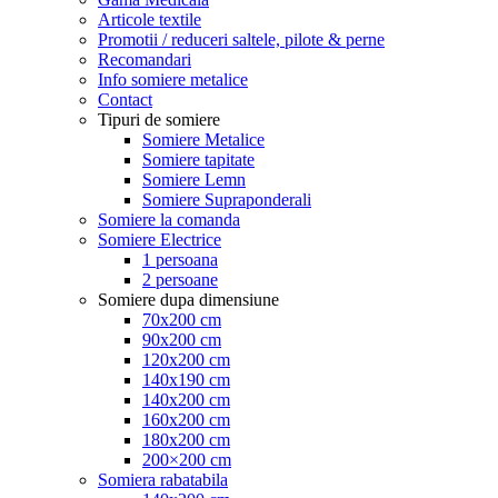
Articole textile
Promotii / reduceri saltele, pilote & perne
Recomandari
Info somiere metalice
Contact
Tipuri de somiere
Somiere Metalice
Somiere tapitate
Somiere Lemn
Somiere Supraponderali
Somiere la comanda
Somiere Electrice
1 persoana
2 persoane
Somiere dupa dimensiune
70x200 cm
90x200 cm
120x200 cm
140x190 cm
140x200 cm
160x200 cm
180x200 cm
200×200 cm
Somiera rabatabila