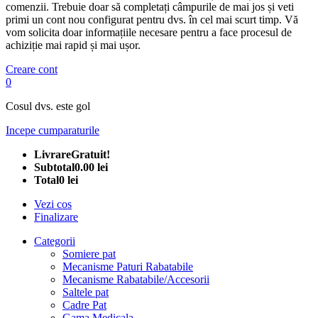
comenzii. Trebuie doar să completați câmpurile de mai jos și veti
primi un cont nou configurat pentru dvs. în cel mai scurt timp. Vă
vom solicita doar informațiile necesare pentru a face procesul de
achiziție mai rapid și mai ușor.
Creare cont
0
Cosul dvs. este gol
Incepe cumparaturile
Livrare
Gratuit!
Subtotal
0.00 lei
Total
0 lei
Vezi cos
Finalizare
Categorii
Somiere pat
Mecanisme Paturi Rabatabile
Mecanisme Rabatabile/Accesorii
Saltele pat
Cadre Pat
Gama Medicala