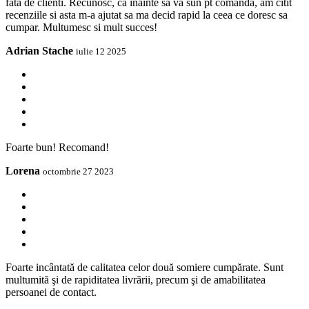
fata de clienti. Recunosc, ca inainte sa va sun pt comanda, am citit
recenziile si asta m-a ajutat sa ma decid rapid la ceea ce doresc sa
cumpar. Multumesc si mult succes!
Adrian Stache
iulie 12 2025
Foarte bun! Recomand!
Lorena
octombrie 27 2023
Foarte incântată de calitatea celor două somiere cumpărate. Sunt
multumită şi de rapiditatea livrării, precum şi de amabilitatea
persoanei de contact.