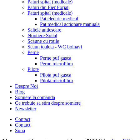
Paturi spital (medicale)
Paturi din Fier Forjat
Paturi spital (medicale)
Pat electric medical
Pat medical actionare manuala
Saltele antiescare
Noptiere Spital
Scaune cu rotile
Scaun toaleta - WC bolnavi
Perne
Perne puf gasca
Perne microfibra
Pilote
Pilota puf gasca
Pilota microfibra
Despre Noi
Blog
Somiere la comanda
Ce trebuie sa stim despre somiere
Newsletter
Contact
Contact
Suna