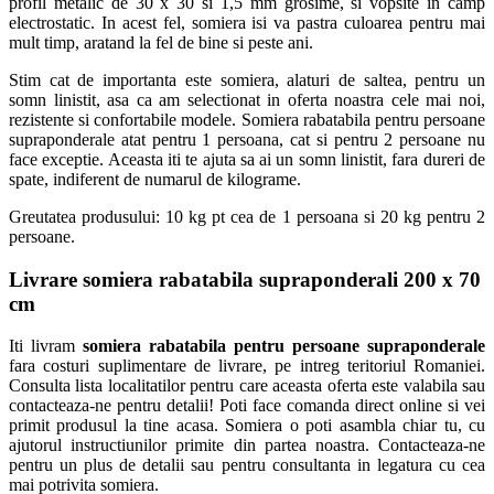
profil metalic de 30 x 30 si 1,5 mm grosime, si vopsite in camp
electrostatic. In acest fel, somiera isi va pastra culoarea pentru mai
mult timp, aratand la fel de bine si peste ani.
Stim cat de importanta este somiera, alaturi de saltea, pentru un
somn linistit, asa ca am selectionat in oferta noastra cele mai noi,
rezistente si confortabile modele. Somiera rabatabila pentru persoane
supraponderale atat pentru 1 persoana, cat si pentru 2 persoane nu
face exceptie. Aceasta iti te ajuta sa ai un somn linistit, fara dureri de
spate, indiferent de numarul de kilograme.
Greutatea produsului: 10 kg pt cea de 1 persoana si 20 kg pentru 2
persoane.
Livrare somiera rabatabila supraponderali 200 x 70
cm
Iti livram
somiera rabatabila pentru persoane supraponderale
fara costuri suplimentare de livrare, pe intreg teritoriul Romaniei.
Consulta lista localitatilor pentru care aceasta oferta este valabila sau
contacteaza-ne pentru detalii! Poti face comanda direct online si vei
primit produsul la tine acasa. Somiera o poti asambla chiar tu, cu
ajutorul instructiunilor primite din partea noastra. Contacteaza-ne
pentru un plus de detalii sau pentru consultanta in legatura cu cea
mai potrivita somiera.