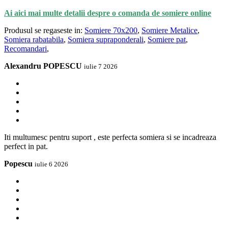
Ai aici mai multe detalii despre o comanda de somiere online
Produsul se regaseste in:
Somiere 70x200
,
Somiere Metalice
,
Somiera rabatabila
,
Somiera supraponderali
,
Somiere pat
,
Recomandari
,
Alexandru POPESCU
iulie 7 2026
Iti multumesc pentru suport , este perfecta somiera si se incadreaza
perfect in pat.
Popescu
iulie 6 2026