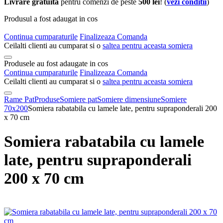
Livrare gratuita
pentru comenzi de peste
500 lei
! (
vezi conditii
)
Produsul a fost adaugat in cos
Continua cumparaturile
Finalizeaza Comanda
Ceilalti clienti au cumparat si o
saltea pentru aceasta somiera
Produsele au fost adaugate in cos
Continua cumparaturile
Finalizeaza Comanda
Ceilalti clienti au cumparat si o
saltea pentru aceasta somiera
Rame Pat
Produse
Somiere pat
Somiere dimensiune
Somiere
70x200
Somiera rabatabila cu lamele late, pentru supraponderali 200
x 70 cm
Somiera rabatabila cu lamele
late, pentru supraponderali
200 x 70 cm