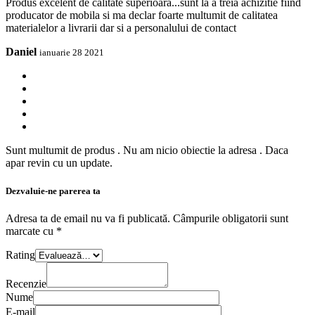
Produs excelent de calitate superioara...sunt la a treia achizitie fiind
producator de mobila si ma declar foarte multumit de calitatea
materialelor a livrarii dar si a personalului de contact
Daniel
ianuarie 28 2021
Sunt multumit de produs . Nu am nicio obiectie la adresa . Daca
apar revin cu un update.
Dezvaluie-ne parerea ta
Adresa ta de email nu va fi publicată.
Câmpurile obligatorii sunt
marcate cu
*
Rating
Recenzie
Nume
E-mail