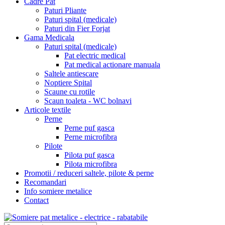
Cadre Pat
Paturi Pliante
Paturi spital (medicale)
Paturi din Fier Forjat
Gama Medicala
Paturi spital (medicale)
Pat electric medical
Pat medical actionare manuala
Saltele antiescare
Noptiere Spital
Scaune cu rotile
Scaun toaleta - WC bolnavi
Articole textile
Perne
Perne puf gasca
Perne microfibra
Pilote
Pilota puf gasca
Pilota microfibra
Promotii / reduceri saltele, pilote & perne
Recomandari
Info somiere metalice
Contact