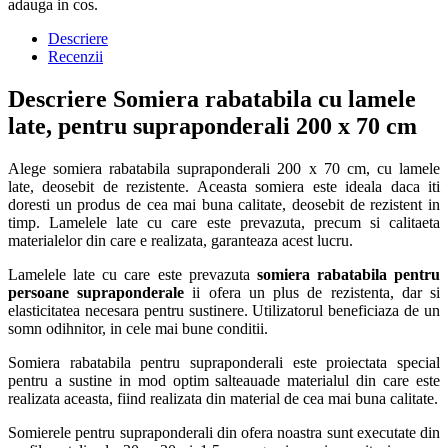
adauga in cos.
Descriere
Recenzii
Descriere Somiera rabatabila cu lamele
late, pentru supraponderali 200 x 70 cm
Alege somiera rabatabila supraponderali 200 x 70 cm, cu lamele
late, deosebit de rezistente. Aceasta somiera este ideala daca iti
doresti un produs de cea mai buna calitate, deosebit de rezistent in
timp. Lamelele late cu care este prevazuta, precum si calitaeta
materialelor din care e realizata, garanteaza acest lucru.
Lamelele late cu care este prevazuta
somiera rabatabila pentru
persoane supraponderale
ii ofera un plus de rezistenta, dar si
elasticitatea necesara pentru sustinere. Utilizatorul beneficiaza de un
somn odihnitor, in cele mai bune conditii.
Somiera rabatabila pentru supraponderali este proiectata special
pentru a sustine in mod optim salteauade materialul din care este
realizata aceasta, fiind realizata din material de cea mai buna calitate.
Somierele pentru supraponderali din ofera noastra sunt executate din