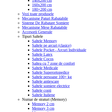
140x200 cm
160x200 cm
180×200 cm
Vezi toate produsele
Mecanisme Paturi Rabatabile
Sisteme De Rabatare Somiere
Mecanisme Mese Rabatabile
Accesorii Generale
Tipuri Saltele
Saltele Memory
Saltele pe arcuri (clasice)
Saltele Pocket - Arcuri Individuale
Saltele Latex
Saltele Cocos
Saltea cu 7 zone de confort
Saltele Medicale
Saltele Superortopedice
Saltele persoane 100+ kg
Saltele antiescare
Saltele somiere electrice
Saltele copii
Saltele Italiene
Numar de straturi (Memory)
Memory 2 cm
Memory 3 cm