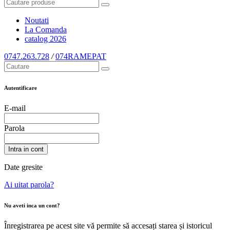
Noutati
La Comanda
catalog
2026
0747.263.728
/
074RAMEPAT
Autentificare
E-mail
Parola
Intra in cont
Date gresite
Ai uitat parola?
Nu aveti inca un cont?
Înregistrarea pe acest site vă permite să accesați starea și istoricul