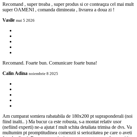
Recomand , super treaba , super produs si ce conteaqza cel mai mult
super OAMENI , comanda dimineata , livrarea a doua zi !
Vasile
mai 5 2026
Recomand. Foarte bun. Comunicare foarte buna!
Calin Adina
noiembrie 8 2025
Am cumparat somiera rabatabila de 180x200 pt supraponderali (noi
fiind inalti.. ) Ma bucur ca este robusta, s-a montat relativ usor
(nefiind experti) ne-a ajutat f mult schita detaliata trimisa de dvs. Va
multumim pt promptitudinea comenzii si seriozitatea pe care o aveti